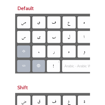
Default
‏
‏
‏
‏
‏
‏
‏
‏
‏
‏
‏
‏

‏
‏
‏
‏
‏
‏

‏
Arabic - Arabic W/O Dots
‏
‏
Shift
‏
‏
‏
‏
‏
‏