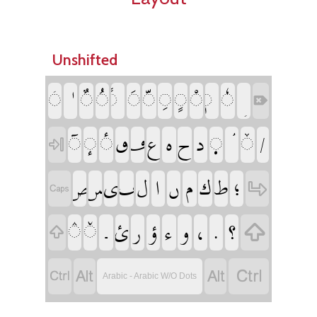
Unshifted
‏
‏
‏
‏
‏
‏
‏
‏
‏
‏
‏
‏
‏
‏
‏
‏
‏
‏
‏
‏
‏
‏
‏
‏
‏
‏
‏
‏
‏
‏
‏
‏
‏
‏
‏
‏
‏
‏
‏
‏
‏
‏
‏
‏
‏
‏
‏
‏
‏
‏
‏
‏
‏
Arabic - Arabic W/O Dots