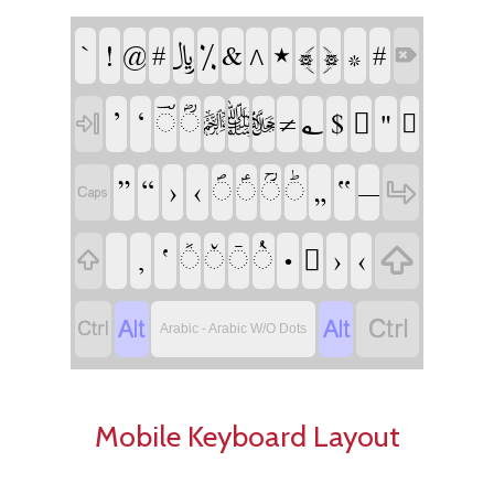
‏
‏
‏
‏
‏
‏
‏
‏
‏
‏
‏
‏
‏
‏
‏
‏
‏
‏
‏
‏
‏
‏
‏
‏
‏
‏
‏
‏
‏
‏
‏
‏
‏
‏
‏
‏
‏
‏
‏
‏
‏
‏
‏
‏
‏
‏
‏
‏
‏
‏
‏
‏
‏
‏
‏
‏
‏
‏
Arabic - Arabic W/O Dots
Mobile Keyboard Layout