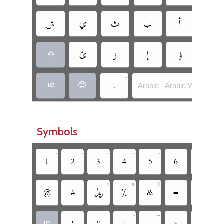
‏
‏
‏
‏
‏
‏
‏
‏
‏
‏
‏
‏
•
‏
Arabic - Arabic W/O Dots
‏
‏
Symbols
•
•
•
•
•
•
‏
‏
‏
‏
‏
‏
‏





‏
‏
‏
‏
‏
‏
‏
•

‏
‏
‏
‏
‏
‏
‏