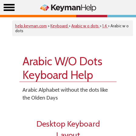
help.keyman.com
>
Keyboard
>
Arabic w o dots
>
1.4
> Arabic w o
dots
Arabic W/O Dots
Keyboard Help
Arabic Alphabet without the dots like
the Olden Days
Desktop Keyboard
Layout