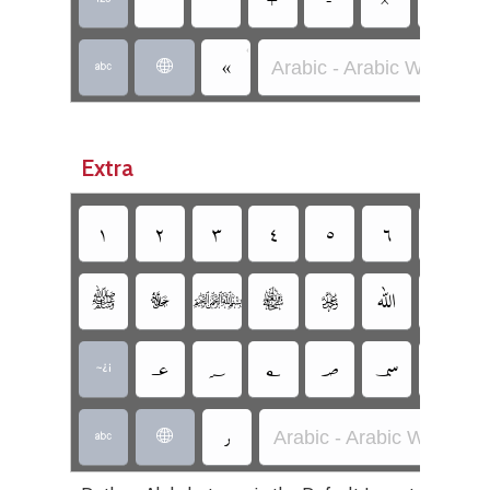

‏
Arabic - Arabic W/O Dot
‏
‏
Extra
‏
‏
‏
‏
‏
‏
‏
‏
‏
‏
‏
‏
‏
‏
‏
‏
‏
‏
‏
‏
‏
‏
Arabic - Arabic W/O Dot
‏
‏