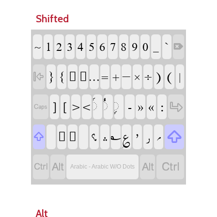
Shifted
‏
‏
‏
‏
‏
‏
‏
‏
‏
‏
‏
‏
‏
‏
‏
‏
‏
‏
‏
‏
‏
‏
‏
‏
‏
‏
‏
‏
‏
‏
‏
‏
‏
‏
‏
‏
‏
‏
‏
‏
‏
‏
‏
‏
‏
‏
‏
‏
‏
‏
‏
‏
‏
‏
‏
Arabic - Arabic W/O Dots
Alt