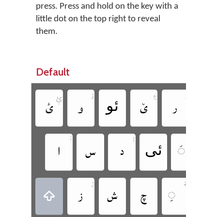
press. Press and hold on the key with a
little dot on the top right to reveal
them.
Default



ࢨ
‏
‏
‏
‏ئو
‏
‏



‏
‏ئی
‏
‏
‏


‏
‏
‏
‏
‏