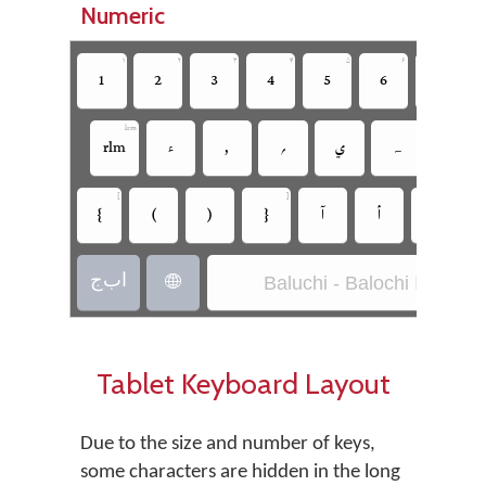
Numeric







‏
‏
‏
‏
‏
‏
‏
lrm
‏
‏‍ہ
‏
‏
‏
‏
‏rlm


‏zwj
‏
‏
‏
‏
‏
‏
‏ا‌ب‌ج
Baluchi - Balochi InPage
‏
Tablet Keyboard Layout
Due to the size and number of keys,
some characters are hidden in the long