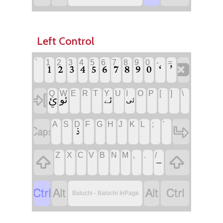
Left Control
`
‏
1
2
3
4
5
6
7
8
9
0
-
=
‏
‏
‏
‏
‏
‏
‏
‏
‏
‏
‏
‏
‏
Q
W
E
‏
R
‏
T
‏
Y
U
‏
I
O
‏
P
‏
[
‏
]
‏
\
‏
‏
‏ࢨ
‏ئو
‏ئے
‏ئی
A
‏
S
‏
D
F
‏
G
‏
H
‏
J
‏
K
‏
L
‏
;
‏
'
‏
‏
‏
‏
Z
‏
X
‏
C
‏
V
‏
B
‏
N
‏
M
‏
,
‏
.
‏
/
‏
‏
‏
‏
‏
‏
‏
Baluchi - Balochi InPage