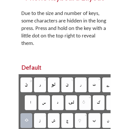
Due to the size and number of keys,
some characters are hidden in the long
press. Press and hold on the key with a
little dot on the top right to reveal
them.
Default





ࢨ
‏
‏
‏
‏
‏
‏ئو
‏
‏




‏
‏
‏
‏ئی
‏
‏
‏



‏
‏
‏
‏
‏
‏
‏