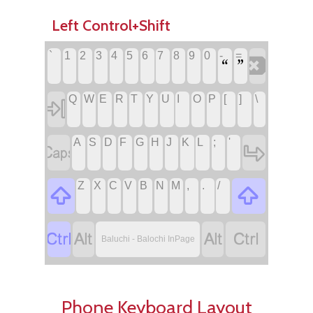
Left Control+Shift
`
‏
1
‏
2
‏
3
‏
4
‏
5
‏
6
‏
7
‏
8
‏
9
‏
0
‏
-
=
‏
‏
‏
Q
‏
W
‏
E
‏
R
‏
T
‏
Y
‏
U
‏
I
‏
O
‏
P
‏
[
‏
]
‏
\
‏
‏
A
‏
S
‏
D
‏
F
‏
G
‏
H
‏
J
‏
K
‏
L
‏
;
‏
'
‏
‏
‏
Z
‏
X
‏
C
‏
V
‏
B
‏
N
‏
M
‏
,
‏
.
‏
/
‏
‏
‏
‏
‏
‏
‏
Baluchi - Balochi InPage
Phone Keyboard Layout