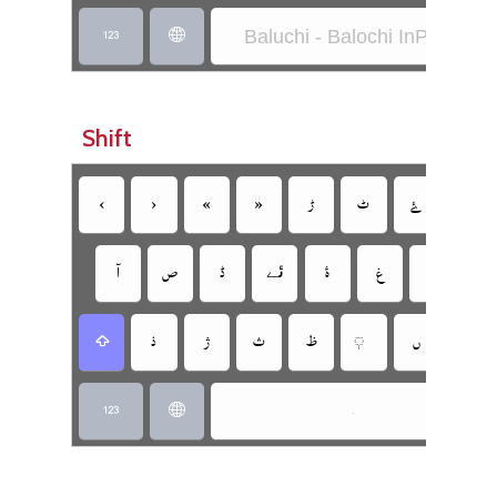
Baluchi - Balochi InPage
‏
‏
Shift
‏
‏
‏
‏
‏
‏
‏
‏
‏
‏
‏
‏
‏ئے
‏
‏
‏
‏
‏
‏
‏
‏
‏
‏
‏
‏