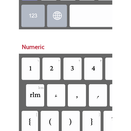
‏
‏
Numeric





‏
‏
‏
‏
‏
lrm
‏
‏
‏
‏
‏rlm


‏
‏
‏
‏
‏