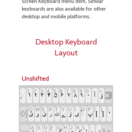
Screen Keyboard menu item. Similar
keyboards are also available for other
desktop and mobile platforms.
Desktop Keyboard
Layout
Unshifted
`
1
2
3
4
5
6
7
8
9
0
-
=
‏
‏
‏
‏
‏
‏
‏
‏
‏
‏
‏
‏
‏
Q
W
E
R
T
Y
U
I
O
P
[
]
\
‏
‏
‏
‏
‏
‏
‏
‏
‏
‏
‏
‏
‏
A
S
D
F
G
H
J
K
L
;
'
‏
‏
‏
‏
‏
‏
‏
‏
‏
‏