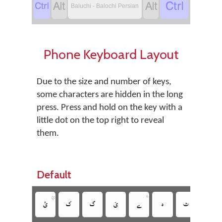
‏
‏
‏
‏
Baluchi - Balochi Persian
Phone Keyboard Layout
Due to the size and number of keys,
some characters are hidden in the long
press. Press and hold on the key with a
little dot on the top right to reveal
them.
Default

ࢨ
‏
‏
‏
‏
‏
‏
‏
‏