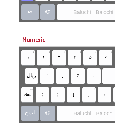
Baluchi - Balochi Persian
‏
‏
Numeric







‏
‏
‏
‏
‏
‏
‏

‏
‏
‏
‏
‏
‏
‏ریال
lrm



zwj
‏
‏
‏
‏
‏
‏rlm
‏
‏ا‌ب‌ج
Baluchi - Balochi Persian
‏