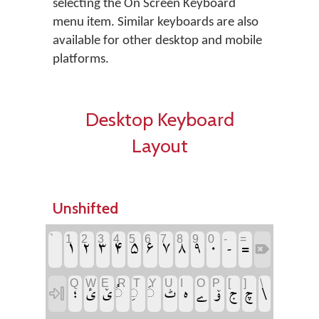
selecting the On Screen Keyboard
menu item. Similar keyboards are also
available for other desktop and mobile
platforms.
Desktop Keyboard
Layout
Unshifted
`
‏
1
2
3
4
5
6
7
8
9
0
-
=
‏
‏
‏
‏
‏
‏
‏
‏
‏
‏
‏
‏
‏
Q
W
E
R
T
Y
U
I
O
P
[
]
\
‏
‏
‏
‏
‏
‏
‏
‏
‏
‏
‏