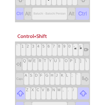
‏
‏
‏
‏
Baluchi - Balochi Persian
Control+Shift
`
‏
1
‏
2
‏
3
‏
4
‏
5
‏
6
‏
7
‏
8
‏
9
‏
0
‏
-
=
‏
‏
‏
Q
‏
W
‏
E
‏
R
‏
T
‏
Y
‏
U
‏
I
‏
O
‏
P
‏
[
‏
]
‏
\
‏
‏
A
‏
S
‏
D
‏
F
‏
G
‏
H
‏
J
‏
K
‏
L
‏
;
‏
'
‏
‏
‏
Z
‏
X
‏
C
‏
V
‏
B
‏
N
‏
M
‏
,
‏
.
‏
/
‏
‏
‏