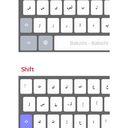

‏
‏
‏
‏
‏ئی
‏
‏
‏

‏
‏
‏
‏
‏
‏
‏
‏
Baluchi - Balochi Persian
‏
‏
Shift
‏
‏
‏
‏
‏
‏
‏
‏
‏
‏
‏
‏ئے
‏
‏
‏
‏
‏
‏
‏
‏
‏