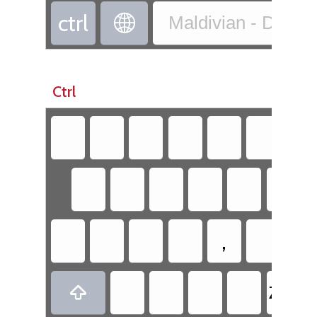
‏ctrl
‏
Maldivian - Divehi
Ctrl
‏
‏
‏
‏
‏
‏
‏
‏
‏
‏
‏
‏
‏
‏
‏
‏,
‏
‏
‏
‏
‏
‏
‏
‏
‏
‏ZWJ
‏