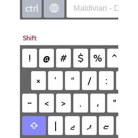
‏ctrl
‏
Maldivian - Divehi
Shift
‏&
‏^
‏%
‏$
‏#
‏@
‏!
‏ޤ
‏:
‏/
‏“
‏’
‏×
‏ޥ
‏"
‏،
‏.
‏>
‏<
‏~
‏ޗ
‏ޏ
‏ޕ
‏ޖ
‏|
‏