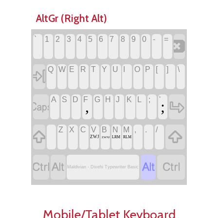
AltGr (Right Alt)
`
1
2
3
4
5
6
7
8
9
0
-
=
‏
‏
‏
‏
‏
‏
‏
‏
‏
‏
‏
‏
‏
‏
Q
W
E
R
T
Y
U
I
O
P
[
]
\
‏
‏
‏
‏
‏
‏
‏
‏
‏
‏
‏
‏
‏
‏
A
S
D
F
G
H
J
K
L
;
'
‏
‏
‏;
‏
‏
‏
‏
‏
‏
‏,
‏
‏
‏
Z
X
C
V
B
N
M
,
.
/
‏
‏
‏
‏
‏
‏
‏
‏
‏
‏ZWJ
‏RLM
‏LRM
‏ZWNJ
‏
‏
‏
‏
Maldivian - Divehi Typewriter Basic
Mobile/Tablet Keyboard