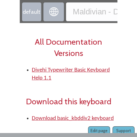
‏
Maldivian - Divehi
‏default
All Documentation
Versions
Divehi Typewriter Basic Keyboard
Help 1.1
Download this keyboard
Download basic_kbddiv2 keyboard
Edit page
Support