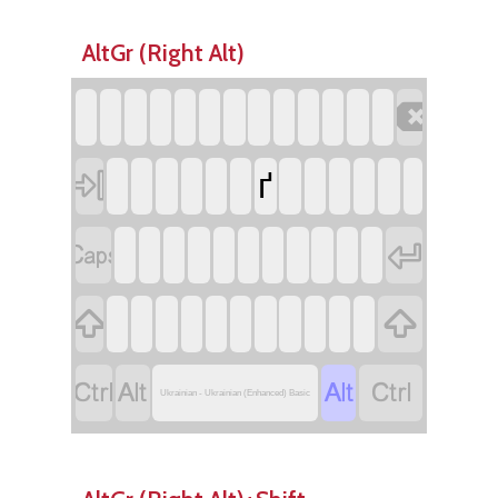
AltGr (Right Alt)


ґ








Ukrainian - Ukrainian (Enhanced) Basic