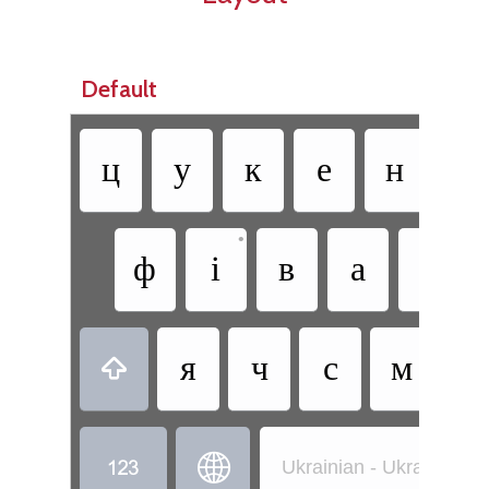
Default
ц
у
к
е
н
г
•
ф
і
в
а
п
я
ч
с
м
и



Ukrainian - Ukrainian 