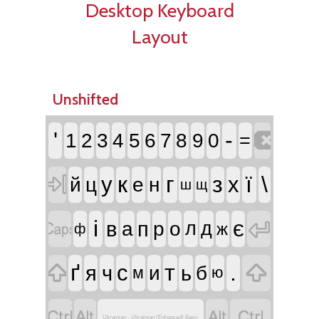
Desktop Keyboard
Layout
Unshifted

'
-
1
2
3
4
5
6
7
8
9
0
=

к
г
з
ї
\
у
х
й
ц
е
н
ш
щ


і
є
в
п
а
р
о
л
д
ж
ф


ґ
т
.
с
я
ч
ь
и
б
м
ю




Ukrainian - Ukrainian (Enhanced) Basic