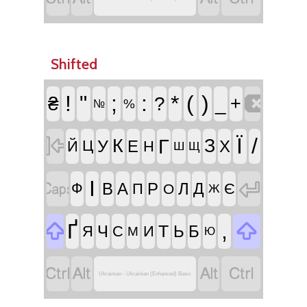
Shifted

!
"
;
:
*
(
)
₴
?
_
+
%
№

Ї
/
Г
К
З
У
Е
Х
Й
Ц
Н
Ш
Щ


І
В
А
Р
Л
Д
Ф
П
Є
О
Ж


,
Ґ
Т
Ч
Ь
Б
Я
С
И
М
Ю




Ukrainian - Ukrainian (Enhanced) Basic