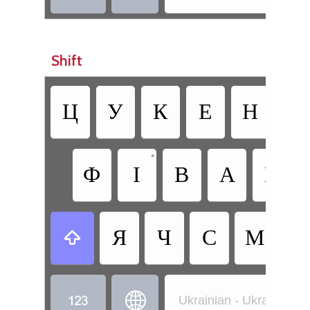
Shift
Ц
У
К
Е
Н
Г
•
Ф
І
В
А
П
Я
Ч
С
М
И



Ukrainian - Ukrainian 