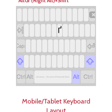
AltGr (Right Alt)+Shift


Ґ








Ukrainian - Ukrainian (Enhanced) Basic
Mobile/Tablet Keyboard
Layout