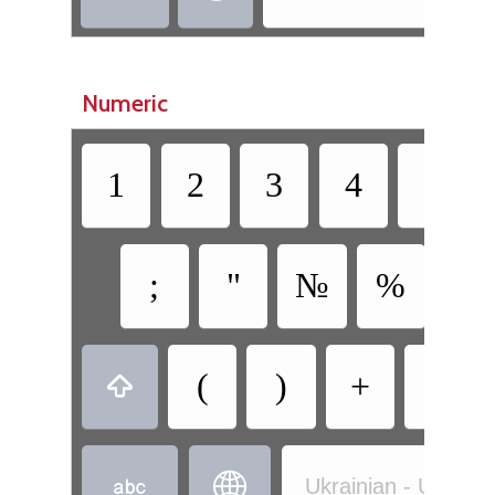
Numeric
1
2
3
4
5
;
"
№
%
?
(
)
+
-



Ukrainian - Ukrain