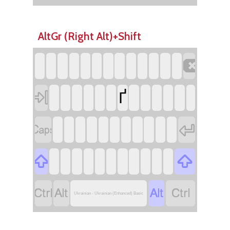
AltGr (Right Alt)+Shift


Ґ








Ukrainian - Ukrainian (Enhanced) Basic