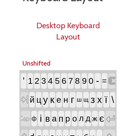
Desktop Keyboard
Layout
Unshifted

'
-
1
2
3
4
5
6
7
8
9
0
=

к
г
з
ї
\
у
х
й
ц
е
н
ш
щ


і
є
в
п
а
р
о
л
д
ж
ф