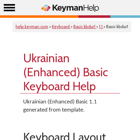
help.keyman.com
>
Keyboard
>
Basic kbdur1
>
1.1
> Basic kbdur1
Ukrainian
(Enhanced) Basic
Keyboard Help
Ukrainian (Enhanced) Basic 1.1
generated from template.
Keyboard Layout