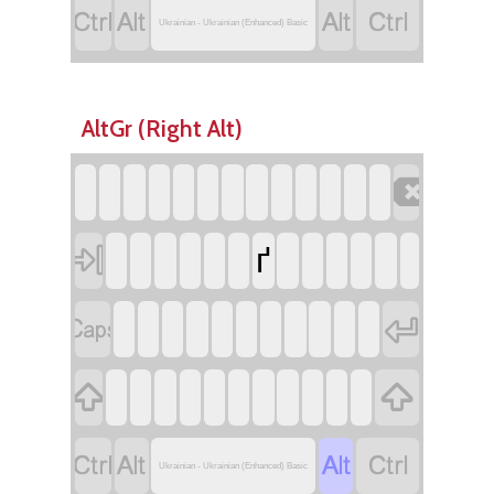




Ukrainian - Ukrainian (Enhanced) Basic
AltGr (Right Alt)


ґ








Ukrainian - Ukrainian (Enhanced) Basic