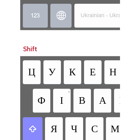


Ukrainian - Ukrainian 
Shift
Ц
У
К
Е
Н
Г
•
Ф
І
В
А
П
Я
Ч
С
М
И
