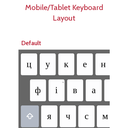
Mobile/Tablet Keyboard
Layout
Default
ц
у
к
е
н
г
•
ф
і
в
а
п
я
ч
с
м
и
