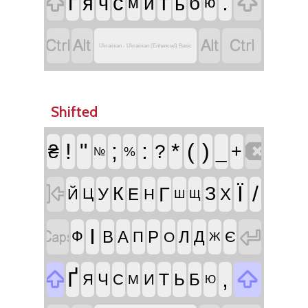


ґ
т
.
с
я
ч
ь
и
б
м
ю




Ukrainian - Ukrainian (Enhanced) Basic
Shifted

!
"
;
:
*
(
)
₴
?
_
+
%
№

Ї
/
Г
К
З
У
Е
Х
Й
Ц
Н
Ш
Щ


І
В
А
Р
Л
Д
Ф
П
Є
О
Ж


,
Ґ
Т
Ч
Ь
Б
Я
С
И
М
Ю