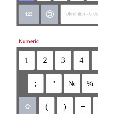


Ukrainian - Ukrainian 
Numeric
1
2
3
4
5
;
"
№
%
?
(
)
+
-
