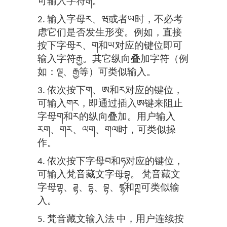
可输入字符རྒ。
2. 输入字母ར、ཝ或者ཡ时，不必考
虑它们是否发生形变。例如，直接
按下字母ར、ག和ཡ对应的键位即可
输入字符རྒྱ。其它纵向叠加字符（例
如：ལྔ、རྒྱ等）可类似输入。
3. 依次按下ག、ཨ和ར对应的键位，
可输入གར，即通过插入ཨ键来阻止
字母ག和ར的纵向叠加。用户输入
རག、གར、ལག、གལ时，可类似操
作。
4. 依次按下字母བ和ཧ对应的键位，
可输入梵音藏文字母བྷ。 梵音藏文
字母གྷ、ཌྷ、དྷ、བྷ、ཛྷ和ཀྵ可类似输
入。
5. 梵音藏文输入法 中，用户连续按