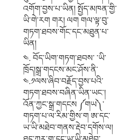
འགོག་བྱས་པ་ཡིན། སྤྱོད་མཁན་གྱི་
ཡི་གེ་རག གར། ལག གལ་ལྟ་བུ་
གཏག་ཐབས་གོང་དང་མཐུན་པ་
ཡིན།
༤. བོད་ཡིག་གཏག་ཐབས་ ་ཡི་
ཁྲོད།སྒྲ་གདངས་མང་ཤོས་ནི་
༤.༡ལས་ཞིབ་བརྗོད་བྱས་པའི་
གཏག་ཐབས་བཞིན་ཡིན་ཡང་།
འོན་ཀྱང་སྒྲ་གདངས ༼གཡ༽་
གཏག་པ་ལ་རིམ་གྱིས་ག ཨ་དང་
ཡ་ཡི་མཐེབ་གནས་རྡེབ་དགོས་ལ།
ཐད་ཀར་ག་དང་ཡ་ཡི་མཐེབ་