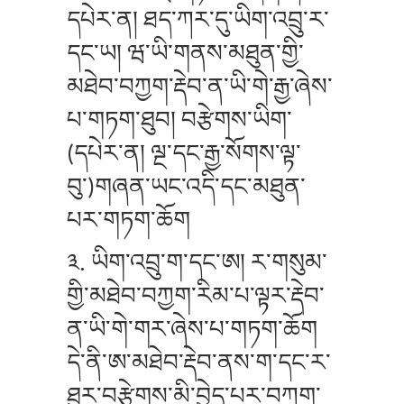
དཔེར་ན། ཐད་ཀར་དུ་ཡིག་འབྲུ་ར་
དང་ཡ། ཝ་ཡི་གནས་མཐུན་གྱི་
མཐེབ་བཀྱག་རྡེབ་ན་ཡི་གེ་རྒྱ་ཞེས་
པ་གཏག་ཐུབ། བརྩེགས་ཡིག་
(དཔེར་ན། ལྔ་དང་རྒྱ་སོགས་ལྟ་
བུ་)གཞན་ཡང་འདི་དང་མཐུན་
པར་གཏག་ཆོག
༣. ཡིག་འབྲུ་ག་དང་ཨ། ར་གསུམ་
གྱི་མཐེབ་བཀྱག་རིམ་པ་ལྟར་རྡེབ་
ན་ཡི་གེ་གར་ཞེས་པ་གཏག་ཆོག
དེ་ནི་ཨ་མཐེབ་རྡེབ་ནས་ག་དང་ར་
ཐུར་བརྩེགས་མི་བྱེད་པར་བཀག་