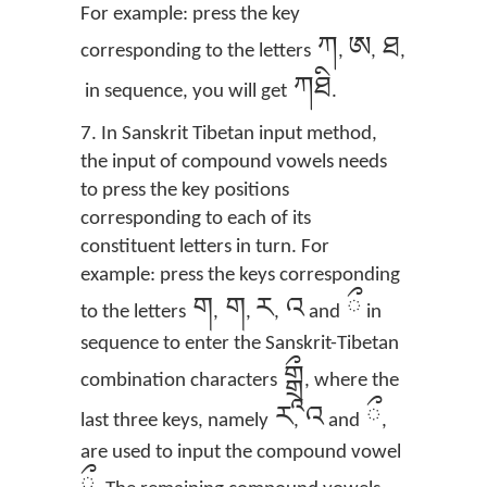
For example: press the key
ཀ
ཨ
ཐ
corresponding to the letters
,
,
,
ཀཐི
in sequence, you will get
.
7. In Sanskrit Tibetan input method,
the input of compound vowels needs
to press the key positions
corresponding to each of its
constituent letters in turn. For
example: press the keys corresponding
ག
ག
ར
འ
ྀ
to the letters
,
,
,
and
in
sequence to enter the Sanskrit-Tibetan
གྒཷ
combination characters
, where the
ར
འ
ྀ
last three keys, namely
,
and
,
are used to input the compound vowel