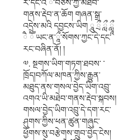
ར་དང་འ ྀ་བཅས་ཀྱི་མཐེབ་
གནས་རྡེབ་ན་ཆོག གཞན་སྒྲ་
འདྲེས་མའི དབྱངས་ཡིག ཱུ ྲྀ ླྀ ཹ
ཻ ཽ ཡང་ན་ཱྀ་སོགས་ཀྱང་དེ་དང་
རང་བཞིན་ནོ། །
༧. སྔགས་ཡིག་གཏག་ཐབས་ ་
ཁྲོད།བཀོལ་མཁན་ཀྱིས་རྒྱུན་
མཐུད་ནས་གསལ་བྱེད་ཡིག་འབྲུ་
འགའ་ཡི་མཐེབ་གནས་རྡེབ་སྐབས།
གསལ་བྱེད་ཡིག་འབྲུ་དེ་དག་རང་
ཤུགས་ཀྱིས་ཕན་ཚུན་གཞུང་
ཕྱོགས་སུ་བརྩེགས་གྲུབ་བྱེད་ངེས།