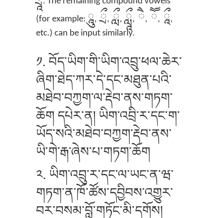
ཷ
. The remaining compound vowels
ཱུ
ྲྀ
ླྀ
ཹ
ཻ
ཽ
ཱྀ
(for example:
,
,
,
,
,
,
,
etc.) can be input similarly.
༡. བོད་ཡིག་གི་ཡིག་འབྲུ་ཕལ་ཆེར་
ཞིག་ཐེད་ཀར་དེ་དང་མཐུན་པའི་
མཐེབ་བཀྱག་ལ་རྡེབ་ནས་གཏག་
ཆོག དཔེར་ན། ཡིག་འབྲི་ར་དང་ག་
ཡོད་སའི་མཐེབ་བཀྱག་རྡེབ་ནས་
ཡི་གེ་རྒ་ཞེས་པ་གཏག་ཆོག
༢. ཡིག་འབྲུ་ར་དང་ལ་ཡང་ན་ཝ་
གཏག་ན་ཁོ་ཚོས་དབྱིབས་འགྱུར་
བར་བསམ་བློ་གཏོང་མི་དགོས།