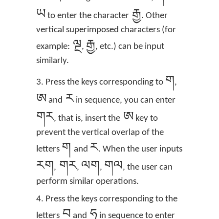
ཡ
རྒྱ
to enter the character
. Other
vertical superimposed characters (for
ལྔ
རྒྱ
example:
,
, etc.) can be input
similarly.
ག
3. Press the keys corresponding to
,
ཨ
ར
and
in sequence, you can enter
གར
ཨ
, that is, insert the
key to
prevent the vertical overlap of the
ག
ར
letters
and
. When the user inputs
རག
གར
ལག
གལ
,
,
,
, the user can
perform similar operations.
4. Press the keys corresponding to the
བ
ཧ
letters
and
in sequence to enter