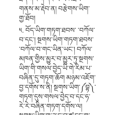
གནས་མ་རྡེབ་ན། བརྩེགས་ཡིག་
གྱ་ཐོབ།
༥. བོད་ཡིག་གཏག་ཐབས་ ་བཀོལ་
བ་དང་། སྔགས་ཡིག་གཏག་ཐབས་
་བཀོལ་བ་གང་ཡིན་ཡང་། བཀོལ་
མཁན་གྱིས་མྱུར་བ་མྱུར་ཏུ་སྔགས་
ཡིག་གི་གསལ་བྱེད་ཡི་གེ་རིམ་པ་
བཞིན་དུ་གཏག་ཆོག མཉམ་འཇོག་
བྱ་དགོས་ས་ནི། སྔགས་ཡིག་༼བྷ༽་
གཏག་དུས་གསལ་བྱེད་བ་དང་ཧ་
རེ་རེ་བཞིན་གཏག་དགོས་ལ།