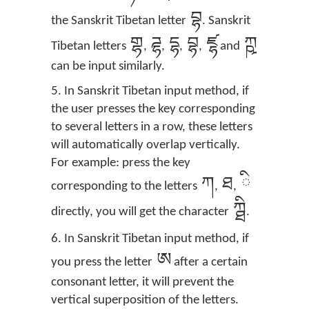
བྷ
the Sanskrit Tibetan letter
. Sanskrit
གྷ
ཌྷ
དྷ
བྷ
ཛྷ
ཀྵ
Tibetan letters
,
,
,
,
and
can be input similarly.
5. In Sanskrit Tibetan input method, if
the user presses the key corresponding
to several letters in a row, these letters
will automatically overlap vertically.
For example: press the key
ཀ
ཐ
ི
corresponding to the letters
,
,
ཀྠི
directly, you will get the character
.
6. In Sanskrit Tibetan input method, if
ཨ
you press the letter
after a certain
consonant letter, it will prevent the
vertical superposition of the letters.