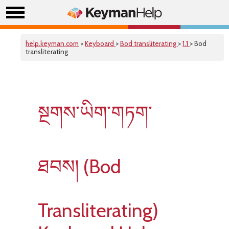
help.keyman.com
>
Keyboard
>
Bod transliterating
>
1.1
> Bod
transliterating
སྔགས་ཡིག་གཏག་
ཐབས། (Bod
Transliterating)