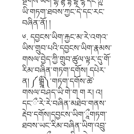
སྔགས་ཡིག་གྷ་ཌྷ་དྷ་བྷ་ཛྷ་དང་ཀྵ་
ཡི་གཏག་ཐབས་ཀྱང་དེ་དང་རང་
བཞིན་ནོ། །
༦. དབྱངས་ཡིག་རྐྱང་མ་རེ་འགའ་
ཡིས་གྲུབ་པའི་དབྱངས་ཡིག་རྣམས་
གསལ་བྱེད་ཀྱི་གྲུབ་ཚུལ་ལྟར་དུ་གོ་
རིམ་བཞིན་གཏག་དགོས། དཔེར་
ན། ༼ གྒྲྰྀ༽་གཏག་དགོས་ཚེ་
གསལ་བཤད་ཡི་གེ་ག ག ར། འ།
དང་ྀ་རེ་རེ་བཞིན་མཐེབ་གནས་
རྡེབ་དགོས།དབྱངས་ཡིག་ཱྀགཏག་
ཐབས་ཡང་རིམ་བཞིན་ཡིག་འབྲུ་