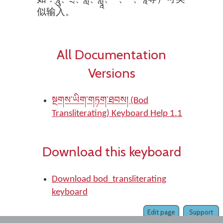
似输入。
All Documentation
Versions
སྔགས་ཡིག་གཏག་ཐབས། (Bod
Transliterating) Keyboard Help 1.1
Download this keyboard
Download bod_transliterating
keyboard
Edit page
Support