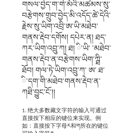
གསལ་བྱེད་ག་གེ་མོའི་མཚམས་སུ་
བརྩེགས་གྲུབ་བྱེད་མི་འདོད་ཚེ་དེའི་
རྗེས་སུ་ཡིག་འབྲི་ཨ་ཡི་མཐེབ་
གནས་རྡེབ་དགོས། དཔེར་ན། ཐད་
ཀར་ཡིག་འབྲུ་ཀ། ཐ། ི་ཡི་ ་མཐེབ་
གནས་རྡེབ་ན་བརྩེགས་ཡིག་ཀྠི་
ཐོབ། གལ་ཏེ་ཡིག་འབྲུ་ཀ་ ཨ་ ཐ་
ི་དག་གི་མཐེབ་གནས་རྡེབ་ན་
ཀཐི་བྱུང་ངོ་།།
1. 绝大多数藏文字符的输入可通过
直接按下相应的键位来实现。例
如：直接按下字母ར和ག所在的键位