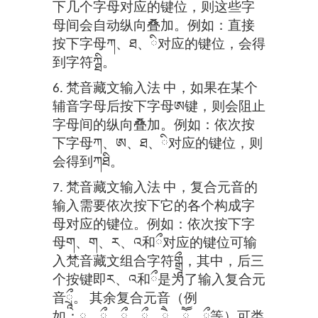
下几个字母对应的键位，则这些字
母间会自动纵向叠加。例如：直接
按下字母ཀ、ཐ、ི对应的键位，会得
到字符ཀྠི。
6. 梵音藏文输入法 中，如果在某个
辅音字母后按下字母ཨ键，则会阻止
字母间的纵向叠加。例如：依次按
下字母ཀ、ཨ、ཐ、ི对应的键位，则
会得到ཀཐི。
7. 梵音藏文输入法 中，复合元音的
输入需要依次按下它的各个构成字
母对应的键位。例如：依次按下字
母ག、ག、ར、འ和ྀ对应的键位可输
入梵音藏文组合字符གྒཷ，其中，后三
个按键即ར、འ和ྀ是为了输入复合元
音ཷ。 其余复合元音（例
如：ཱུ、ྲྀ、ླྀ、ཹ、ཻ、ཽ、ཱྀ等）可类