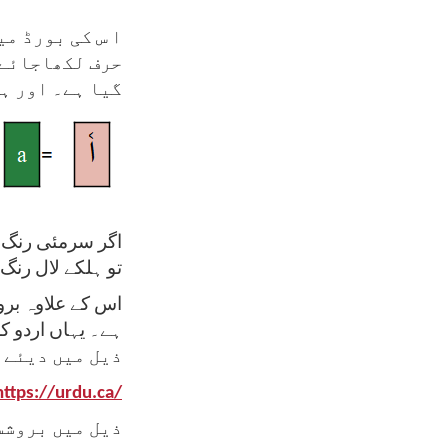
ا س کی بورڈ م
حرف لکھاجائے 
گیا ہے۔ اور ہل
اگر سرمئی رنگ 
تو ہلکے لال رنگ
اس کے علاوہ برو
ہے۔ یہاں اردو ک
ذیل میں دیئے 
https://urdu.ca/
ذیل میں بروشس