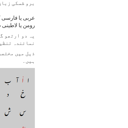
برو شسکی زبان
عربی یا فارسی 
رومن یا لاطینی 
یہ دو ارتھو گ
نمائندہ تنظیم
ذیل میں مختصر
ہیں۔