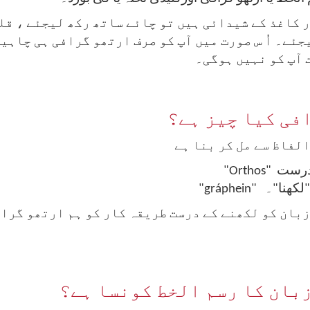
 کاغذ کے شیدائی ہیں تو چائے ساتھ رکھ لیجئے ، قلم
جئے۔ اُ س صورت میں آپ کو صرف ارتھو گرافی ہی چاہی
 آپ کو نہیں ہوگی۔
فی کیا چیز ہے؟
لفاظ سے مل کر بنا ہے
رست
"
Orthos
"
"
لکھنا
"
۔
"
gráphein
"
زبان کو لکھنے کے درست طریقہ کار کو ہم ارتھو گراف
بان کا رسم الخط کونسا ہے؟