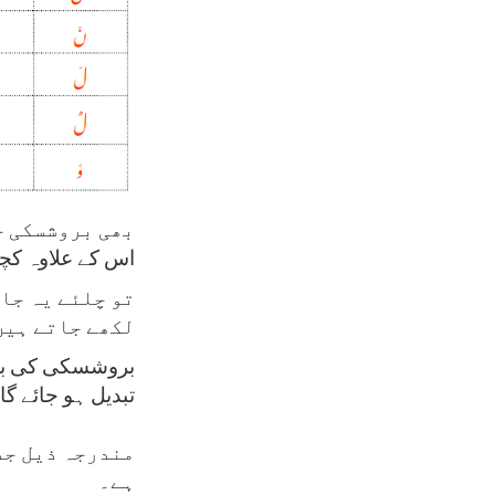
بھی بروشسکی ح
اس کے علاوہ کچ
تو چلئے یہ جا
لکھے جاتے ہیں
بروشسکی کی بورڈ
تبدیل ہو جائے گا
مندرجہ ذیل جد
ہے۔