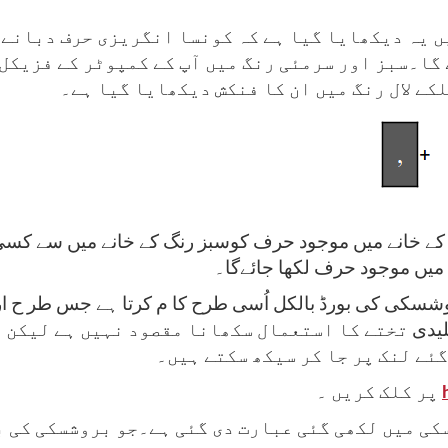
یں یہ دیکھایا گیا ہے کہ کونسا انگریزی حرف دبانے
گا۔سبز اور سرمئی رنگ میں آپ کے کمپوٹر کے فزیکل 
کے لال رنگ میں ان کا فنکش دیکھایا گیا ہے۔
کے خانے میں موجود حرف کوسبز رنگ کے خانے میں سے کسی 
 میں موجود حرف لکھا جائےگا۔
شسکی کی بورڈ بالکل اُسی طرح کا م کرتا ہے جس طر ح اردو
لیدی
تختے کا استعمال سکھانا مقصود نہیں ہے لیکن آ
گئے لنک پر جا کر سیکھ سکتے ہیں۔
پر کلک کریں ۔
کی میں لکھی گئی عبارت دی گئی ہے۔جو بروشسکی کی ب