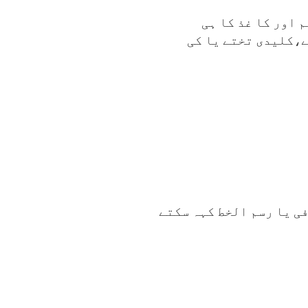
 اور کا غذ کا ہی
ے،کلیدی تختے یا کی
ی یا رسم الخط کہہ سکتے