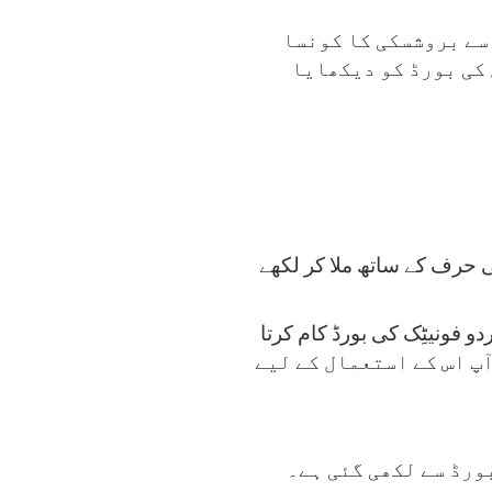
 سے بروشسکی کا کونسا
کی بورڈ کو دیکھایا
حرف کے ساتھ ملا کر لکھے
 فونیٹِک کی بورڈ کام کرتا
پ اس کے استعمال کے لیے
ورڈ سے لکھی گئی ہے۔