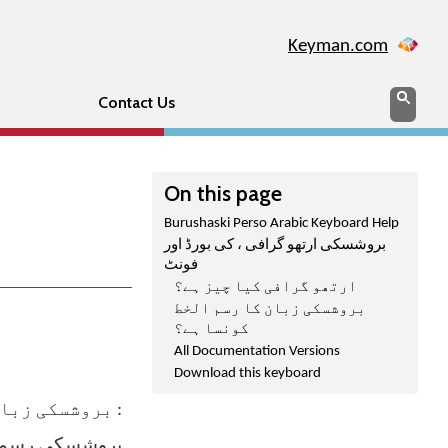
Keyman.com
Search
Sear
Contact Us
On this page
Burushaski Perso Arabic Keyboard Help
بروشسکی ارتھو گرافی ، کی بورڈ اور
فونٹ
ارتھو گرافی کیا چیز ہے؟
بروشسکی زبان کا رسم الخط
کونسا ہے؟
All Documentation Versions
Download this keyboard
:
بروشسکی زبان میں لکھنے کے لیے آپ کو دو چیزوں کی ضرورت ہوگی
بروشسکی رسم الخ