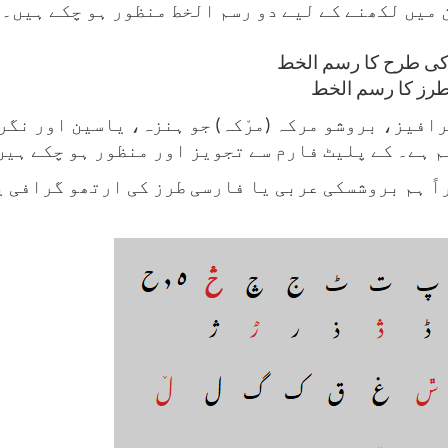
 میں لکھنے کے لیے دو رسم الخط منظور ہو چکے ہیں۔
کی طرح کا رسم الخط
طرز کا رسم الخط
رافیز، بروشو مرکہ
(
مرْکہ
)
جو ہنزہ، یاسین اور نگر 
 ہے۔ کے پلیٹ فارم سے تجویز اور منظور ہو چکے ہیں
اً ہم بروشسکی عربی یا فارسی طرز کی ارتھو گرافی ی