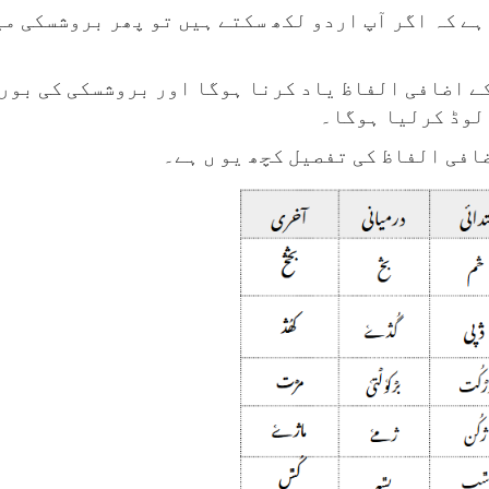
 ہے کہ اگر آپ اردو لکھ سکتے ہیں تو پھر بروشسکی م
ے اضافی الفاظ یاد کرنا ہوگا اور بروشسکی کی بورڈ
 لوڈ کرلیا ہوگا۔
افی الفاظ کی تفصیل کچھ یو ں ہے۔