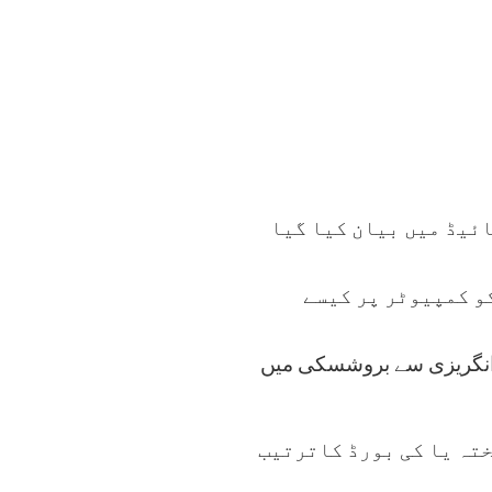
ائیڈ میں بیان کیا گیا
و کمپیوٹر پر کیسے
ڈ انگریزی سے بروشسکی میں
ختہ یا کی بورڈ کاترتیب