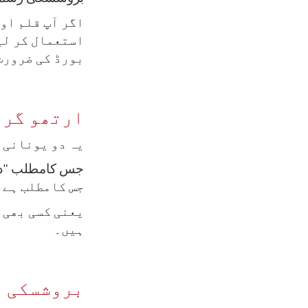
اگر آپ قلم اور
استعمال کر لی
بورڈ کی ضرورت
ارتھو گرا
یہ دو یونانی ا
جس کامطلب
"
د
جس کامطلب ہے
یعنی کسی بھی 
ہیں۔
بروشسکی ز