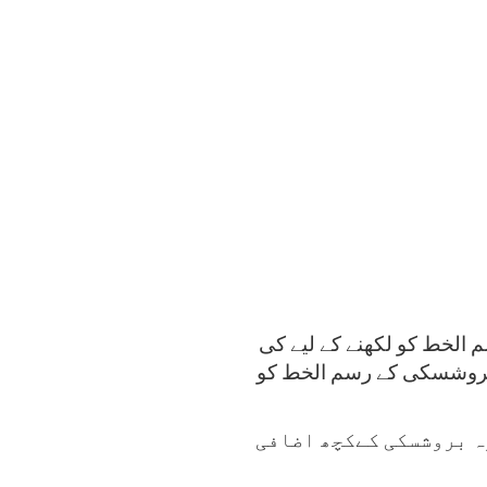
الخط کو لکھنے کے لیے کی
 بروشسکی کے رسم الخط کو
وہ بروشسکی کےکچھ اضافی