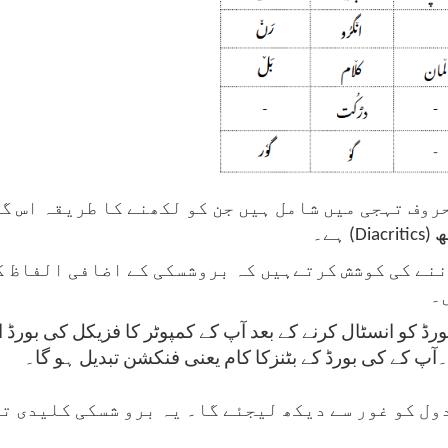
روف تہجی میں شامل ہیں جن کو لکھنے کا طریقہ اس گ
ھ
(Diacritics)
ہے۔
ننے کی کوشش کرتےہیں کہ بروشسکی کے اضافی الفاظ ک
۔
 کو انسٹال کرنے کے بعد آپ کے کمپوٹر کا فزیکل کی بور
۔آپ کے کی بورڈ کے بٹنزکا کام یعنی فنکشن تبدیل ہو گا۔
ول کو غور سے دیکھ لیجئے گا۔ یہ برو شسکی کلیدی ت