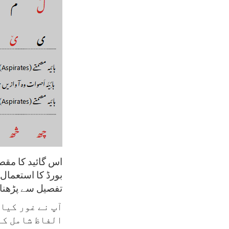
اس گائید کا مق
بورڈ کا استعما
تفصیل سے پڑھنا 
آپ نے غور کیا 
الفاظ شامل کئ