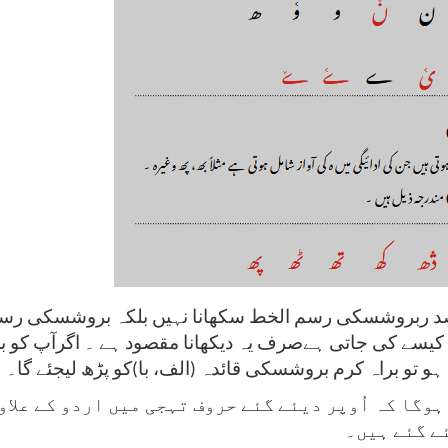
صد ربروشسکی رسم الخط سکھانا نہیں بلکہ بروشسکی رسم 
ل کیسے کی جاتی ہےصرف یہ دیکھانا مقصود ہے ۔ اگرآپ کو
ہو تو براہ کرم بروشسکی قائدہ
(
الف، با
)
کو پڑھ لیجئے گا۔
ہوگا کہ اُوپر دیئے گئے حروف تہجی میں اردو کے علا
ے گئے ہیں۔