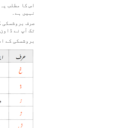
اس کا مطلب یہ
نہیں ہے۔
صرف بروشسکی ک
تک آپ نے ڈاون
بروشسکی کے اض