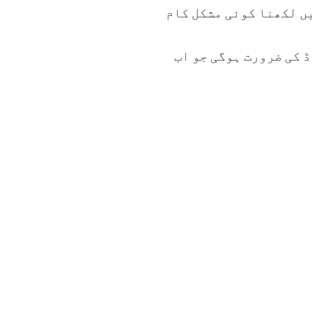
یں لکھنا کوئی مشکل کام
 کی ضرورت ہوگی جو اب