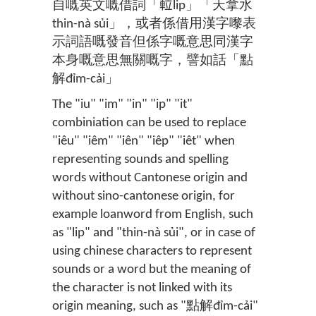
自嘅英文嘅借詞「𨋢lip」「天拿水
thin-nà sủi」，或者係借用漢字嚟表
示詞語嘅發音但係字嘅意思同漢字
本身嘅意思無關嘅字，譬如話「點
解đỉm-cải」
The "iu" "im" "in" "ip" "it"
combiniation can be used to replace
"iêu" "iêm" "iên" "iêp" "iêt" when
representing sounds and spelling
words without Cantonese origin and
without sino-cantonese origin, for
example loanword from English, such
as "lip" and "thin-nà sủi", or in case of
using chinese characters to represent
sounds or a word but the meaning of
the character is not linked with its
origin meaning, such as "點解đỉm-cải"