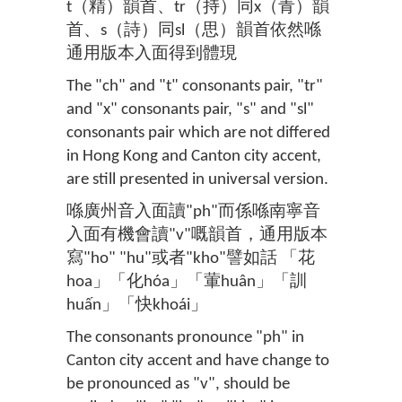
t（精）韻首、tr（持）同x（青）韻
首、s（詩）同sl（思）韻首依然喺
通用版本入面得到體現
The "ch" and "t" consonants pair, "tr"
and "x" consonants pair, "s" and "sl"
consonants pair which are not differed
in Hong Kong and Canton city accent,
are still presented in universal version.
喺廣州音入面讀"ph"而係喺南寧音
入面有機會讀"v"嘅韻首，通用版本
寫"ho" "hu"或者"kho"譬如話 「花
hoa」「化hóa」「葷huân」「訓
huấn」「快khoái」
The consonants pronounce "ph" in
Canton city accent and have change to
be pronounced as "v", should be