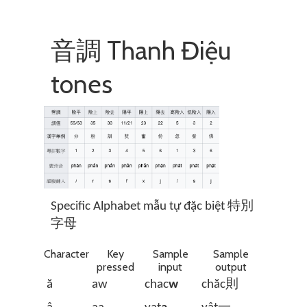
音調 Thanh Điệu
tones
Specific Alphabet mẫu tự đặc biệt 特別
字母
Character
Key
Sample
Sample
pressed
input
output
ă
aw
chac
w
chăc則