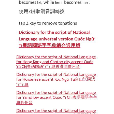
becomes
, while
becomes
.
hẻ
herr
her
使用Z鍵取消音調轉換
tap Z key to remove tonations
Dictionary for the script of National
Language universal version Quóc Ngữ
Tị粵語國語字字典總合通用版
Dictionary for the script of National Language
for Hong Kong and Canton city accent Quóc
Yữ Chị粵語國語字字典香港同廣州音
Dictionary for the script of National Language
for Hoisanese accent Koc Ngũi Tụ台山話國語
字字典
Dictionary for the script of National Language
for Yamchow accent Quóc Yĩ Chì粵語國語字字
典欽州音
Dictionary for the script of National Language