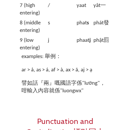
7 (high
/
yaat
yât一
entering)
8 (middle
s
phat
s
phát發
entering)
9 (low
j
phaat
j
phật罰
entering)
examples: 舉例：
ar > ả, as > á, af > à, ax > ã, aj > ạ
譬如話『兩』嘅國語字係"lưỡng"，
咁輸入內容就係"luongwx"
Punctuation and