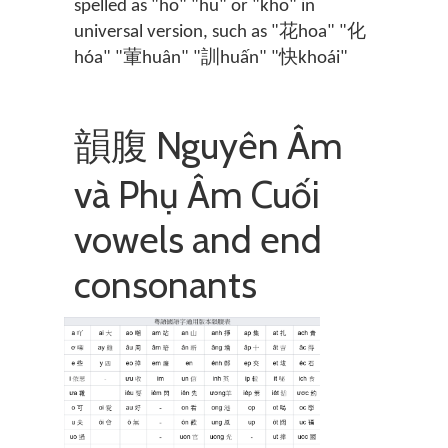
spelled as "ho" "hu" or "kho" in
universal version, such as "花hoa" "化
hóa" "葷huân" "訓huấn" "快khoái"
韻腹 Nguyên Âm
và Phụ Âm Cuối
vowels and end
consonants