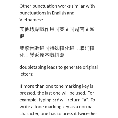
Other punctuation works similar with
punctuations in English and
Vietnamese
其他標點嘅作用同英文同越南文類
似
雙擊音調鍵同特殊轉化鍵，取消轉
化，變返原本嘅拼寫
doubletaping leads to generate original
letters:
If more than one tone marking key is
pressed, the last one will be used. For
example, typing
will return "à". To
asf
write a tone marking key as a normal
character, one has to press it twice:
her