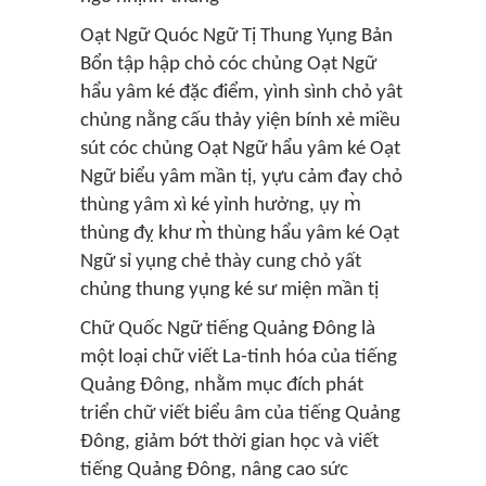
Oạt Ngữ Quóc Ngữ Tị Thung Yụng Bản
Bổn tập hập chỏ cóc chủng Oạt Ngữ
hẩu yâm ké đặc điểm, yình sình chỏ yât
chủng nằng cấu thảy yiện bính xẻ miều
sút cóc chủng Oạt Ngữ hẩu yâm ké Oạt
Ngữ biểu yâm mần tị, yựu cảm đay chỏ
thùng yâm xì ké yỉnh hưởng, ụy m̀
thùng đỵ khư m̀ thùng hẩu yâm ké Oạt
Ngữ sỉ yụng chẻ thày cung chỏ yất
chủng thung yụng ké sư miện mần tị
Chữ Quốc Ngữ tiếng Quảng Đông là
một loại chữ viết La-tinh hóa của tiếng
Quảng Đông, nhằm mục đích phát
triển chữ viết biểu âm của tiếng Quảng
Đông, giảm bớt thời gian học và viết
tiếng Quảng Đông, nâng cao sức