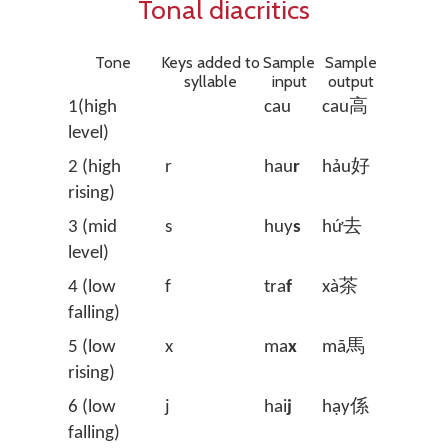
Tonal diacritics
Tone
Keys added to
Sample
Sample
syllable
input
output
1(high
cau
cau高
level)
2 (high
r
hau
r
hảu好
rising)
3 (mid
s
huy
s
hứ去
level)
4 (low
f
tra
f
xà茶
falling)
5 (low
x
ma
x
mã馬
rising)
6 (low
j
hai
j
hạy係
falling)