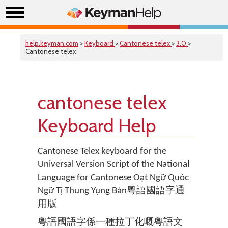
help.keyman.com
>
Keyboard
>
Cantonese telex
>
3.0
>
Cantonese telex
cantonese telex
Keyboard Help
Cantonese Telex keyboard for the
Universal Version Script of the National
Language for Cantonese Oạt Ngữ Quóc
Ngữ Tị Thung Yụng Bản粵語國語字通
用版
粵語國語字係一種拉丁化嘅粵語文