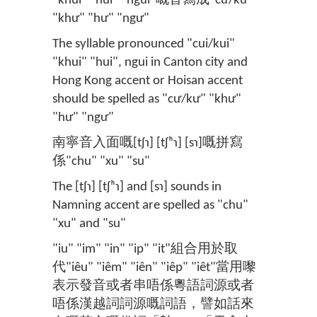
"khui" "hui" "ngui"嘅音寫成"cư/kư"
"khư" "hư" "ngư"
The syllable pronounced "cui/kui"
"khui" "hui", ngui in Canton city and
Hong Kong accent or Hoisan accent
should be spelled as "cư/kư" "khư"
"hư" "ngư"
南寧音入面嘅[tʃɿ] [tʃʰɿ] [sɿ]嘅拼寫
係"chu" "xu" "su"
The [tʃɿ] [tʃʰɿ] and [sɿ] sounds in
Namning accent are spelled as "chu"
"xu" and "su"
"iu" "im" "in" "ip" "it"組合用於取
代"iêu" "iêm" "iên" "iêp" "iêt"當用嚟
表示發音或者串唔係粵語詞源或者
唔係漢越詞詞源嘅詞語，譬如話來