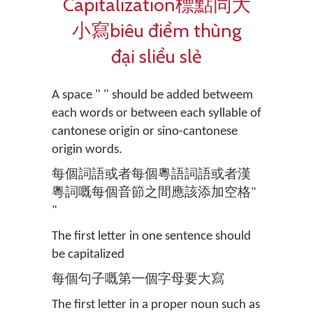
Capitalization標點同大
小寫biêu điểm thùng
đại sliểu slẻ
A space " " should be added betweem
each words or between each syllable of
cantonese origin or sino-cantonese
origin words.
每個詞語或者每個粵語詞語或者漢
粵詞嘅每個音節之間應該添加空格"
"
The first letter in one sentence should
be capitalized
每個句子嘅第一個字母要大寫
The first letter in a proper noun such as