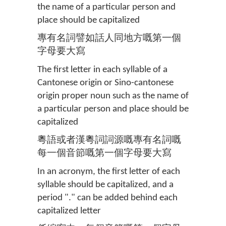
the name of a particular person and
place should be capitalized
專有名詞譬如話人同地方嘅第一個
字母要大寫
The first letter in each syllable of a
Cantonese origin or Sino-cantonese
origin proper noun such as the name of
a particular person and place should be
capitalized
粵語或者漢粵詞詞源嘅專有名詞嘅
每一個音節嘅第一個字母要大寫
In an acronym, the first letter of each
syllable should be capitalized, and a
period "." can be added behind each
capitalized letter