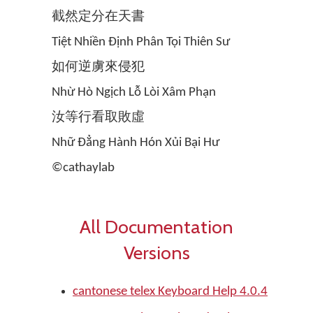
截然定分在天書
Tiệt Nhiền Định Phân Tọi Thiên Sư
如何逆虜來侵犯
Nhừ Hò Ngịch Lỗ Lòi Xâm Phạn
汝等行看取敗虛
Nhữ Đẳng Hành Hón Xủi Bại Hư
©cathaylab
All Documentation
Versions
cantonese telex Keyboard Help 4.0.4