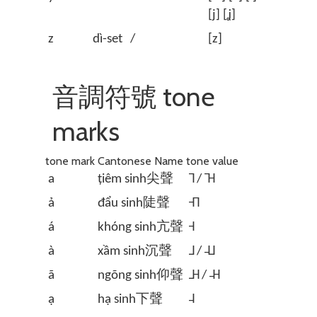
[j] [ʝ]
z
dì-set
/
[z]
音調符號 tone
marks
tone mark
Cantonese Name
tone value
a
țiêm sinh尖聲
˥ / ˥˧
ả
đẩu sinh陡聲
˧˥
á
khóng sinh亢聲
˧
à
xầm sinh沉聲
˩ / ˨˩
ã
ngõng sinh仰聲
˩˧ / ˨˧
ạ
hạ sinh下聲
˨