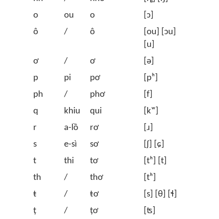
o
ou
o
[ɔ]
ô
/
ô
[ou] [ɔu]
[u]
ơ
/
ơ
[ə]
p
pi
pơ
[pʰ]
ph
/
phơ
[f]
q
khiu
qui
[kʷ]
r
a-lồ
rơ
[ɹ]
s
e-sì
sơ
[ʃ] [ɕ]
t
thi
tơ
[tʰ] [t]
th
/
thơ
[tʰ]
ŧ
/
ŧơ
[s] [θ] [ɬ]
ț
/
țơ
[ʦ]