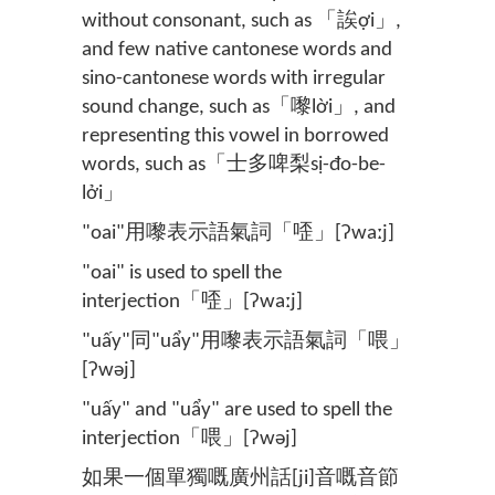
without consonant, such as 「誒ợi」,
and few native cantonese words and
sino-cantonese words with irregular
sound change, such as「嚟lời」, and
representing this vowel in borrowed
words, such as「士多啤梨sị-đo-be-
lởi」
"oai"用嚟表示語氣詞「㗏」[ʔwaːj]
"oai" is used to spell the
interjection「㗏」[ʔwaːj]
"uấy"同"uẩy"用嚟表示語氣詞「喂」
[ʔwəj]
"uấy" and "uẩy" are used to spell the
interjection「喂」[ʔwəj]
如果一個單獨嘅廣州話[ji]音嘅音節