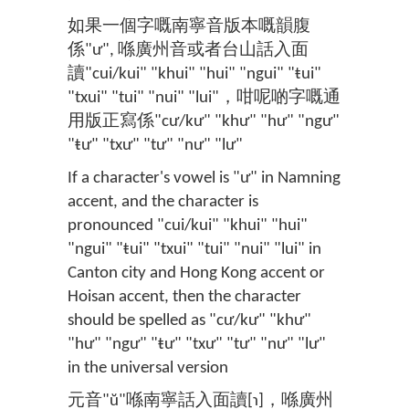
如果一個字嘅南寧音版本嘅韻腹
係"ư", 喺廣州音或者台山話入面
讀"cui/kui" "khui" "hui" "ngui" "ŧui"
"txui" "tui" "nui" "lui"，咁呢啲字嘅通
用版正寫係"cư/kư" "khư" "hư" "ngư"
"ŧư" "txư" "tư" "nư" "lư"
If a character's vowel is "ư" in Namning
accent, and the character is
pronounced "cui/kui" "khui" "hui"
"ngui" "ŧui" "txui" "tui" "nui" "lui" in
Canton city and Hong Kong accent or
Hoisan accent, then the character
should be spelled as "cư/kư" "khư"
"hư" "ngư" "ŧư" "txư" "tư" "nư" "lư"
in the universal version
元音"ŭ"喺南寧話入面讀[ɿ]，喺廣州