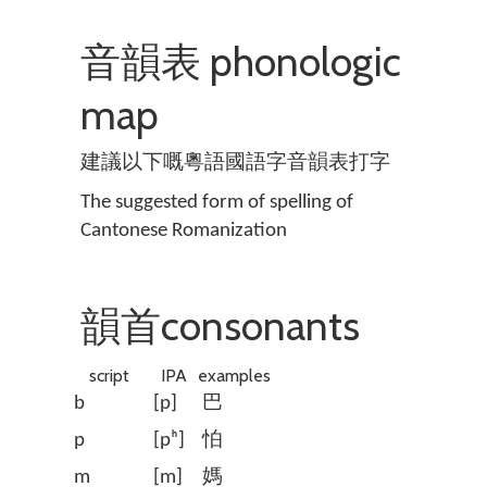
音韻表 phonologic
map
建議以下嘅粵語國語字音韻表打字
The suggested form of spelling of
Cantonese Romanization
韻首consonants
script
IPA
examples
b
[p]
巴
p
[pʰ]
怕
m
[m]
媽