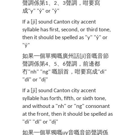
聲調係第1、2、3聲調，咁要寫
成"y" "ỷ" or "ỷ"
If a [ji] sound Canton city accent
syllable has first, second, or third tone,
then it should be spelled as "y" "ỷ" or
"ỷ"
如果一個單獨嘅廣州話[ji]音嘅音節
聲調係第4、5、6聲調，前邊都
冇"nh" "ng" 嘅韻首，咁要寫成"dì"
"dĩ" or "dị"
If a [ji] sound Canton city accent
syllable has forth, fifth, or sixth tone,
and without a "nh" or "ng" consonant
at the front, then it should be spelled as
"dì" "dĩ" or "dị"
如果一個單獨嘅uy音嘅音節聲調係