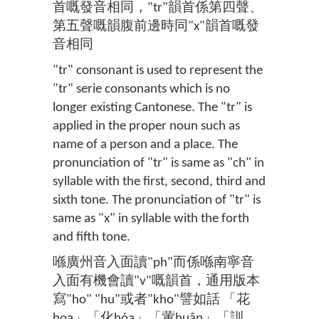
首嘅發音相同，"tr"韻首係第四聲、
第五聲嘅韻腹前邊時同"x"韻首嘅發
音相同
"tr" consonant is used to represent the
"tr" serie consonants which is no
longer existing Cantonese. The "tr" is
applied in the proper noun such as
name of a person and a place. The
pronunciation of "tr" is same as "ch" in
syllable with the first, second, third and
sixth tone. The pronunciation of "tr" is
same as "x" in syllable with the forth
and fifth tone.
喺廣州音入面讀"ph"而係喺南寧音
入面有機會讀"v"嘅韻首，通用版本
寫"ho" "hu"或者"kho"譬如話 「花
hoa」「化hóa」「葷huân」「訓