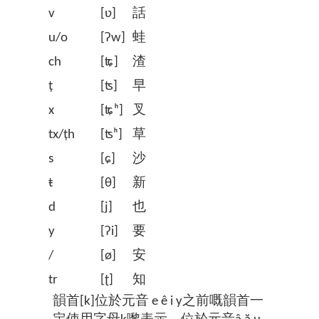
v
[ʋ]
話
u/o
[ʔw]
蛙
ch
[ʨ]
渣
ț
[ʦ]
早
x
[ʨʰ]
叉
tx/țh
[ʦʰ]
草
s
[ɕ]
沙
ŧ
[θ]
新
d
[j]
也
y
[ʔi]
要
/
[ø]
安
tr
[ʈ]
知
韻首[k]位於元音 e ê i y之前嘅韻首一