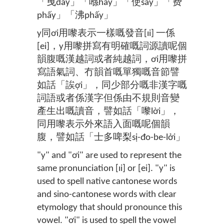
「曳dây」「喺hẩy」「使sẩy」「费
phấy」「沸phấy」
y同ơi用嚟表示一樣嘅發音[ɪi] 一係
[ei]，y用嚟拼寫有明確嘅詞源讀呢個
韻腹嘅漢越詞或者純越詞，ơi用嚟拼
寫語氣詞、冇韻首嘅單獨嘅音節譬
如話「誒ợi」，同少部分嘅非漢字嘅
詞語或者係漢字但係由不規則音變
產生出嘅讀音，譬如話「嚟lời」，
同用嚟表示外來語入面嘅呢個韻
腹，譬如話「士多啤梨sị-đo-be-lởi」
"y" and "ơi" are used to represent the
same pronunciation [ɪi] or [ei]. "y" is
used to spell native cantonese words
and sino-cantonese words with clear
etymology that should pronounce this
vowel. "ơi" is used to spell the vowel