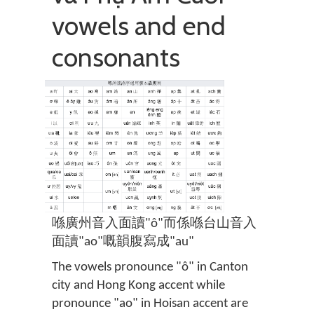
vowels and end
consonants
喺廣州音入面讀"ô"而係喺台山音入
面讀"ao"嘅韻腹寫成"au"
The vowels pronounce "ô" in Canton
city and Hong Kong accent while
pronounce "ao" in Hoisan accent are