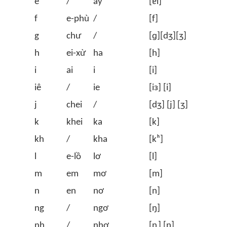
ê
/
ây
[ɐi]
f
e-phù
/
[f]
g
chư
/
[ɡ][dʒ][ʒ]
h
ei-xừ
ha
[h]
i
ai
i
[i]
iê
/
ie
[iɜ] [i]
j
chei
/
[dʒ] [j] [ʒ]
k
khei
ka
[k]
kh
/
kha
[kʰ]
l
e-lồ
lơ
[l]
m
em
mơ
[m]
n
en
nơ
[n]
ng
/
ngơ
[ŋ]
nh
/
nhơ
[ȵ] [ŋ]