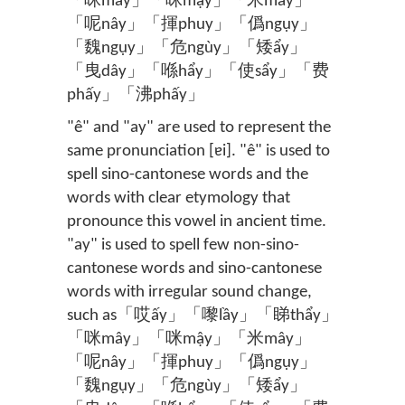
「咪mây」「咪mậy」「米mây」
「呢nây」「揮phuy」「僞ngụy」
「魏ngụy」「危ngùy」「矮ẩy」
「曳dây」「喺hẩy」「使sẩy」「费
phấy」「沸phấy」
"ê" and "ay" are used to represent the
same pronunciation [ɐi]. "ê" is used to
spell sino-cantonese words and the
words with clear etymology that
pronounce this vowel in ancient time.
"ay" is used to spell few non-sino-
cantonese words and sino-cantonese
words with irregular sound change,
such as「哎ấy」「嚟lầy」「睇thẩy」
「咪mây」「咪mậy」「米mây」
「呢nây」「揮phuy」「僞ngụy」
「魏ngụy」「危ngùy」「矮ẩy」