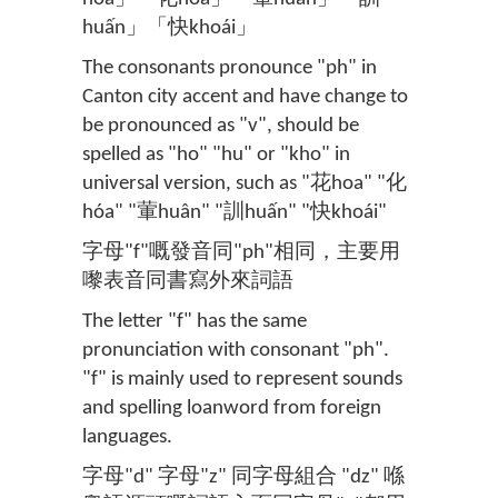
huấn」「快khoái」
The consonants pronounce "ph" in
Canton city accent and have change to
be pronounced as "v", should be
spelled as "ho" "hu" or "kho" in
universal version, such as "花hoa" "化
hóa" "葷huân" "訓huấn" "快khoái"
字母"f"嘅發音同"ph"相同，主要用
嚟表音同書寫外來詞語
The letter "f" has the same
pronunciation with consonant "ph".
"f" is mainly used to represent sounds
and spelling loanword from foreign
languages.
字母"d" 字母"z" 同字母組合 "dz" 喺