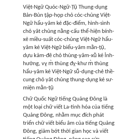
Việt-Ngữ Quóc-Ngữ-Țụ̆ Thung-dụng
Bản-Bủn țập-họp chỏ cóc-chủng Việt-
Ngữ hẩu-yâm ké đặc-điểm, hình-sình
chỏ yât chủng nằng-cấu thể-hiện bính-
xẻ miều-suất cóc-chủng Việt-Ngữ hẩu-
yâm ké Việt-Ngữ biểu-yâm mằn-țụ̆,
dựu kảm-đê chỏ thùng-yâm-xŭ̀ ké Ỉnh-
hưởng, vỵ m̀ thùng đỵ-khư m̀ thùng
hẩu-yâm ké Việt-Ngữ sŭ̉-dụng-chẻ thề-
cung chỏ yât chủng thung-dụng ké sư-
miện mằn-țụ̆
Chữ Quốc Ngữ tiếng Quảng Đông là
một loại chữ viết La-tinh hóa của tiếng
Quảng Đông, nhằm mục đích phát
triển chữ viết biểu âm của tiếng Quảng
Đông, giảm bớt thời gian học và viết