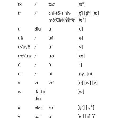
tx
/
txơ
[ʦʰ]
tr
/
chi-tổ-sinh-
[ʧ] [ʧʰ] [ʨ]
mỗ知組聲母
[ʨʰ]
u
diu
u
[u]
uâ
/
uâ
[ɵ]
ư/uyê
/
ư
[y]
ươ/ưa
/
ươ
[œ]
ŭ
/
ŭ
[ɿ]
ui
/
ui
[ɵy] [ui]
v
vi
vơ
[ʋ] [w] [v]
w
đa-bi-
[w]
diu
x
ek-sì
xơ
[ʧʰ] [ʨʰ]
y
oai
ơi
[ei] [ɪi] [i]