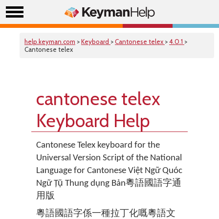
help.keyman.com
>
Keyboard
>
Cantonese telex
>
4.0.1
>
Cantonese telex
cantonese telex
Keyboard Help
Cantonese Telex keyboard for the
Universal Version Script of the National
Language for Cantonese Việt Ngữ Quóc
Ngữ Țụ̆ Thung dụng Bản粵語國語字通
用版
粵語國語字係一種拉丁化嘅粵語文