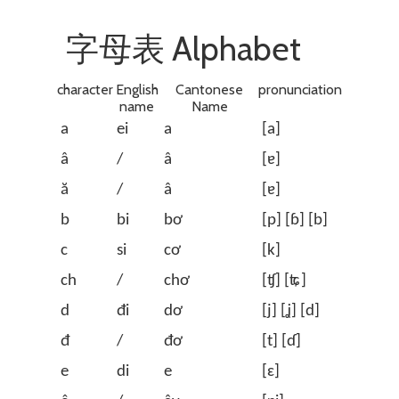
字母表 Alphabet
character
English
Cantonese
pronunciation
name
Name
a
ei
a
[a]
â
/
â
[ɐ]
ă
/
â
[ɐ]
b
bi
bơ
[p] [ɓ] [b]
c
si
cơ
[k]
ch
/
chơ
[ʧ] [ʨ]
d
đi
dơ
[j] [ʝ] [d]
đ
/
đơ
[t] [ɗ]
e
di
e
[ɛ]