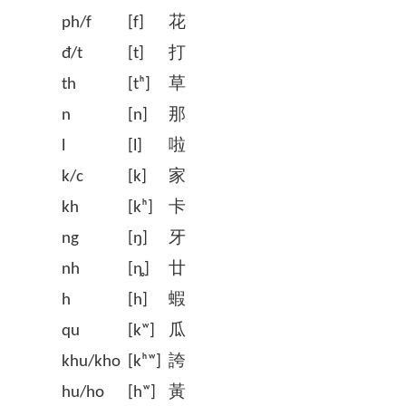
ph/f
[f]
花
đ/t
[t]
打
th
[tʰ]
草
n
[n]
那
l
[l]
啦
k/c
[k]
家
kh
[kʰ]
卡
ng
[ŋ]
牙
nh
[ȵ]
廿
h
[h]
蝦
qu
[kʷ]
瓜
khu/kho
[kʰʷ]
誇
hu/ho
[hʷ]
黃