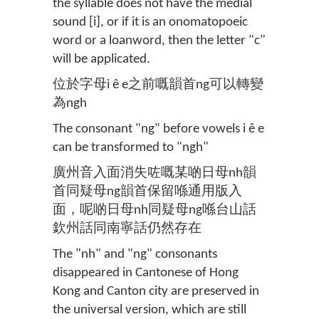
the syllable does not have the medial
sound [i], or if it is an onomatopoeic
word or a loanword, then the letter "c"
will be applicated.
位於字母i ê e之前嘅韻首ng可以轉變
為ngh
The consonant "ng" before vowels i ê e
can be transformed to "ngh"
廣州音入面消失咗嘅某啲日母nh韻
首同疑母ng韻首保留喺通用版入
面，呢啲日母nh同疑母ng喺台山話
欽州話同南寧話仍然存在
The "nh" and "ng" consonants
disappeared in Cantonese of Hong
Kong and Canton city are preserved in
the universal version, which are still