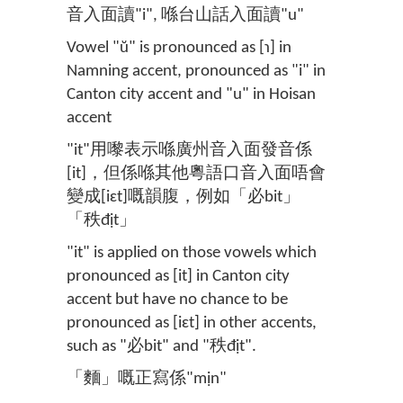
音入面讀"i", 喺台山話入面讀"u"
Vowel "ŭ" is pronounced as [ɿ] in
Namning accent, pronounced as "i" in
Canton city accent and "u" in Hoisan
accent
"it"用嚟表示喺廣州音入面發音係
[it]，但係喺其他粵語口音入面唔會
變成[iɛt]嘅韻腹，例如「必bit」
「秩địt」
"it" is applied on those vowels which
pronounced as [it] in Canton city
accent but have no chance to be
pronounced as [iɛt] in other accents,
such as "必bit" and "秩địt".
「麵」嘅正寫係"mịn"