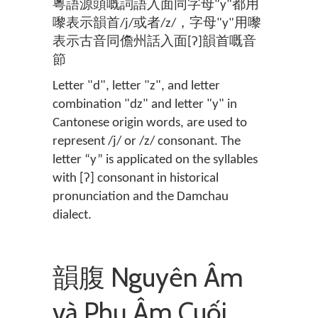
粵語源頭嘅詞語入面同字母"y"都用
嚟表示韻首/j/或者/z/，字母"y"用嚟
表示古音同儋州話入面[ʔ]韻首嘅音
節
Letter "d", letter "z", and letter
combination "dz" and letter "y" in
Cantonese origin words, are used to
represent /j/ or /z/ consonant. The
letter “y” is applicated on the syllables
with [ʔ] consonant in historical
pronunciation and the Damchau
dialect.
韻腹 Nguyên Âm
và Phụ Âm Cuối