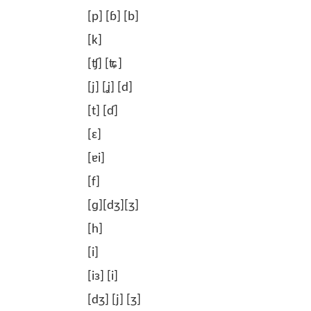
[p] [ɓ] [b]
[k]
[ʧ] [ʨ]
[j] [ʝ] [d]
[t] [ɗ]
[ɛ]
[ɐi]
[f]
[ɡ][dʒ][ʒ]
[h]
[i]
[iɜ] [i]
[dʒ] [j] [ʒ]