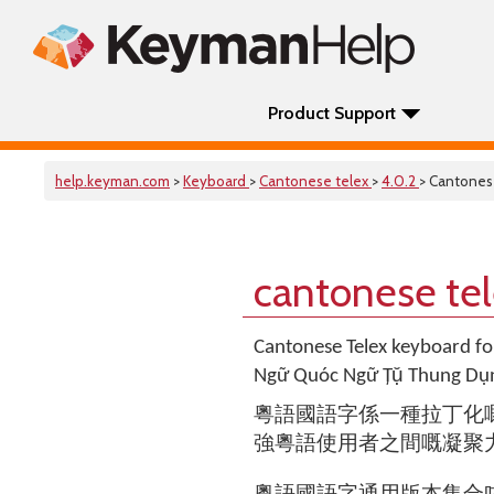
Product Support
help.keyman.com
>
Keyboard
>
Cantonese telex
>
4.0.2
> Cantones
cantonese te
Cantonese Telex keyboard for
Ngữ Quóc Ngữ Țụ̆ Thu
粵語國語字係一種拉丁化
強粵語使用者之間嘅凝聚