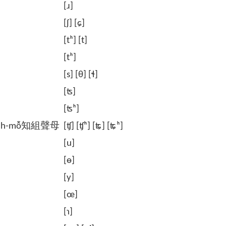
[ɹ]
[ʃ] [ɕ]
[tʰ] [t]
[tʰ]
[s] [θ] [ɬ]
[ʦ]
[ʦʰ]
-sinh-mỗ知組聲母
[ʧ] [ʧʰ] [ʨ] [ʨʰ]
[u]
[ɵ]
[y]
[œ]
[ɿ]