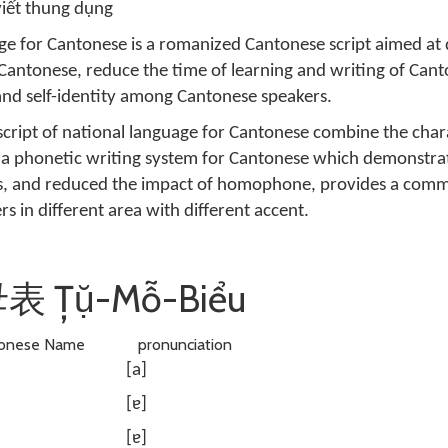
iết thung dụng
age for Cantonese is a romanized Cantonese script aimed at
Cantonese, reduce the time of learning and writing of Cant
and self-identity among Cantonese speakers.
 script of national language for Cantonese combine the char
 a phonetic writing system for Cantonese which demonstra
ts, and reduced the impact of homophone, provides a com
s in different area with different accent.
表 Țụ̆-Mỗ-Biểu
onese Name
pronunciation
[a]
[ɐ]
[ɐ]