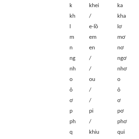
k
khei
ka
kh
/
kha
l
e-lồ
lơ
m
em
mơ
n
en
nơ
ng
/
ngơ
nh
/
nhơ
o
ou
o
ô
/
ô
ơ
/
ơ
p
pi
pơ
ph
/
phơ
q
khiu
qui