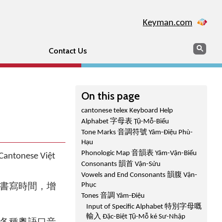
Keyman.com
Search
Sear
Contact Us
On this page
cantonese telex Keyboard Help
Alphabet 字母表 Țụ̆-Mỗ-Biểu
Tone Marks 音調符號 Yâm-Điệu Phù-
Hạu
Phonologic Map 音韻表 Yâm-Vận-Biểu
 Cantonese Việt
Consonants 韻首 Vận-Sửu
Vowels and End Consonants 韻腹 Vận-
Phục
書寫時間，增
Tones 音調 Yâm-Điệu
Input of Specific Alphabet 特別字母嘅
輸入 Đặc-Biệt Țụ̆-Mỗ ké Sư-Nhập