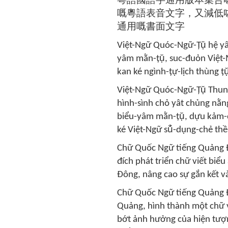
粵語國語字通用版本集合
嘅粵語表音文字，又減低
通用嘅書面文字
Việt-Ngữ Quóc-Ngữ-Țụ̆ hệ yât
yâm mằn-țụ̆, suc-đuỏn Việt-
kan ké ngình-țự-lịch thùng ț
Việt-Ngữ Quóc-Ngữ-Țụ̆ Thun
hình-sình chỏ yât chủng nằn
biểu-yâm mằn-țụ̆, dựu kảm-
ké Việt-Ngữ sŭ̉-dụng-chẻ th
Chữ Quốc Ngữ tiếng Quảng Đ
đích phát triển chữ viết biể
Đông, nâng cao sự gắn kết v
Chữ Quốc Ngữ tiếng Quảng Đô
Quảng, hình thành một chữ vi
bớt ảnh hưởng của hiện tượ