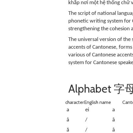
khắp nơi một hệ thống chữ v
The script of national langu
phonetic writing system for 
strengthening the cohesion 
The universal version of the
accents of Cantonese, forms
various of Cantonese accen
system for Cantonese speaker
Alphabet 字母
character
English name
Cant
a
ei
a
â
/
â
ă
/
â