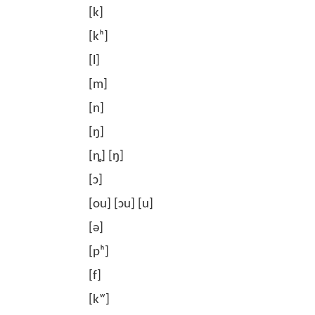
[k]
[kʰ]
[l]
[m]
[n]
[ŋ]
[ȵ] [ŋ]
[ɔ]
[ou] [ɔu] [u]
[ə]
[pʰ]
[f]
[kʷ]