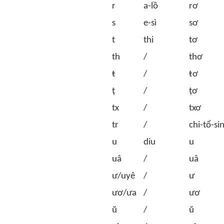
r
a-lồ
rơ
s
e-sì
sơ
t
thi
tơ
th
/
thơ
ŧ
/
ŧơ
ț
/
țơ
tx
/
txơ
tr
/
chi-tổ
u
diu
u
uâ
/
uâ
ư/uyê
/
ư
ươ/ưa
/
ươ
ŭ
/
ŭ