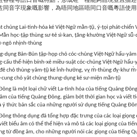
咗各種粵語口音嘅特點，形成咗一種能夠體現並且描述
咗同音字現象嘅影響，為唔同地區唔同口音嘅粵語使用
 chủng Lai-tinh-hóa ké Việt-Ngữ mằn-țụ̆, ý-țọi phát-chiển 
Mằn học-țập thùng sư-ŧẻ sì-kan, țăng-khường Việt-Ngữ sŭ̉-
ụ̆-ngõ nhịnh-thùng
g-dụng Bản-Bủn țập-họp chỏ cóc-chủng Việt-Ngữ hẩu-yâm 
g-cấu thể-hiện bính-xẻ miều-suật cóc-chủng Việt-Ngữ hẩu-
đê chỏ thùng-yâm-țụ̆ ké Ỉnh-hưởng, vỵ m̀-thùng đỵ-khư m
ề-cung chỏ yât chủng thung-dụng ké sư-miện mằn-țụ̆
ông là một loại chữ viết La-tinh hóa của tiếng Quảng Đô
u âm của tiếng Quảng Đông, giảm bớt thời gian học và viết 
à ý thức bản sắc của những người sử dụng tiếng Quảng Đô
ng thông dụng đã tổng hợp đặc trưng của các loại giọng 
ết biểu âm có thể thể hiện và mô tả các loại giọng của ti
ng từ đồng âm, cho những người nói các giọng của tiếng 