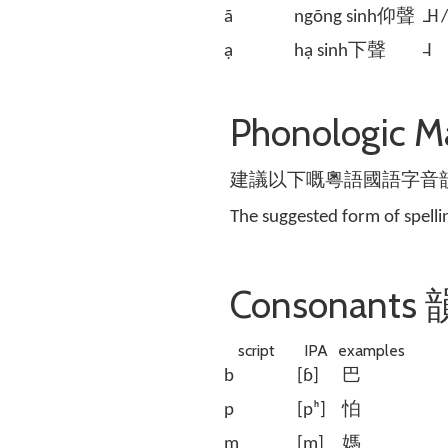
ã
ngõng sinh仰聲
˩˧ /
ạ
hạ sinh下聲
˨
Phonologic 
建議以下嘅粵語國語字音
The suggested form of spell
Consonants 
script
IPA
examples
b
[ɓ]
巴
p
[pʰ]
怕
m
[m]
媽