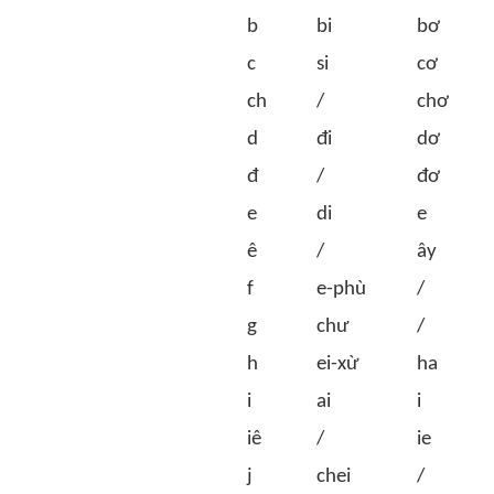
b
bi
bơ
c
si
cơ
ch
/
chơ
d
đi
dơ
đ
/
đơ
e
di
e
ê
/
ây
f
e-phù
/
g
chư
/
h
ei-xừ
ha
i
ai
i
iê
/
ie
j
chei
/