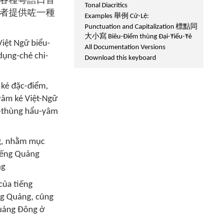
各種粵語口音
Tonal Diacritics
者提供咗一種
Examples 舉例 Cử-Lệ:
Punctuation and Capitalization 標點同
大小寫 Biêu-Điểm thùng Đại-Ŧiểu-Ŧẻ
Việt Ngữ biểu-
All Documentation Versions
dụng-chẻ chi-
Download this keyboard
ké đặc-điểm,
yâm ké Việt-Ngữ
̀-thùng hẩu-yâm
ng, nhằm mục
tiếng Quảng
ng
của tiếng
ếng Quảng, cũng
Quảng Đông ở