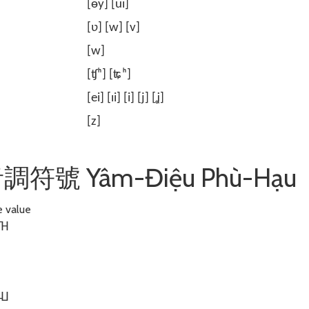
[ɵy] [ui]
[ʋ] [w] [v]
[w]
[ʧʰ] [ʨʰ]
[ei] [ɪi] [i] [j] [ʝ]
[z]
 音調符號 Yâm-Điệu Phù-Hạu
e value
˥˧
˨˩