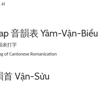
 ˨˧
Map 音韻表 Yâm-Vận-Biểu
韻表打字
ing of Cantonese Romanization
韻首 Vận-Sửu