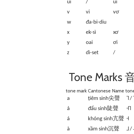
ui
/
ui
v
vi
vơ
w
đa-bi-diu
x
ek-sì
xơ
y
oai
ơi
z
dì-set
/
Tone Marks
tone mark
Cantonese Name
ton
a
țiêm sinh尖聲
˥ / 
ả
đẩu sinh陡聲
˧˥
á
khóng sinh亢聲
˧
à
xầm sinh沉聲
˩ / 