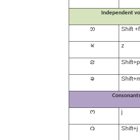
Independent v
𑄃
Shift +f
𑄄
z
𑄅
Shift+
𑄆
Shift+
Consonant
𑄇
j
𑄈
Shift+j