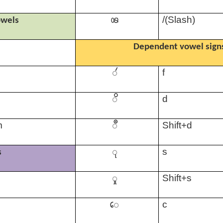
𑅄
/(Slash)
owels
Dependent vowel sign
𑄧
f
𑄨
p
d
𑄩
m
Shift+d
𑄪
s
s
𑄫
Shift+s
𑄬
c