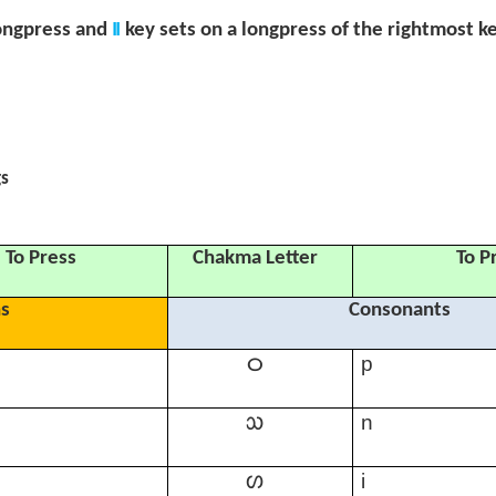
𑅂
ongpress and
key sets on a longpress of the rightmost k
gs
To Press
Chakma Letter
To P
ns
Consonants
𑄤
7
p
𑄥
q
n
𑄦
i