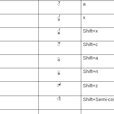
𑄭
a
𑄮
o
x
𑄯
Shift+x
𑄰
Shift+c
𑄱
Shift+a
𑄲
Shift+n
u
Shift+z
Shift+Semi-co