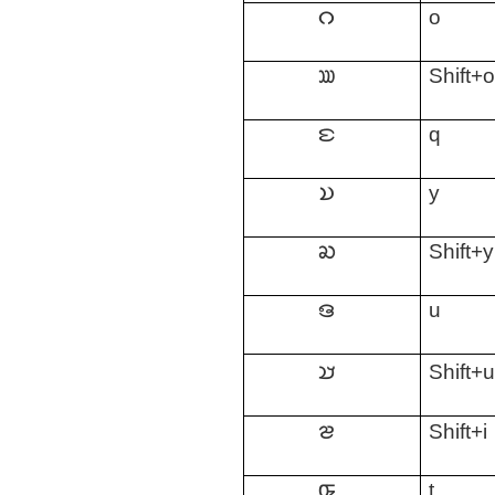
𑄉
o
𑄊
Shift+
𑄋
q
𑄌
y
𑄍
Shift+y
𑄎
u
𑄏
Shift+
𑄐
Shift+i
𑄑
t