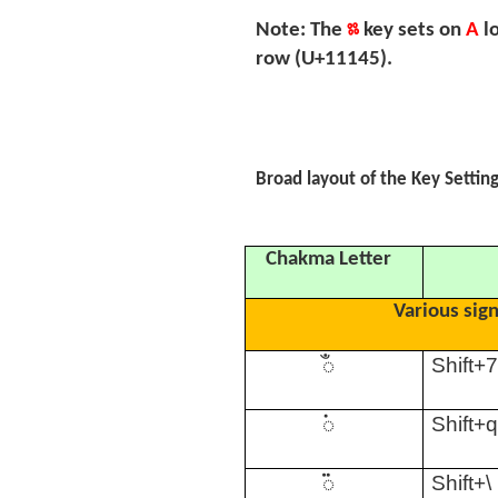
𑅀
Note: The
key sets on
A
l
row (U+11145).
Broad layout of the Key Settin
Chakma Letter
Various sig
𑄀
Shift+
𑄁
Shift+
𑄂
Shift+\