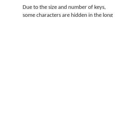
Due to the size and number of keys,
some characters are hidden in the long
press. Press and hold on the key with a
little dot on the top right to reveal
them.
Default
‏
‏
‏
‏
‏
‏
‏
‏
‏
‏
‏
‏
‏
‏
‏
‏
‏
‏
‏
‏
‏
‏
‏
‏