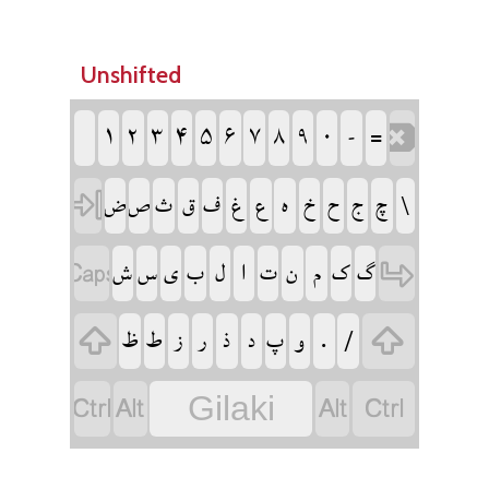
Unshifted
‏
‏
‏
‏
‏
‏
‏
‏
‏
‏
‏
‏
‏
‏
‏
‏
‏
‏
‏
‏
‏
‏
‏
‏
‏
‏
‏
‏
‏
‏
‏
‏
‏
‏
‏
‏
‏
‏
‏
‏
‏
‏
‏
‏
‏
‏
‏
‏
‏
‏
‏
‏
‏
‏
‏
‏
‏
Gilaki