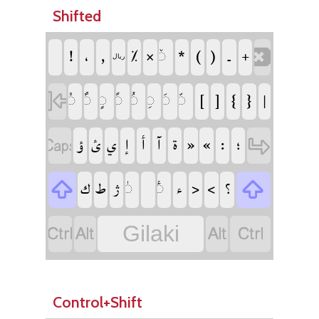
Shifted
‏
‏
‏
‏
‏
‏
‏
‏
‏
‏
‏
‏
‏ریال
‏
‏
‏
‏
‏
‏
‏
‏
‏
‏
‏
‏
‏
‏
‏
‏
‏
‏
‏
‏
‏
‏
‏
‏
‏
‏
‏
‏
‏
‏
‏
‏
‏
Gilaki
Control+Shift