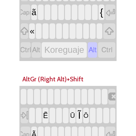


{
ã


«




Koreguaje
AltGr (Right Alt)+Shift


Ĩ
Ẽ
Ũ
Õ


Ã