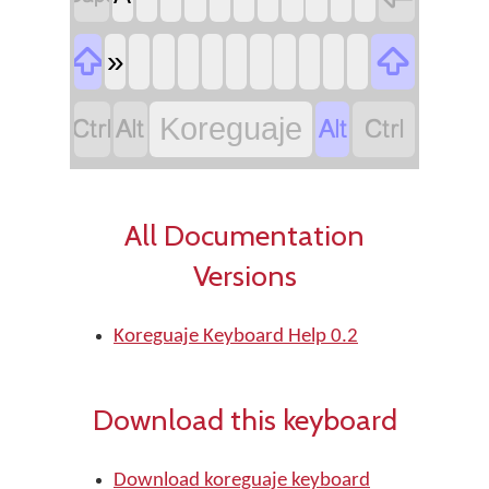


»




Koreguaje
All Documentation
Versions
Koreguaje Keyboard Help 0.2
Download this keyboard
Download koreguaje keyboard