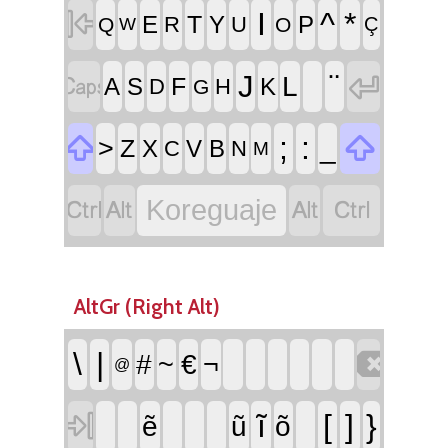

I
^
*
T
E
Y
P
R
U
Q
O
Ç
W


¨
J
L
F
A
S
K
D
H
G


;
:
>
_
Z
X
V
B
C
N
M




Koreguaje
AltGr (Right Alt)

\
|
#
~
€
¬
@

ĩ
[
]
}
ẽ
ũ
õ