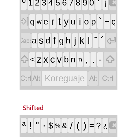

º
'
¡
1
2
3
4
5
6
7
8
9
0

r
t
i
`
y
q
e
u
o
p
+
ç
w


f
j
l
˜
´
s
k
a
d
g
h


,
.
-
z
x
c
v
<
b
n
m




Koreguaje
Shifted

ª
!
"
·
/
(
)
$
=
?
¿
&
%