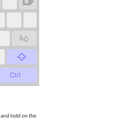
‏
‏
‏
‏
‏
‏
‏
‏
 and hold on the