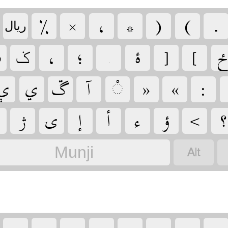
‏
‏
‏
‏
‏
‏
‏
‏ریال
‏
‏
‏
‏
‏
‏
‏ݢ

‏
‏
‏
‏
‏
‏
‏
‏
‏
‏
‏
‏
‏
‏
‏
‏
‏
Munji