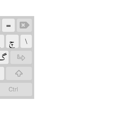
‏
‏
‏
‏

‏
‏
‏
‏