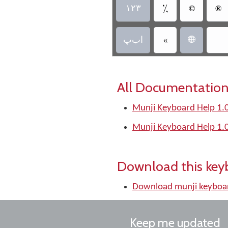
‏
‏
‏
‏
‏اب‌پ
‏
All Documentation
Munji Keyboard Help 1.
Munji Keyboard Help 1.
Download this key
Download munji keyboa
Keep me updated