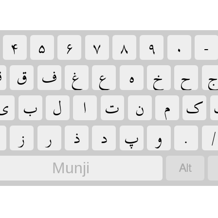
‏
‏
‏
‏
‏
‏
‏
‏
‏
‏
‏
‏
‏
‏
‏
‏

‏
‏
‏
‏
‏
‏
‏
‏
‏
‏
‏
‏
‏
‏
‏
‏

‏
Munji