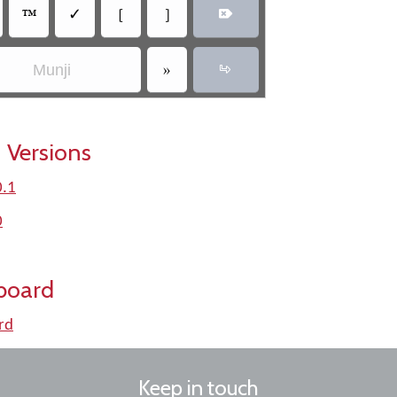
‏
‏
‏✓
‏
‏
‏
Munji
‏
 Versions
0.1
0
board
rd
Keep in touch