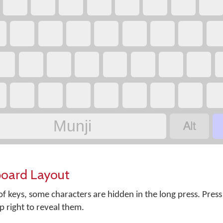
‏
‏
‏
‏
‏
‏
‏
‏
‏
‏
‏
‏
‏
‏
‏
‏
‏
‏
‏
‏
‏
‏
‏
‏
‏
‏
‏
‏
‏
‏
‏
‏
‏
Munji
board Layout
f keys, some characters are hidden in the long press. Press
op right to reveal them.