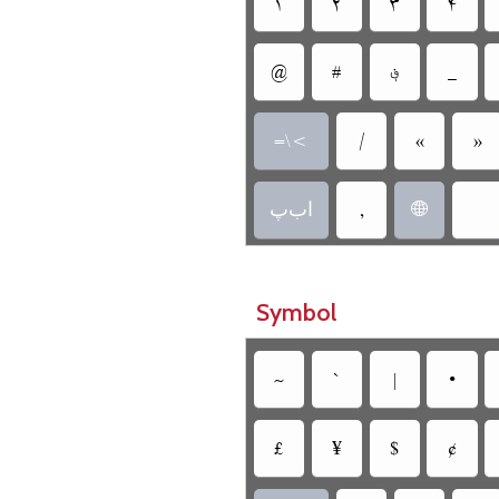
‏
‏
‏
‏
‏
‏؋
‏
‏
‏
‏
‏
‏=\<
‏
‏اب‌پ
‏
Symbol
‏‏•
‏
‏
‏
‏
‏
‏¥
‏