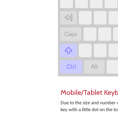
‏
‏
‏
‏
‏
‏
‏
‏
‏
‏
‏
‏
‏
‏
‏
Mobile/Tablet Key
Due to the size and number o
key with a little dot on the t