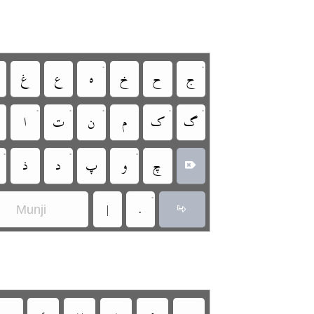
•
•
‏
‏
‏
‏
‏
‏
•
•
•
•
•
‏
‏
‏
‏
‏
‏
•
•
•
‏
‏
‏
‏
‏
‏
•
‏
‏
Munji
‏