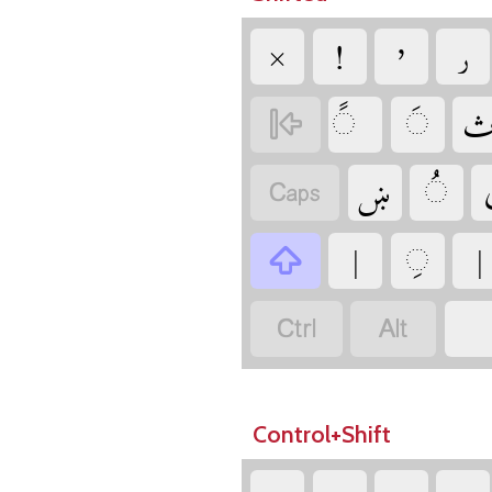
‏
‏
‏
‏
‏
‏
‏
‏
‏
‏
‏
‏
‏
‏
‏
‏
Control+Shift