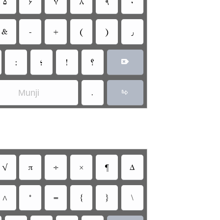
‏
‏
‏
‏
‏
‏
‏
‏
‏
‏
‏
‏
‏
‏
‏
‏
‏
‏
Munji
‏
‏
‏
‏
‏
‏
‏
‏
‏
‏
‏
‏
‏