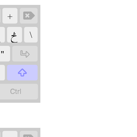
‏
‏
‏
‏

‏
‏
‏
‏