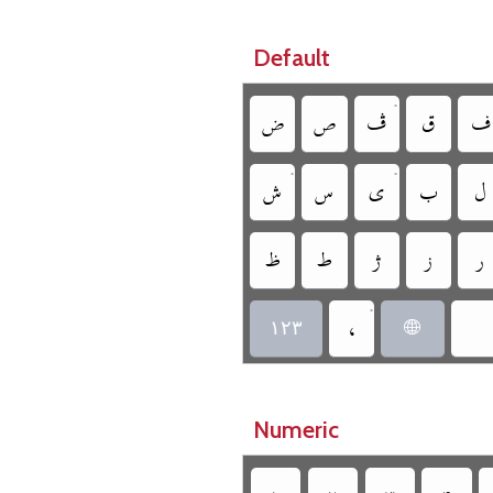
Default
•
‏
‏
‏
‏
‏
•
•
‏
‏
‏
‏
‏
‏
‏
‏
‏
‏
•
‏
‏
Numeric