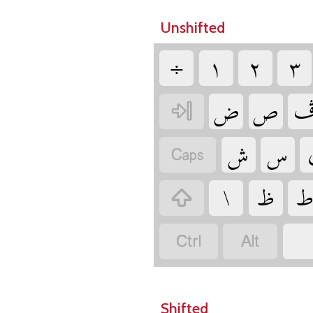
Unshifted
‏
‏
‏
‏
‏
‏
‏
‏
‏
‏
‏
‏
‏
‏
‏
‏
‏
Shifted