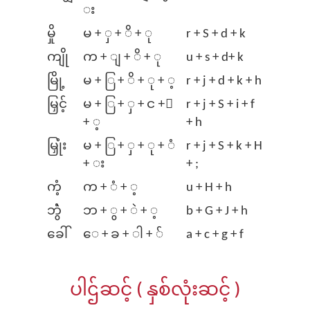
း
မှို
မ + ှ + ိ + ု
r + S + d + k
ကျို
က + ျ + ိ + ု
u + s + d+ k
မြို့
မ + ြ + ိ + ု + ့
r + j + d + k + h
မြှင့်
မ + ြ + ှ + င +်
r + j + S + i + f
+ ့
+ h
မြှုံး
မ + ြ + ှ + ု + ံ
r + j + S + k + H
+ း
+ ;
ကံ့
က + ံ + ့
u + H + h
ဘွဲံ
ဘ + ွ + ဲ + ့
b + G + J + h
ခေါ်
⁠ေ + ခ + ါ + ်
a + c + g + f
ပါဌ်ဆင့် ( နှစ်လုံးဆင့် )