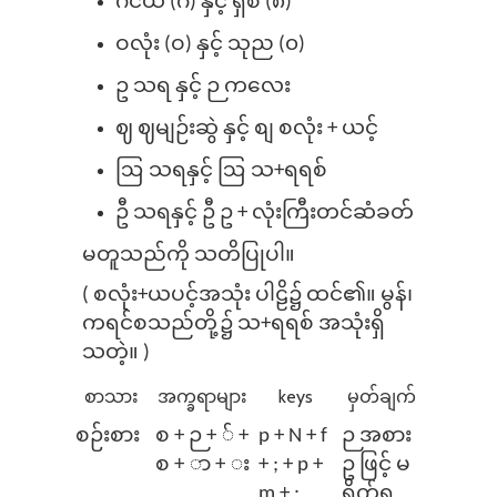
ဂငယ် (ဂ) နှင့် ရှစ် (၈)
ဝလုံး (ဝ) နှင့် သုည (၀)
ဥ သရ နှင့် ဉ ကလေး
ဈ ဈမျဉ်းဆွဲ နှင့် စျ စလုံး + ယင့်
ဩ သရနှင့် ဩ သ+ရရစ်
ဦ သရနှင့် ဦ ဥ + လုံးကြီးတင်ဆံခတ်
မတူသည်ကို သတိပြုပါ။
( စလုံး+ယပင့်အသုံး ပါဠိ၌ ထင်၏။ မွန်၊
ကရင်စသည်တို့၌ သ+ရရစ် အသုံးရှိ
သတဲ့။ )
စာသား
အက္ခရာများ
keys
မှတ်ချက်
စဉ်းစား
စ + ဉ + ် +
p + N + f
ဉ အစား
စ + ာ + း
+ ; + p +
ဥ ဖြင့် မ
m + ;
ရိုက်ရ