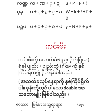
ကဏ္ဍ
က + ဏ + ္ + ဍ
u + P + F + !
ဝုဍ္ဎ
ဝ + ု + ဍ + ္ + ဎ
W + k + ! + F +
B
ပဉ္စမ
ပ + ဉ + ္ + စ + မ
y + N + F + p + r
ကင်းစီး
ကင်းစီးကို အောက်ခံဗျည်း ရိုက်ပြီးမှ (
ရံခါ ဗျည်း + ဗျည်းတွဲ ) f key ကို နှစ်
ကြိမ်ရိုက်၍ ရိုက်နိုင်ပါသည်။
( အသတ်ခလုပ်နေရာကို နှစ်ကြိမ်ရိုက်
ပါ။ ဖုန်းတို့တွင် ပါ⁠သော double tap
သဘောမျိုး ဖြစ်ပါသည်။ )
စာသား
မြန်မာအက္ခရာများ
keys