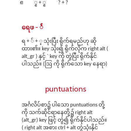
ၕ
ၙ + ၙ
? + ?
ရေဖ - ရ်္
ရ + ် + ္ သုံးပြီး ရိုက်ရမည်ဟု ဆို
ထား၏။ key သုံး၍ ရိုက်လိုက right alt (
alt_gr ) နှင့် ` key ကို တွဲပြီး ရိုက်နိုင်
ပါသည်။ (ဩ ကို ရိုက်သော key နေရာ)
puntuations
အ​​င်္ဂလိပ်စာ၌ ပါသော puntuations တို့
ကို သက်ဆိုင်ရာနေတို့၌ right alt
(alt_gr) key ဖြင့် တွဲ၍ ရိုက်နိုင်ပါသည်။
( right alt အစား ctrl + alt တွဲသုံးနိုင်