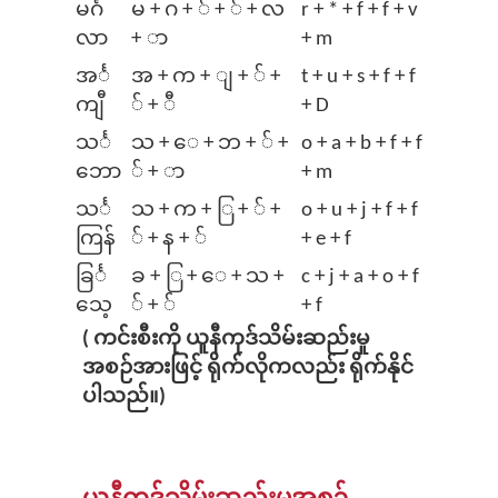
မ​င်္ဂ
မ + ဂ + ် + ် + လ
r + * + f + f + v
လာ
+ ာ
+ m
အ​င်္
အ + က + ျ + ် +
t + u + s + f + f
ကျီ
် + ီ
+ D
သ​င်္
သ + ⁠ေ + ဘ + ် +
o + a + b + f + f
ဘော
် + ာ
+ m
သ​င်္
သ + က + ြ + ် +
o + u + j + f + f
ကြန်
် + န + ်
+ e + f
ခြ​င်္
ခ + ြ + ⁠ေ + သ +
c + j + a + o + f
သေ့
် + ်
+ f
( ကင်းစီးကို ယူနီကုဒ်သိမ်းဆည်းမှု
အစဉ်အားဖြင့် ရိုက်လိုကလည်း ရိုက်နိုင်
ပါသည်။)
ယူနီကုဒ်သိမ်းဆည်းမှုအစဥ်