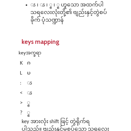
ၖ ၊ ၗ ၊ ၘ ၊ ၙ ဟူသော အထက်ပါ
သ⁠ရလေးလုံးတို့၏ ⁠ဗျည်းနှင့်တွဲစပ်
ခိုက် ပုံသဏ္ဍာန်
keys mapping
key
အက္ခရာ
K
ၐ
L
ၑ
:
ၖ
<
ၗ
>
ၘ
?
ၙ
key အားလုံး shift ဖြင့် တွဲရိုက်ရ
ပါသည်။ ဗျည်းနှင့်မစပ်သော သရလေး