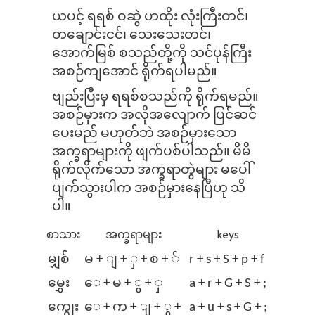
ယပင့် ရရစ် ဝဆွဲ ဟထိုး လုံးကြီးတင်၊
တချောင်းငင်၊ သေးသေးတင်၊
အောက်မြစ် စသည်တို့ကို သင်ပုန်ကြီး
အစဉ်ကျအောင် ရိုက်ရပါမည်။ ⁠
ဗျည်းပြီးမှ ရရစ်စသည်ကို ရိုက်ရမည်။
အစဉ်မှားက အလိုအ⁠လျောက် ပြင်ဆင်
ပေးမည် မဟုတ်ဘဲ အစဉ်မှားသော
အက္ခရာများကို ဖျက်ပစ်ပါသည်။ မိမိ
ရိုက်⁠လိုက်သော အက္ခရာတွဲများ မပေါ်
ပျက်သွားပါက အစဉ်မှားနေပြီဟု သိ
ပါ။
စာသား
အက္ခရာများ
keys
မျှစ်
မ + ျ + ှ + စ + ်
r + s + S + p + f
မွှေး
⁠ေ + မ + ွ + ှ
a + r + G + S + ;
ကျွေး
⁠ေ + က + ျ + ွ +
a + u + s + G + ;