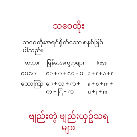
သဝေထိုး
သဝေထိုးအရင်ရိုက်သော စနစ်ဖြစ်
ပါသည်။
စာသား
မြန်မာအက္ခရာများ
keys
မေမေ
⁠ေ + မ + ⁠ေ + မ
a + r + a + r
သောကြာ
⁠ေ + သ + ာ +
a + o + m +
က + ြ + ာ
u + j + m
ဗျည်းတွဲ ဗျည်းယှဥ်သရ
များ