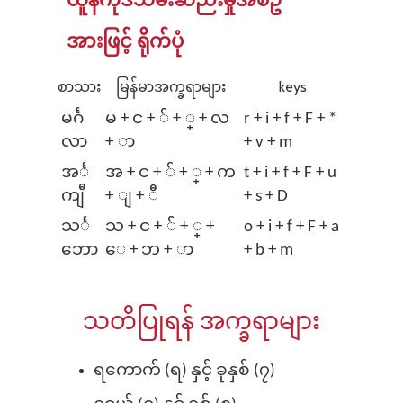
အားဖြင့် ရိုက်ပုံ
စာသား
မြန်မာအက္ခရာများ
keys
မ​င်္ဂ
မ + င + ် + ္ + လ
r + i + f + F + *
လာ
+ ာ
+ v + m
အ​င်္
အ + င + ် + ္ + က
t + i + f + F + u
ကျီ
+ ျ + ီ
+ s + D
သ​င်္
သ + င + ် + ္ +
o + i + f + F + a
ဘော
⁠ေ + ဘ + ာ
+ b + m
သတိပြုရန် အက္ခရာများ
ရကောက် (ရ) နှင့် ခုနှစ် (၇)