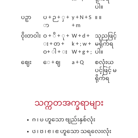
ပါ။
ပဉှာ
ပ + ဉ + ှ +
y + N + S
။ ။
ာ
+ m
ဝိုးတဝါး
ဝ + ိ + ု +
W + d +
သုညဖြင့်
း + တ +
k + ; w +
မရိုက်ရ
ဝ+ ါ + း
W + g + ;
ပါ။
ဈေး
⁠ေ + ဈ
a + Q
စလုံးယ
ပင့်ဖြင့် မ
ရိုက်ရ
သက္ကတအက္ခရာများ
ၐ ၊ ၑ ဟူသော ဗျည်းနှစ်လုံး
ၒ ၊ ၓ ၊ ၔ ၊ ၕ ဟူသော သရလေးလုံး