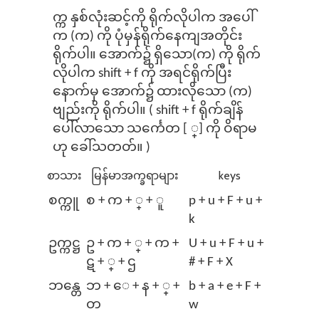
က္က နှစ်လုံးဆင့်ကို ရိုက်လိုပါက အပေါ်
က (က) ကို ပုံမှန်ရိုက်နေကျအတိုင်း
ရိုက်ပါ။ အောက်၌ ရှိသော(က) ကို ရိုက်
လိုပါက shift + f ကို အရင်ရိုက်ပြီး
နောက်မှ အောက်၌ ထားလိုသော (က)
ဗျည်းကို ရိုက်ပါ။ ( shift + f ရိုက်ချိန်
ပေါ်လာသော သ​င်္ကေတ [ ္] ကို ဝိရာမ
ဟု ခေါ်သတတ်။ )
စာသား
မြန်မာအက္ခရာများ
keys
စက္ကူ
စ + က + ္ + ူ
p + u + F + u +
k
ဥက္ကဋ္ဌ
ဥ + က + ္ + က +
U + u + F + u +
ဋ + ္ + ဌ
# + F + X
ဘန္တေ
ဘ + ⁠ေ + န + ္ +
b + a + e + F +
တ
w