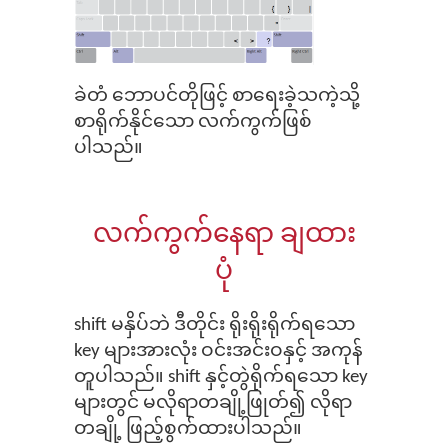
ခဲတံ ဘောပင်တိုဖြင့် စာရေးခဲ့သကဲ့သို့
စာရိုက်နိုင်သော လက်ကွက်ဖြစ်
ပါသည်။
လက်ကွက်နေရာ ချထား
ပုံ
shift မနှိပ်ဘဲ ဒီတိုင်း ရိုးရိုးရိုက်ရသော
key များအားလုံး ဝင်းအင်းဝနှင့် အကုန်
တူပါသည်။ shift နှင့်တွဲရိုက်⁠ရသော key
များတွင် မလိုရာတချို့ဖြုတ်၍ လိုရာ
တချို့ ဖြ​ည့်စွက်ထားပါသည်။