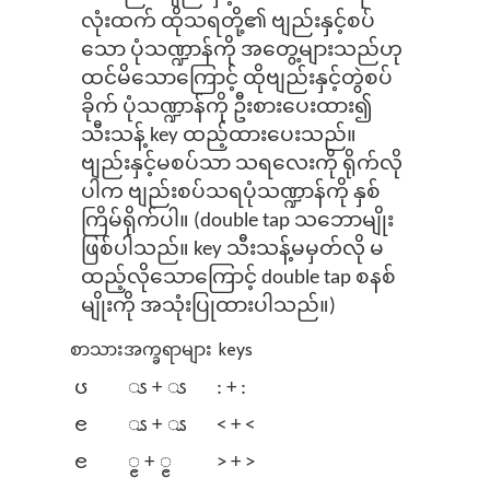
လုံးထက် ထိုသရတို့၏ ဗျည်းနှင့်စပ်
သော ပုံသဏ္ဍာန်ကို အတွေ့များသည်ဟု
ထင်မိသောကြောင့် ထိုဗျည်းနှင့်တွဲစပ်
ခိုက် ပုံသဏ္ဍာန်ကို ဦးစားပေးထား၍
သီးသန့် key ထည့်ထားပေးသည်။
ဗျည်းနှင့်မစပ်သာ သရလေးကို ရိုက်လို
ပါက ဗျည်းစပ်သရပုံသဏ္ဍာန်ကို နှစ်
ကြိမ်ရိုက်ပါ။ (double tap သဘောမျိုး
ဖြစ်ပါသည်။ key သီးသန့်မမှတ်လို မ
ထည့်လိုသောကြောင့် double tap စနစ်
မျိုးကို အသုံးပြုထားပါသည်။)
စာသား
အက္ခရာများ
keys
ၒ
ၖ + ၖ
: + :
ၔ
ၗ + ၗ
< + <
ၔ
ၘ + ၘ
> + >