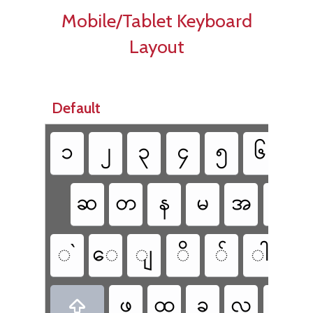
Mobile/Tablet Keyboard
Layout
Default
၁
၂
၃
၄
၅
၆
၇
ဆ
တ
န
မ
အ
ပ
◌`
​ေ
ျ
ိ
်
ါ
့
ဖ
ထ
ခ
လ
ဘ
