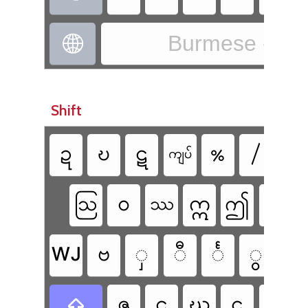
Burmese - Pa

Shift
ဍ
ဎ
ဋ
%
/
ရ
ကျပ်
ဝ
ဣ
၌
ဩ
ဤ
ဿ
ဗ
ှ
ီ
င်္
ွ
ံ
WJ
ဇ
ဌ
ဃ
ဠ
ဦ
