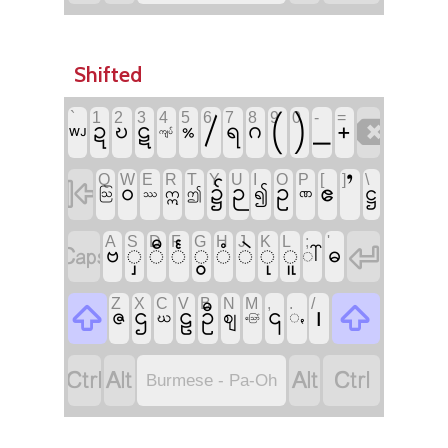
Shifted
/
(
)
`
1
2
3
4
5
6
7
8
9
0
_
-
=
+

ဍ
ဋ
ဂ
ဎ
ရ
%
⁠WJ
ကျပ်
’
Q
W
E
R
T
Y
U
I
O
P
[
]
\

၌
ဉ
ဥ
ဧ
ဝ
ဋ္ဌ
၍
ဣ
ဏ
ဩ
ဤ
ဿ
A
S
D
F
G
H
J
K
L
;
'

ှ
ီ
င်္
ွ
ံ
ဲ
ု
ူ

ဗ
ဓ
ါ်
၊
Z
X
C
V
B
N
M
,
.
/


ဌ
ဠ
ဦ
၎
ဇ
ဈ
ꩻ
ဃ
ဪ




Burmese - Pa-Oh