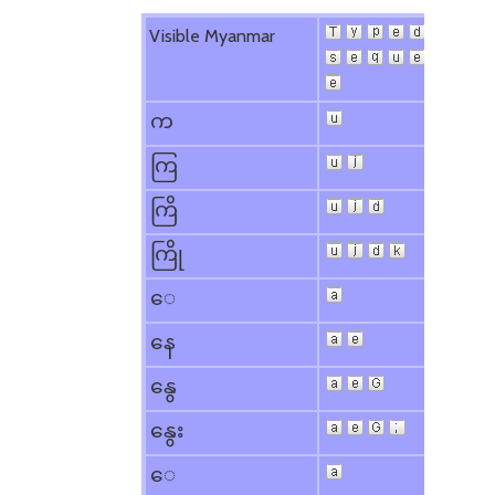
Visible Myanmar
က
ကြ
ကြိ
ကြို
​ေ
နေ
နွေ
နွေး
​ေ