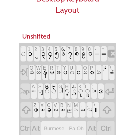
Layout
Unshifted
-
`
1
2
3
4
5
6
7
8
9
0
-
=
=
◌

၁
၃
၄
၇
၈
၀
၂
၅
၆
၉
‘
Q
W
E
R
T
Y
U
I
O
P
[
]
\
န

င
မ
ပ
စ
ဆ
တ
အ
က
သ
ဟ
၏
A
S
D
F
G
H
J
K
L
;
'

ိ
်
့
ု
ူ

ဒ
ြ
ျ
ါ
း
​ေ
။
Z
X
C
V
B
N
M
,
.
/


ဖ
ခ
ႏ
ထ
လ
ဘ
ည
ာ
ယ




Burmese - Pa-Oh