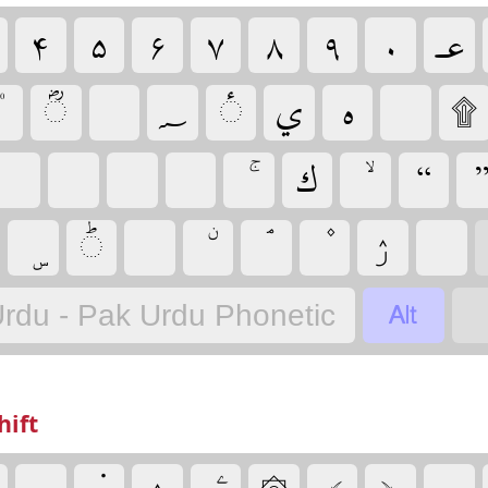
‏
‏
‏
‏
‏
‏
‏
‏
‏۩
‏
‏
‏
‏
‏
‏
‏
‏
‏
‏
‏
‏
‏
‏
‏ۯ
‏
‏
‏
rdu - Pak Urdu Phonetic
hift