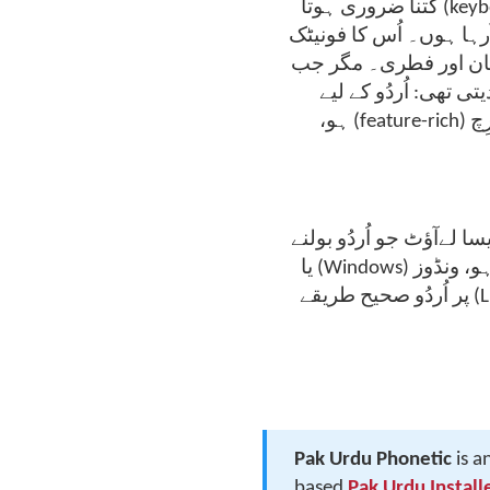
بانٹتے ہیں – تو آپ جانتے ہوں گے کہ ایک اچھا کی بورڈ لے آؤٹ (keyboard layout) کتنا ضروری ہوتا
ہے۔ میں برسوں سے ونڈوز (Windows) نیٹک
لے آؤٹ (phonetic layout)  جب
بھی لینکس (Linux) ے لیے
کوئی ایسا لے آؤٹ ہی نہیں تھا جو مکمل (polished)، خوبصورت اور فیچر رِچ (feature-rich) ہو،
یہ پراجیکٹ پاک اُردو انسٹالر کا ایک خالص، محبت بھرا پورٹ (port) ُو بولنے
والوں کو ہر پلیٹ فارم پر اپنائیت کا احساس دے، چاہے وہ لینکس (Linux) ہو، ونڈوز (Windows) یا
میک اوایس (macOS)۔ اگر آپ بھی کبھی سوچتے رہے ہیں کہ لینکس (Linux) پر اُردُو صحیح طریقے
Pak Urdu Phonetic
is a
based
Pak Urdu Install