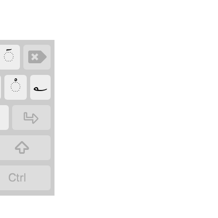
‏
‏
‏
‏
‏
‏
‏