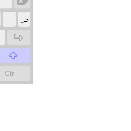
‏
‏
‏
‏
‏
‏
‏