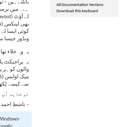
All Documentation Versions
Download this keyboard
ونڈوز جیسا سک
یہ وہ خلاء تھا
سے کیسے لِکھ–
تو شاید آپ ک
ناشط احمد بر
 Windows-
honetic