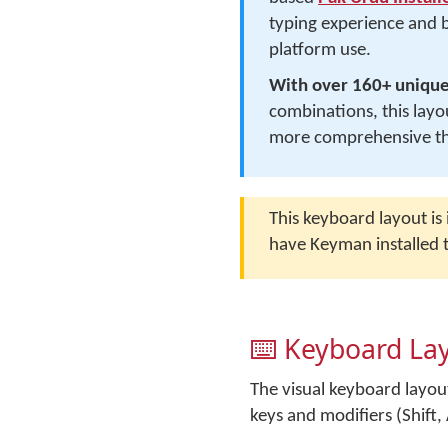
typing experience and b
platform use.
With over 160+ uniqu
combinations, this layo
more comprehensive tha
This keyboard layout is
have Keyman installed t
⌨️ Keyboard La
The visual keyboard layo
keys and modifiers (Shift, A