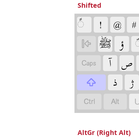
Shifted
‏
‏
‏
‏
‏
‏
‏
‏
‏
‏
‏
‏
‏
‏
‏
U
AltGr (Right Alt)