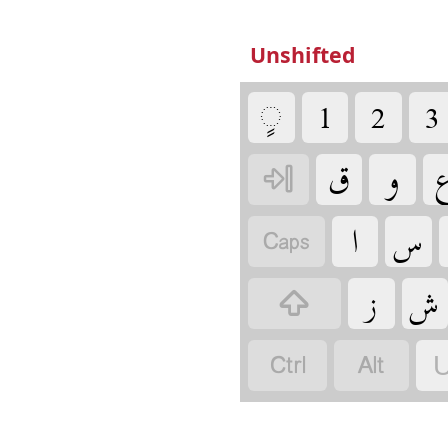
Unshifted
‏
‏
‏
‏
‏
‏
‏
‏
‏
‏
‏
‏
‏
‏
‏
‏
U