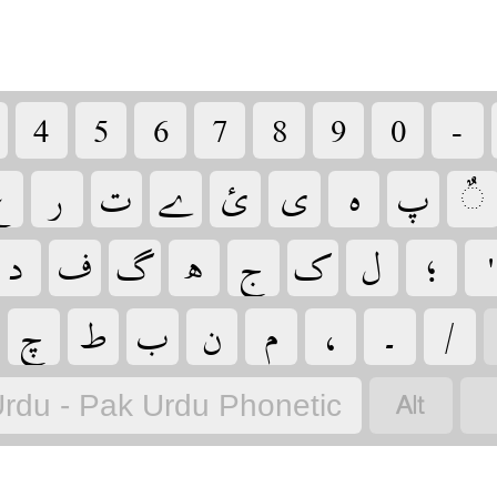
‏
‏
‏
‏
‏
‏
‏
‏
‏
‏
‏
‏
‏
‏
‏
‏

‏
‏
‏
‏
‏
‏
‏
‏
‏
‏
‏
‏
‏
‏
‏
‏
‏
‏
rdu - Pak Urdu Phonetic