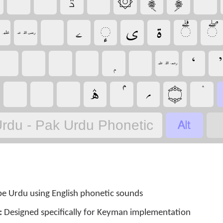
‏
‏
‏
‏۞
‏ۮ
‏
‏
‏
‏
‏
‏
‏
‏
‏علیہ 
‏رضی اللہ عنہ
‏
‏
‏
‏
‏
‏
‏
‏رحمۃ اللہ علیہ
‏
‏
‏
‏
‏
‏
‏
rdu - Pak Urdu Phonetic
e Urdu using English phonetic sounds
:
Designed specifically for Keyman implementation