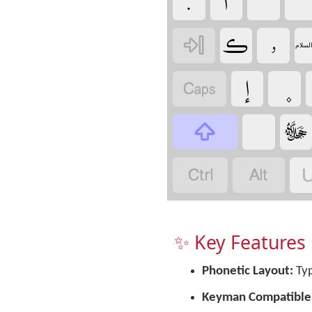
‏
‏
‏
‏
‏
‏
‏
السلام
‏
‏
‏
‏
‏
‏
‏
U
✨ Key Features
Phonetic Layout:
Typ
Keyman Compatible