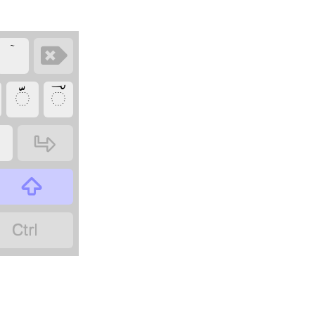
‏ۤ
‏
‏
‏

‏
‏
‏