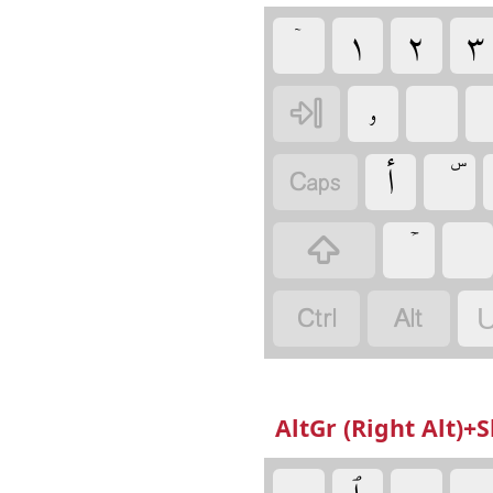
‏
‏
‏
‏ۤ
‏
‏
‏
‏
‏
‏
‏
‏
U
AltGr (Right Alt)+S