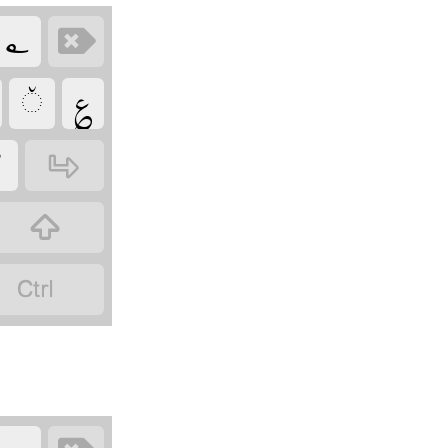
‏
‏
‏
‏

‏
‏
‏