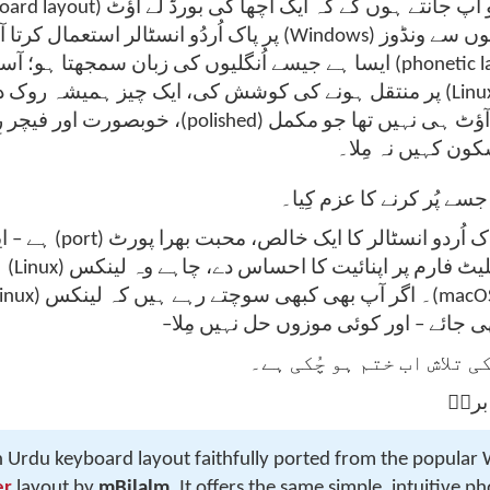
پر پاک اُردُو انسٹالر استعمال کرتا آرہا ہوں۔ اُس کا فو
ایسا ہے جیسے اُنگلیوں کی زبان سمجھتا ہو؛ آسان اور فطری۔ مگر
پر منتقل ہونے کی کوشش کی، ایک چیز ہمیشہ روک دیتی تھی: اُردُو ک
ون کہیں نہ مِلا۔
 جسے پُر کرنے کا عزم کِیا۔
ہے – ایسا لےآؤٹ جو اُرد
ی جائے – اور کوئی موزوں حل نہیں مِلا
ی تلاش اب ختم ہو چُکی ہے۔
– قؔ
n Urdu keyboard layout faithfully ported from the popular
er
layout by
mBilalm
. It offers the same simple, intuitive p