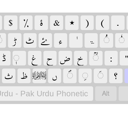
‏
‏
‏
‏
‏
‏
‏
‏
‏
‏
‏ۃ
‏
‏
‏
‏

‏
‏
‏
‏
‏
‏
‏
‏
‏
‏
‏
‏
‏
‏
‏
‏
‏
rdu - Pak Urdu Phonetic