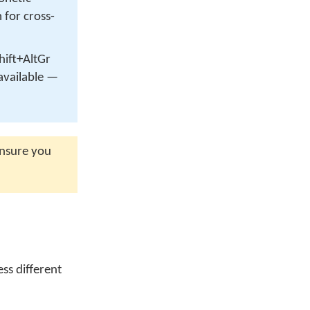
 for cross-
Shift+AltGr
available —
ensure you
ss different