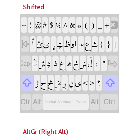
Shifted
‏
‏
‏
‏
‏
‏
‏
‏
‏
‏
‏
‏
‏
‏
‏
‏
‏
‏
‏
‏
‏
‏
‏
‏
‏
‏او
‏
‏ېې
‏
‏
‏
‏
‏
‏
‏
‏
‏
‏
‏
‏
‏
‏
‏
‏
‏
‏
‏
‏
‏
‏
‏
‏
‏
‏
‏
‏
‏
Pashai, Southeast - Pashai
AltGr (Right Alt)