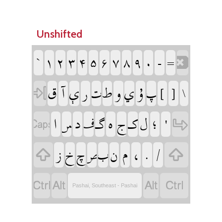
Unshifted
‏
‏
‏
‏
‏
‏
‏
‏
‏
‏
‏
‏
‏
‏
‏
‏
‏
‏
‏
‏
‏
‏
‏
‏
‏
‏
‏
‏
‏
‏
‏
‏
‏
‏
‏
‏
‏
‏
‏
‏
‏
‏
‏
‏
‏
‏
‏
‏
‏
‏
‏
‏
‏
‏
‏
‏
‏
Pashai, Southeast - Pashai