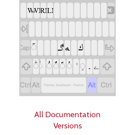
‏
‏
‏
‏
‏
‏
‏
‏
‏
‏
‏
‏
‏
‏
‏
‏
‏
‏
‏
‏
‏
‏
‏
‏
‏
‏
‏
‏
‏
‏
‏
‏
‏
‏
‏
‏ﻪ
‏
‏
‏
‏
‏
‏ﮮ
‏
‏
‏
‏
‏
‏
‏
‏
‏
‏
‏
‏
‏
Pashai, Southeast - Pashai
All Documentation
Versions