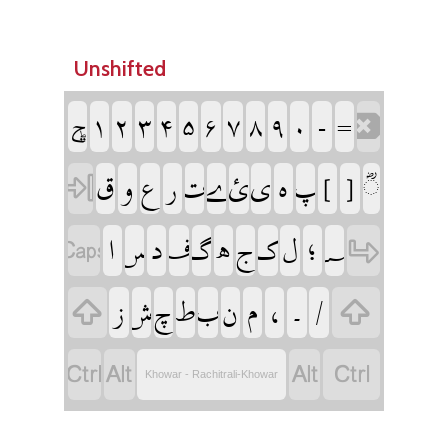
Unshifted
‏
‏
‏
‏
‏
‏
‏
‏
‏
‏
‏
‏
‏ݯ
‏
‏
‏
‏
‏
‏
‏
‏
‏
‏
‏
‏
‏
‏
‏
‏
‏
‏
‏
‏
‏
‏
‏
‏
‏
‏
‏
‏
‏
‏
‏
‏
‏
‏
‏
‏
‏
‏
‏
‏
‏
‏
‏
‏
Khowar - Rachitrali-Khowar