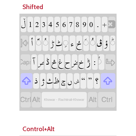
Shifted
‏
‏
‏
‏
‏
‏
‏
‏
‏
‏
‏
‏
‏
‏
‏
‏
‏
‏
‏
‏
‏
‏
‏
‏
‏
‏
‏
‏
‏ݱ
‏
‏
‏
‏
‏
‏
‏
‏
‏
‏
‏
‏
‏
‏
‏
‏ݮ
‏
‏
‏
‏
‏
‏
‏ݰ
‏
‏
‏
‏
Khowar - Rachitrali-Khowar
Control+Alt