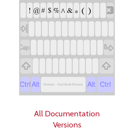
‏
‏
‏
‏
‏
‏
‏
‏
‏
‏
‏
‏
‏
‏
‏
‏
‏
‏
‏
‏
‏
‏
‏
‏
‏
‏
‏
‏
‏
‏
‏
‏
‏
‏
‏
‏
‏
‏
‏
‏
‏
‏
‏
‏
‏
‏
‏
‏
‏
‏
‏
‏
‏
‏
‏
‏
‏
Khowar - Rachitrali-Khowar
All Documentation
Versions