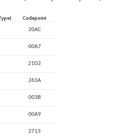
Type)
Codepoint
20AC
00A7
21D2
263A
003B
00A9
w
2713