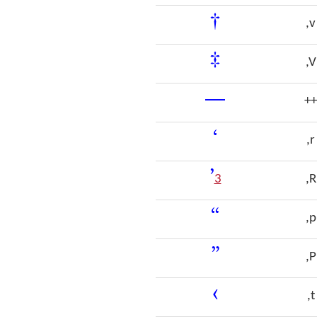
†
,v
‡
,V
—
++
‘
,r
’
3
,R
“
,p
”
,P
‹
,t