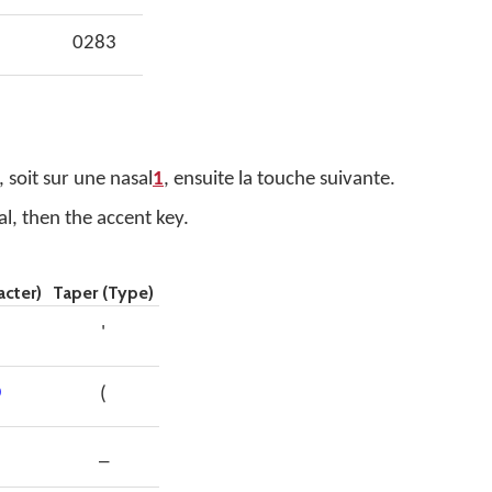
0283
 soit sur une nasal
1
, ensuite la touche suivante.
al, then the accent key.
acter)
Taper (Type)
'
̀
(
_