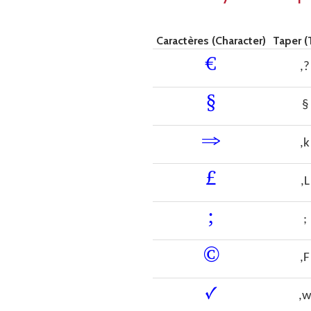
Caractères (Character)
Taper (
€
,?
§
§
⇒
,k
£
,L
;
;
©
,F
✓
,