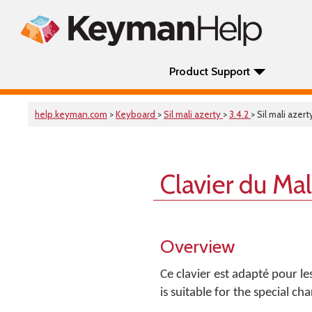
Product Support
help.keyman.com
>
Keyboard
>
Sil mali azerty
>
3.4.2
> Sil mali azert
Clavier du Ma
Overview
Ce clavier est adapté pour l
is suitable for the special c