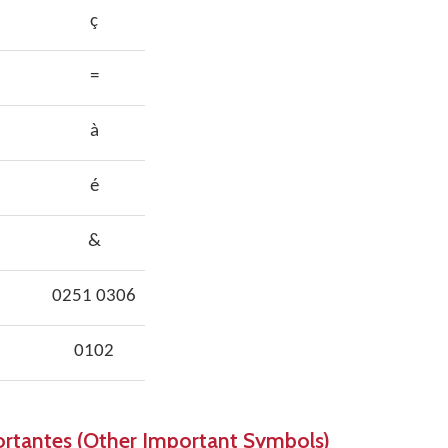
ç
=
à
é
&
0251 0306
0102
ortantes (Other Important Symbols)