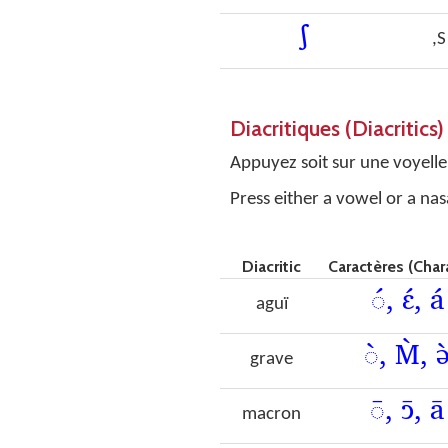
ʃ
,S
Diacritiques (Diacritics)
Appuyez soit sur une voyelle,
Press either a vowel or a nas
Diacritic
Caractères (Char
◌́, ɛ́, á
aguï
◌̀, M̀, ǝ
grave
◌̄, ɔ̄, ā
macron