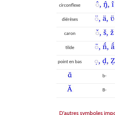
◌̂, ŋ̂, î
circonflexe
◌̈, ä, ʋ̈
diérèses
◌̌, š, ž
caron
◌̃, ñ́, ã́
tilde
◌̣, ḍ, Ẓ
point en bas
ɑ̆
b-
Ă
B-
D’autres symboles imp