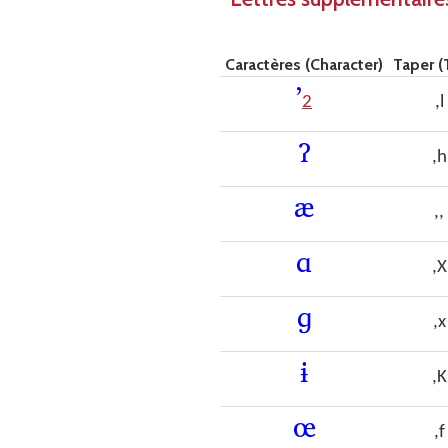
Caractères (Character)
Taper (
ʼ
2
,l
ʔ
,h
æ
,,
ɑ
,X
ɡ
,x
ɨ
,K
œ
,f