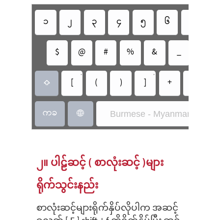
၁
၂
၃
၄
၅
၆
၇
၈
$
@
#
%
&
_
=
•
•
[
(
)
]
+
-

ကခ
Burmese - Myanmar3 (SIL)

၂။ ပါဠ်ဆင့် ( စာလုံးဆင့် )များ
ရိုက်သွင်းနည်း
စာလုံးဆင့်များရိုက်နှိပ်လိုပါက အဆင့်