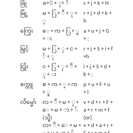
ခြုံ
ခ+ြ + ု+ ံ
c + j + k + H
မြို့
မ + ြ + ိ + ု +
r + j + d + k +
့
h
ကြွေး
ေ + က + ြ + ွ
a + u + j + G
+ း
+ ;
မြှင့်
မ + ြ + ှ + င +
r + j + S + i + f
် + ့
+h
ငြှိုး
င + ြ + ှ + ိ +
i + j + S + d +
ု + း
k + ;
စက္ကူ
စ + က + ္ + က
p + u + F + u
+ ူ
+ l
လိမ္မော်
လ + ိ + မ + ္ +
v + d + r + F +
‌ေ + မ + ာ + ်
a + r + m + f
(သို့)
(or)
လ+ ိ +‌ ေ + မ +
v + d + a + r +