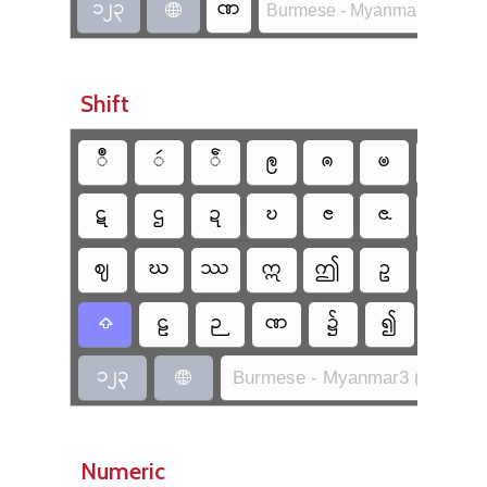
၁၂၃
ဏ
Burmese - Myanmar3 (SIL)

Shift
ဳ
ဴ
ဵ
ဨ
ၐ
ၑ
ၒ
ဋ
ဌ
ဍ
ဎ
ၔ
ၕ
ၖ
ဈ
ဃ
ဿ
ဣ
ဤ
ဥ
ဦ
ဠ
ဉ
ဏ
၌
၍
၏

၁၂၃
Burmese - Myanmar3 (SIL)

Numeric