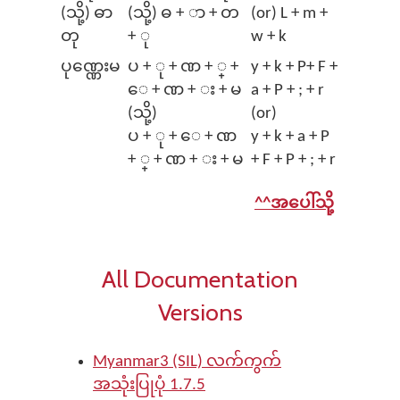
(သို့) ဓာ
(သို့) ဓ + ာ + တ
(or) L + m +
တု
+ ု
w + k
ပုဏ္ဏေးမ
ပ + ု + ဏ + ္ + ​
y + k + P+ F +
ေ + ဏ + း + မ
a + P + ; + r
(သို့)
(or)
ပ + ု + ​ေ + ဏ
y + k + a + P
+ ္ + ဏ + း + မ
+ F + P + ; + r
^^အပေါ်သို့
All Documentation
Versions
Myanmar3 (SIL) လက်ကွက်
အသုံးပြုပုံ 1.7.5