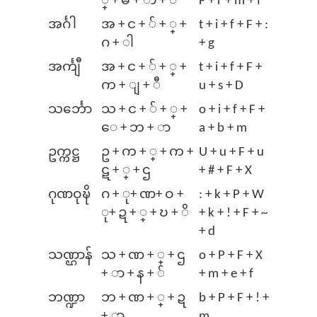
္ + မ + ာ + ်
F + r + m + f
အင်္ဂါ
အ + င + ် + ္ +
t + i + f + F + :
ဂ + ါ
+ g
အင်္ကျီ
အ + င + ် + ္ +
t + i + f + F +
က + ျ + ီ
u + s + D
သင်္ဘော
သ + င + ် + ္ +
o + i + f + F +
‌ေ + ဘ + ာ
a + b + m
ဥက္ကဋ္ဌ
ဥ + က + ္ + က +
U + u + F + u
ဋ + ္ + ဌ
+ # + F + X
ဂုဏဝုဍ္ဎိ
ဂ + ု+ ဏ+ ဝ +
: + k + P + W
ု+ ဍ + ္ + ဎ + ိ
+ k + ! + F + ~
+ d
သဏ္ဌာန်
သ + ဏ + ္ + ဌ
o + P + F + X
+ ာ + န + ်
+ m + e + f
ဘဏ္ဍာ
ဘ + ဏ + ္ + ဍ
b + P + F + ! +
+ ာ
m