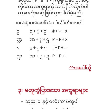
ခလုတ် [ F ] shift + f ကိုရိုက်နှိပ်ပြီး ဆင့်
လိုသော အက္ခရာကို ဆက်ရိုက်လိုက်ပါ
က စာလုံးဆင့် ဖြစ်သွားပါလိမ့်မည်။
စာလုံးပုံ
စာလုံးပေါင်းပုံ
အင်္ဂလိပ်ကီးခလုတ်
ဋ္ဌ
ဋ + ္‌ + ဌ
# + F‌ + X
ဏ္ဌ
ဏ + ္‌ + ဌ
P + F‌ + X
ဍ္ဎ
ဍ + ္‌ + ဎ
! + F‌ + ~
ဏ္ဍ
ဏ + ္‌ + ဍ
P + F‌ + !
^^အပေါ်သို့
၃။ မတူကွဲပြားသော အက္ခရာများ
သုည '၀' နှင့် ဝလုံး 'ဝ' မတူပါ