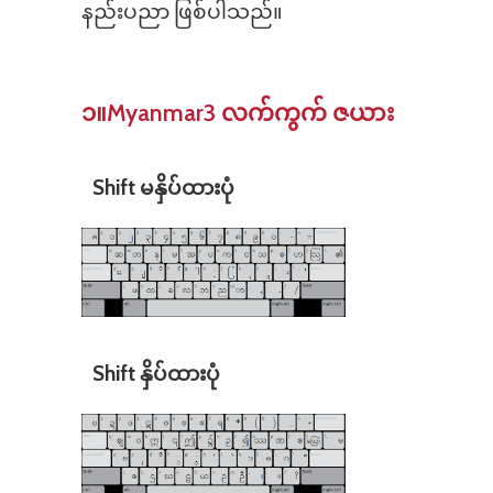
နည်းပညာ ဖြစ်ပါသည်။
၁။Myanmar3 လက်ကွက် ဇယား
Shift မနှိပ်ထားပုံ
Shift နှိပ်ထားပုံ