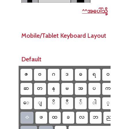
^^အပေါ်သို့
Mobile/Tablet Keyboard Layout
Default
ဇ
ဗ
ဂ
ဒ
ဓ
ရ
ဝ
ွ
ဆ
တ
န
မ
အ
ပ
က
င
ေ
ျ
ိ
ီ
်
ါ
့
ြ
ဖ
ထ
ခ
လ
ဘ
ည
ာ
