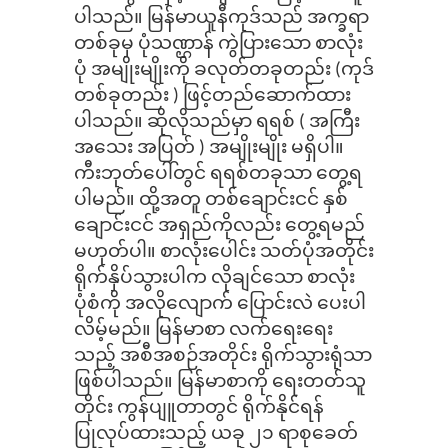
ပါသည်။ မြန်မာယူနီကုဒ်သည် အက္ခရာ
တစ်ခုမှ ပုံသဏ္ဌာန် ကွဲပြားသော စာလုံး
ပုံ အမျိုးမျိုးကို ခလုတ်တခုတည်း (ကုဒ်
တစ်ခုတည်း ) ဖြင့်တည်ဆောက်ထား
ပါသည်။ ဆိုလိုသည်မှာ ရရစ် ( အကြီး
အသေး အပြတ် ) အမျိုးမျိုး မရှိပါ။
ကီးဘုတ်ပေါ်တွင် ရရစ်တခုသာ တွေ့ရ
ပါမည်။ ထို့အတူ တစ်ချောင်းငင် နှစ်
ချောင်းငင် အရှည်ကိုလည်း တွေ့ရမည်
မဟုတ်ပါ။ စာလုံးပေါင်း သတ်ပုံအတိုင်း
ရိုက်နှိပ်သွားပါက လိုချင်သော စာလုံး
ပုံစံကို အလိုလျောက် ပြောင်းလဲ ပေးပါ
လိမ့်မည်။ မြန်မာစာ လက်ရေးရေး
သည့် အစီအစဉ်အတိုင်း ရိုက်သွားရုံသာ
ဖြစ်ပါသည်။ မြန်မာစာကို ရေးတတ်သူ
တိုင်း ကွန်ပျူတာတွင် ရိုက်နိုင်ရန်
ပြုလုပ်ထားသည့် ယခု ၂၁ ရာစုခေတ်