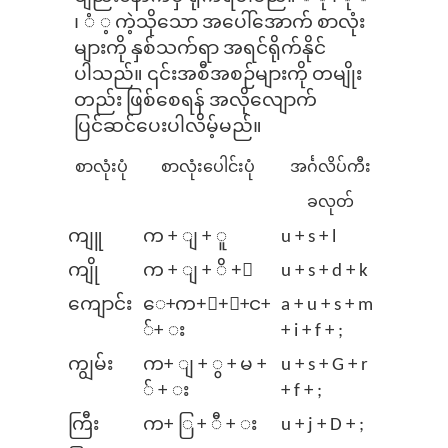
၊ ံ ့ ကဲ့သိုသော အပေါ်အောက် စာလုံး
များကို နှစ်သက်ရာ အရင်ရိုက်နိုင်
ပါသည်။ ၎င်းအစီအစဉ်များကို တမျိုး
တည်း ဖြစ်စေရန် အလိုလျောက်
ပြင်ဆင်ပေးပါလိမ့်မည်။
စာလုံးပုံ
စာလုံးပေါင်းပုံ
အင်္ဂလိပ်ကီး
ခလုတ်
ကျူ
က + ျ + ူ
u + s + l
ကျို
က + ျ + ိ +ု
u + s + d + k
ကျောင်း
ေ+က+ျ+ာ+င+
a + u + s + m
်+ း
+ i + f + ;
ကျွမ်း
က+ ျ + ွ + မ +
u + s + G + r
် + း
+ f + ;
ကြီး
က+ ြ + ီ + း
u + j + D + ;