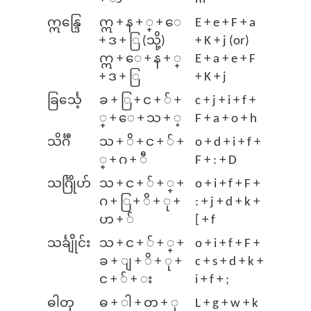
ဣန္ဒြေ
ဣ + န + ္ + ​ေ
E + e + F + a
+ ဒ + ြ (သို့)
+ K + j (or)
ဣ + ​ေ + န + ္
E + a + e + F
+ ဒ + ြ
+ K + j
ခြင်္သေ့
ခ + ြ + င + ် +
c + j + i + f +
္ + ​ေ + သ + ့
F + a + o + h
သိင်္ဂီ
သ + ိ + င + ် +
o + d + i + f +
္ + ဂ + ီ
F + : + D
သင်္ဂြိုဟ်
သ + င + ် + ္ +
o + i + f + F +
ဂ + ြ + ိ + ု +
: + j + d + k +
ဟ + ်
[ + f
သင်္ချိုင်း
သ + င + ် + ္ +
o + i + f + F +
ခ + ျ + ိ + ု +
c + s + d + k +
င + ် + း
i + f + ;
ဓါတု
ဓ + ါ + တ + ု
L + g + w + k