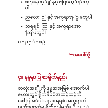
စလုံးရပင့် 'စျ' နှင့် ဇမြင်ဆွဲ 'ဈ'မတူ
ပါ
ညလေး 'ဉ ' နှင့် အက္ခရာအု 'ဥ'မတူပါ
သရရစ် 'သြ' နှင့် အက္ခရာအော
'ဩ'မတူပါ
စ + ဉ + ် = စဉ်
^^အပေါ်သို့
၄။ နမူနာပြ စာရိုက်နည်း
စာလုံးအချို့ကို နမူနာအဖြစ် အောက်ပါ
ဇယားတွင် ရိုက်နှိပ်ပုံအဆင့်ဆင့်ကို
ဖေါ်ပြအပ်ပါသည်။ ရရစ် အက္ခရာကို
ဗျည်းနောက်မှ ရိုက်ရပါမည်။ ိ ု ၊ ု ံ