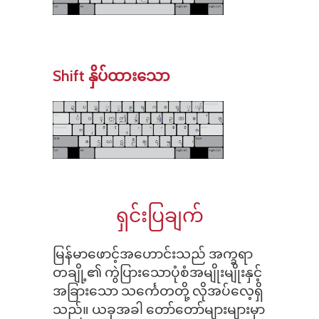
Shift နှိပ်ထားသော
ရှင်းပြချက်
မြန်မာဖောင့်အဟောင်းသည် အက္ခရာ
တချို့၏ ကွဲပြားသောပုံစံအမျိုးမျိုးနှင့်
အခြားသော သင်္ကေတတို့ လိုအပ်လေ့ရှိ
သည်။ ယခုအခါ တော်တော်များများမှာ