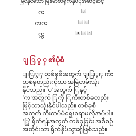
မြင်နိုင်သော မြန်မာစာ
ရိုက်နှိပ်ပုံအဆင့်ဆင့်
က
ကက
က္က
ျ ြ ွ ှ
၏ပုံစံ
ျ၊ြ၊ွ၊ှ တစ်ခုစီအတွက် ျ၊ြ၊ွ၊ှ ကီး
တစ်ခုတည်းကိုသာ အမြဲတမ်းသုံး
နိုင်သည်။ ‘ပ’အတွက် ြ နှင့်
‘က’အတွက် ြ ကို ြ ကီးတစ်ခုတည်း
ဖြင့်သာသုံးနိုင်ပါသည်။ တစ်ခုစီ
အတွက် ကီးထပ်မံရွေးစရာမလိုအပ်ပါ။
‘ြှု’ ရိုက်ရန်အတွက် တစ်ခုခြင်း အစီစဉ်
အတိုင်းသာ ရိုက်နှိပ်သွားရုံဖြစ်သည်။