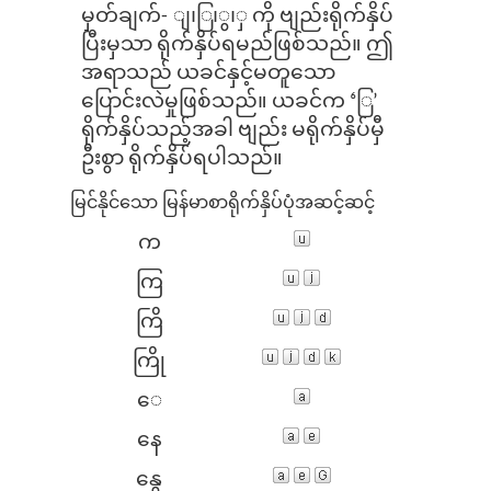
မှတ်ချက်- ျ၊ြ၊ွ၊ှ ကို ဗျည်းရိုက်နှိပ်
ပြီးမှသာ ရိုက်နှိပ်ရမည်ဖြစ်သည်။ ဤ
အရာသည် ယခင်နှင့်မတူသော
ပြောင်းလဲမှုဖြစ်သည်။ ယခင်က ‘ြ’
ရိုက်နှိပ်သည့်အခါ ဗျည်း မရိုက်နှိပ်မှီ
ဦးစွာ ရိုက်နှိပ်ရပါသည်။
မြင်နိုင်သော မြန်မာစာ
ရိုက်နှိပ်ပုံအဆင့်ဆင့်
က
ကြ
ကြိ
ကြို
​ေ
နေ
နွေ