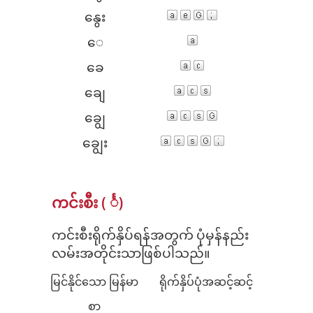
နွေး
​ေ
​ခေ
​ချေ
​ချွေ
​ချွေး
ကင်းစီး ( င်္)
ကင်းစီးရိုက်နှိပ်ရန်အတွက် ပုံမှန်နည်း
လမ်းအတိုင်းသာဖြစ်ပါသည်။
မြင်နိုင်သော မြန်မာ
ရိုက်နှိပ်ပုံအဆင့်ဆင့်
စာ