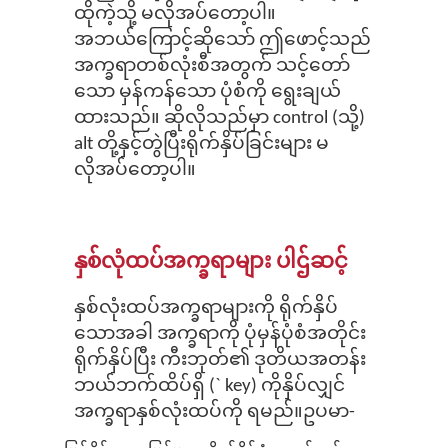
ထိုကဲ့သို့ မလိုအပ်တော့ပါ။
အဘယ်ကြောင့်ဆိုသော် ဤဖောင့်သည်
အက္ခရာတစ်လုံးစီအတွက် သင့်တော်
သော မှန်ကန်သော ပုံစံကို ရွေးချယ်
ထားသည်။ ဆိုလိုသည်မှာ control (သို့)
alt တို့နှင့်တွဲပြီးရိုက်နှိပ်ခြင်းများ မ
လိုအပ်တော့ပါ။
နှစ်လုံထပ်အက္ခရာများ
ပါဌ်ဆင့်
နှစ်လုံးထပ်အက္ခရာများကို ရိုက်နှိပ်
သောအခါ အက္ခရာကို ပုံမှန်ပုံစံအတိုင်း
ရိုက်နှိပ်ပြီး ကီးဘုတ်၏ ဒုတိယအတန်း
ဘယ်ဘက်ထိပ်ရှိ (` key) ကိုနှိပ်လျှင်
အက္ခရာနှစ်လုံးထပ်ကို ရမည်။ဥပမာ-