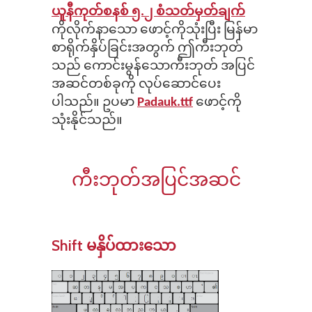
ယူနီကုတ်စနစ် ၅.၂ စံသတ်မှတ်ချက်
ကိုလိုက်နာသော ဖောင့်ကိုသုံးပြီး မြန်မာ
စာရိုက်နှိပ်ခြင်းအတွက် ဤကီးဘုတ်
သည် ကောင်းမွန်သောကီးဘုတ် အပြင်
အဆင်တစ်ခုကို လုပ်ဆောင်ပေး
ပါသည်။ ဥပမာ
Padauk.ttf
ဖောင့်ကို
သုံးနိုင်သည်။
ကီးဘုတ်အပြင်အဆင်
Shift မနှိပ်ထားသော