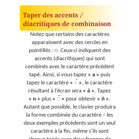
Taper des accents /
diacritiques de combinaison
Notez que certains des caractères
apparaissent avec des cercles en
pointillés :
◌
. Ceux-ci indiquent des
accents (diacritiques) qui sont
combinés avec le caractère précédent
tapé. Ainsi, si vous tapez
« a »
puis
tapez le caractère
« ◌́ »
, le caractère
résultant à l’écran sera
« á »
. Tapez
« n »
plus
« ◌̃ »
pour obtenir
« ñ »
.
Autant que possible, le clavier produira
la forme combinée du caractère – les
deux exemples précédents sont un seul
caractère à la fin, même s’ils sont