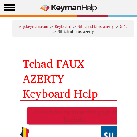
help.keyman.com
>
Keyboard
>
Sil tchad faux azerty
>
5.4.1
> Sil tchad faux azerty
Tchad FAUX
AZERTY
Keyboard Help
Click here to view this page in
English...