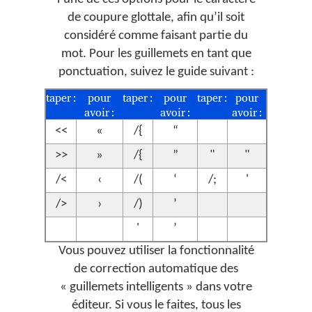
de coupure glottale, afin qu’il soit
considéré comme faisant partie du
mot. Pour les guillemets en tant que
ponctuation, suivez le guide suivant :
taper :
pour
taper :
pour
taper :
pour
avoir :
avoir :
avoir :
<<
«
/{
“
>>
»
/{
”
"
"
/<
‹
/(
‘
/;
'
/>
›
/)
’
'
’
Vous pouvez utiliser la fonctionnalité
de correction automatique des
« guillemets intelligents » dans votre
éditeur. Si vous le faites, tous les