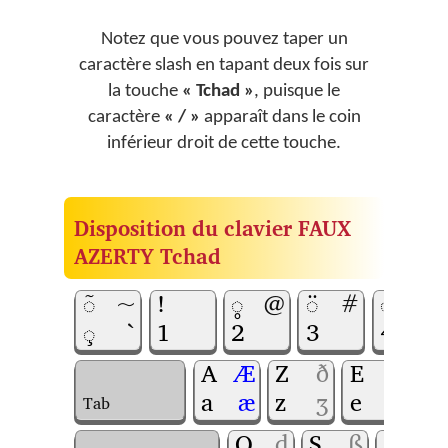
Notez que vous pouvez taper un
caractère slash en tapant deux fois sur
la touche
« Tchad »
, puisque le
caractère
« / »
apparaît dans le coin
inférieur droit de cette touche.
Disposition du clavier FAUX
AZERTY Tchad
◌̃
~
!
◌̥
@
◌̈
#
◌̩
$
◌̧
`
1
2
3
4
A
Æ
Z
ð
E
Ə
R
a
æ
z
ʒ
e
ə
r
Tab
Q
ɖ
S
ß
D
Ɗ