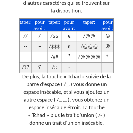
d’autres caractères qui se trouvent sur
la disposition.
taper:
pour
taper:
pour
taper:
pour
avoir:
avoir:
avoir:
//
/
/$$
€
/@@
©
--
–
/$$$
£
/@@@
℗
---
—
/##
/@@@@
®
/??
ʕ
/::
ˑ
De plus, la touche « Tchad » suivie de la
barre d’espace ( /⎵ ) vous donne un
espace insécable, et si vous ajoutez un
autre espace ( /⎵ ⎵ ), vous obtenez un
espace insécable étroit. La touche
« Tchad » plus le trait d’union ( /- )
donne un trait d’union insécable.