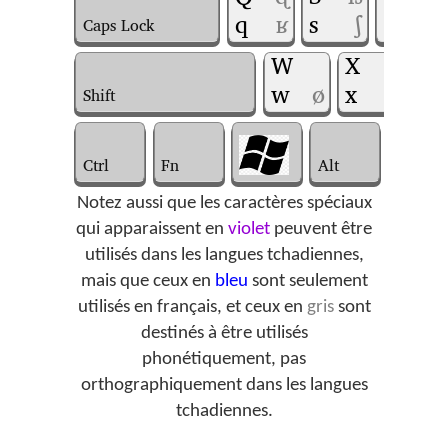
q
ʁ
s
ʃ
d
ɗ
Caps Lock
W
X
ħ
C
w
ø
x
χ
c
Shift
Ctrl
Fn
Alt
Notez aussi que les caractères spéciaux
qui apparaissent en
violet
peuvent être
utilisés dans les langues tchadiennes,
mais que ceux en
bleu
sont seulement
utilisés en français, et ceux en
gris
sont
destinés à être utilisés
phonétiquement, pas
orthographiquement dans les langues
tchadiennes.