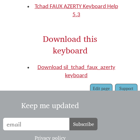
Tchad FAUX AZERTY Keyboard Help
5.3
Download this
keyboard
Download sil_tchad_faux_azerty
keyboard
Edit page
Support
Keep me updated
Subscribe
Privacy policy