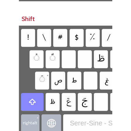
Shift
‏
‏
‏
‏
‏
‏
‏
‏
‏ࢣ
‏
‏
‏
‏
•
‏
‏
‏
‏
‏
‏
‏ࢠ
‏
‏ࢢ
‏ݝ
‏
‏
•
‏rightalt
‏
Serer-Sine - Seere