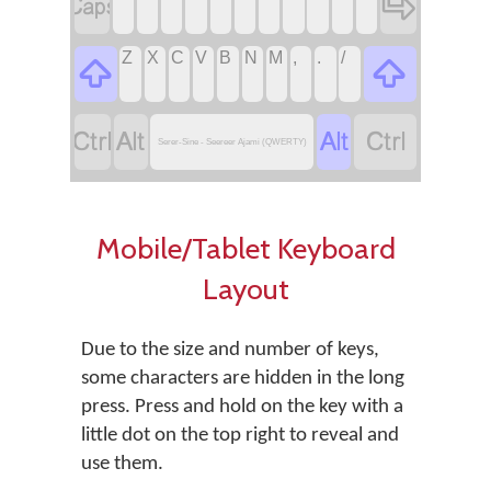
‏
‏
‏
‏
‏
‏
‏
‏
‏
‏
‏
‏
‏
‏
‏
‏
‏
‏
‏
‏
‏
‏
‏
Z
X
C
V
B
N
M
,
.
/
‏
‏
‏
‏
‏
‏
Serer-Sine - Seereer Ajami (QWERTY)
Mobile/Tablet Keyboard
Layout
Due to the size and number of keys,
some characters are hidden in the long
press. Press and hold on the key with a
little dot on the top right to reveal and
use them.