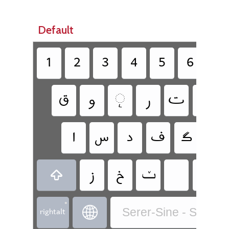
Default
‏
‏
‏
‏
‏
‏
‏
‏
‏
‏
‏
‏
‏
‏
‏
‏
‏
‏
‏
‏
‏
‏ݖ
‏
‏
‏
•
‏rightalt
‏
Serer-Sine - Seere