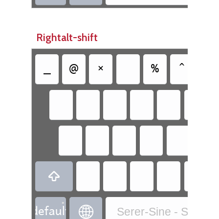
Rightalt-shift
‏
‏
‏
‏
‏
‏
‏
‏
‏
‏
‏
‏
‏
‏
‏
‏
‏
‏
‏
‏
‏
‏
‏
‏
‏
•
‏
‏
Serer-Sine - Seere