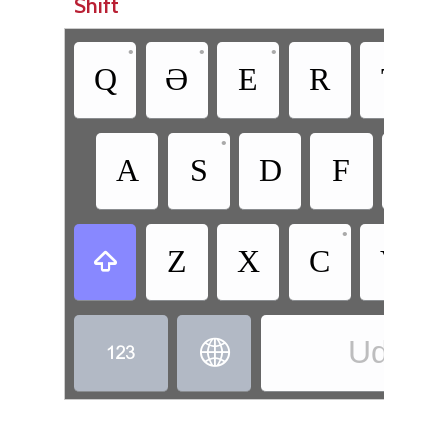
Shift
•
•
•
•
Q
Ə
E
R
T
•
•
A
S
D
F
G
•
Z
X
C
V

Udi - U

