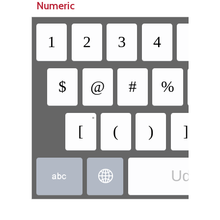
Numeric
1
2
3
4
5
$
@
#
%
^
•
•
[
(
)
]
Udi - U

