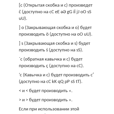
[c (Открытая скобка и c) произведет
č (доступно на cC eE əƏ gG iİ jJ oO sS
uU).
] o (Закрывающая скобка и o) будет
производить ö (доступно на oO uU).
] s (Закрывающая скобка и s) будет
производить ś (доступно на sS).
`c (обратная кавычка и c) будет
производить ç (доступно на cC).
‘c (Кавычка и c) будет производить cʹ
(доступно на cC kK qQ pP sS tT).
< и < будет производить «.
> и > будет производить ».
Если при использовании этой