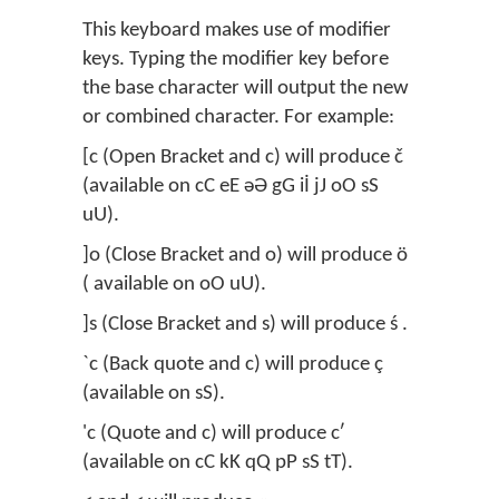
This keyboard makes use of modifier
keys. Typing the modifier key before
the base character will output the new
or combined character. For example:
[c (Open Bracket and c) will produce č
(available on cC eE əƏ gG iİ jJ oO sS
uU).
]o (Close Bracket and o) will produce ö
( available on oO uU).
]s (Close Bracket and s) will produce ś .
`c (Back quote and c) will produce ç
(available on sS).
'c (Quote and c) will produce cʹ
(available on cC kK qQ pP sS tT).