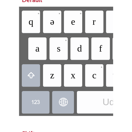
•
•
•
•
q
ə
e
r
t
•
•
a
s
d
f
g
•
z
x
c
v

Udi - U

