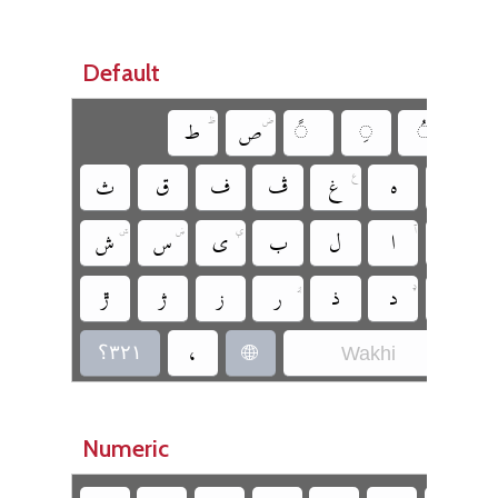
Default


‏
‏
‏
‏
‏


‏
‏
‏
‏
‏
‏
‏
ݜ




‏
‏
‏
‏
‏
‏
‏


وُ
‏
‏
‏
‏
‏
‏
‏
‏
‏؟‎۳۲۱
‏
Wakhi
‏
Numeric