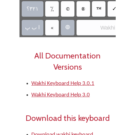
‏
‏✓
‏
‏
‏
‏
‏؟‎۳۲۱
‏
‏ا ب پ
Wakhi
‏
All Documentation
Versions
Wakhi Keyboard Help 3.0.1
Wakhi Keyboard Help 3.0
Download this keyboard
Download wakhi keyboard