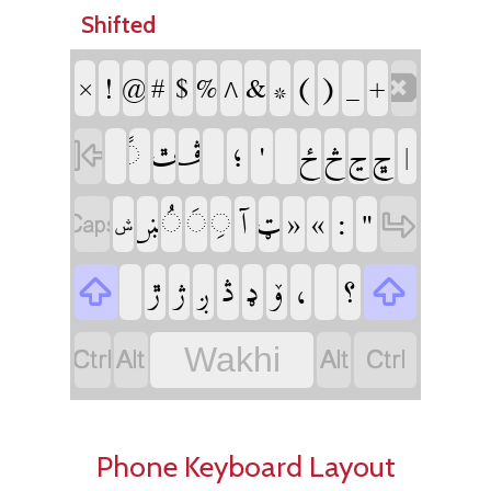
Shifted
‏
‏
‏
‏
‏
‏
‏
‏
‏
‏
‏
‏
‏
‏
‏
‏
‏
‏
‏
‏
‏
‏
‏
‏
‏
‏
‏
‏
‏
‏
‏
‏
‏
‏
‏
‏
‏
‏
‏
‏ݜ
‏
‏
‏
‏
‏
‏
‏
‏
‏
‏
‏
‏
‏
‏
‏
‏
Wakhi
Phone Keyboard Layout