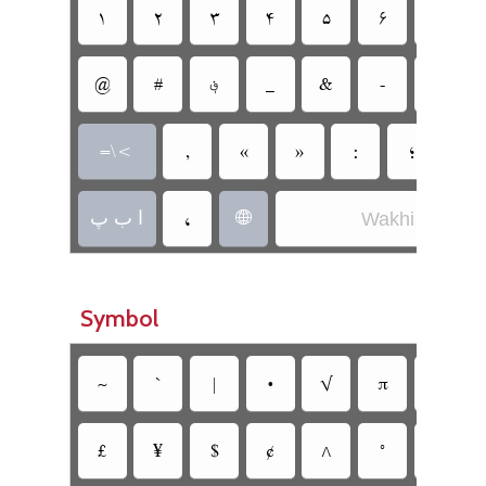
‏
‏
‏
‏
‏
‏
‏
‏
‏
‏
‏
‏؋
‏
‏
‏
‏
‏
‏
‏
‏
‏=\<
‏
‏ا ب پ
Wakhi
‏
Symbol
‏
‏
‏
‏
‏
‏
‏
‏
‏
‏
‏
‏
‏¥
‏