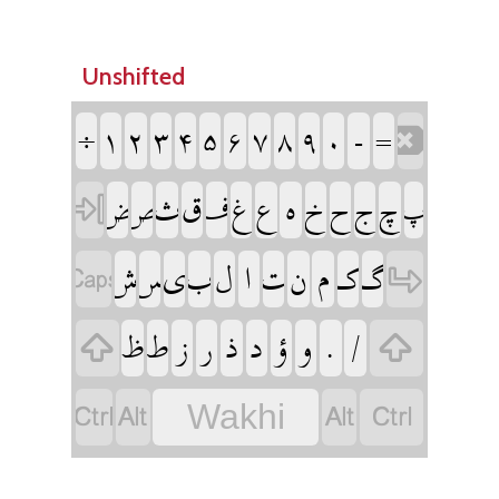
Unshifted
‏
‏
‏
‏
‏
‏
‏
‏
‏
‏
‏
‏
‏
‏
‏
‏
‏
‏
‏
‏
‏
‏
‏
‏
‏
‏
‏
‏
‏
‏
‏
‏
‏
‏
‏
‏
‏
‏
‏
‏
‏
‏
‏
‏
‏
‏
‏
‏
‏
‏
‏
‏
‏
‏
‏
‏
‏
Wakhi