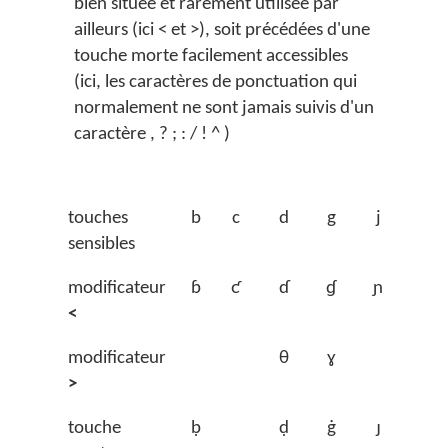
bien située et rarement utilisée par
ailleurs (ici < et >), soit précédées d'une
touche morte facilement accessibles
(ici, les caractères de ponctuation qui
normalement ne sont jamais suivis d'un
caractère , ? ; : / ! ^ )
Accès
touches
b
c
d
g
j
k
sensibles
modificateur
ɓ
ƈ
ɗ
ɠ
ɲ
ƙ
<
modificateur
θ
ɣ
>
touche
ḅ
ḍ
ġ
ɟ