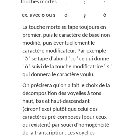
touches mortes
,
;
:
?
ex. avec
o
ou
s
ò
ṣ
ó
ò̰
La touche morte se tape toujours en
premier, puis le caractère de base non
modifié, puis éventuellement le
caractère modificateur. Par exemple
' ɔ̀ ' se tape d'abord ' ,o ' ce qui donne
' ò ' suivi de la touche modificatrice ' < '
qui donnera le caractère voulu.
On précisera qu'on a fait le choix de la
décomposition des voyelles à tons
haut, bas et haut-descendant
(circonflexe) plutôt que celui des
caractères pré-composés (pour ceux
qui existent) par souci d'homogénéité
de la transcription. Les voyelles