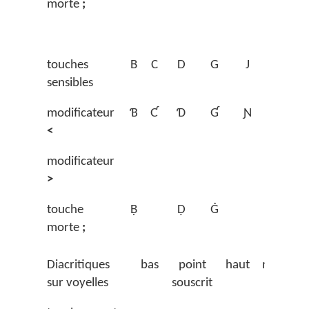
morte
;
touches
B
C
D
G
J
K
sensibles
modificateur
Ɓ
Ƈ
Ɗ
Ɠ
Ɲ
Ƙ
<
modificateur
>
touche
Ḅ
Ḍ
Ġ
morte
;
Diacritiques
bas
point
haut
nasale
sur voyelles
souscrit
bas