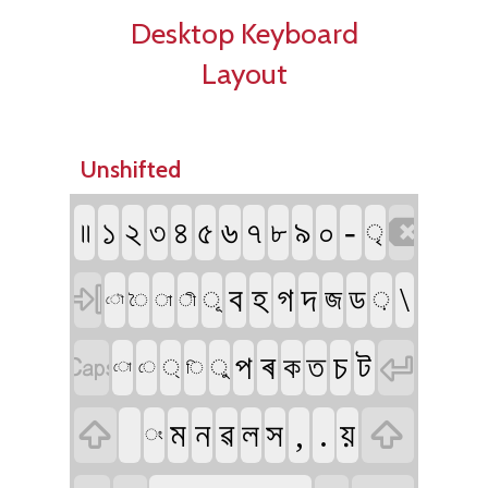
Desktop Keyboard
Layout
Unshifted

১
২
৬
৯
-
৪
৫
৭
০
৩
৮
॥
ৃ

ব
হ
গ
দ
\
ড
জ
ূ
়
া
ী
ৈ
ৌ


ৰ
চ
ট
প
ত
ক
্
ু
ি
ে
ো


ম
ন
ৱ
,
.
য়
ল
স
ং