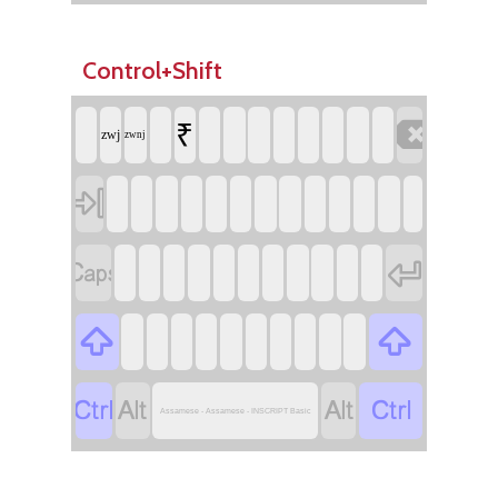
Control+Shift

₹
zwj
zwnj









Assamese - Assamese - INSCRIPT Basic