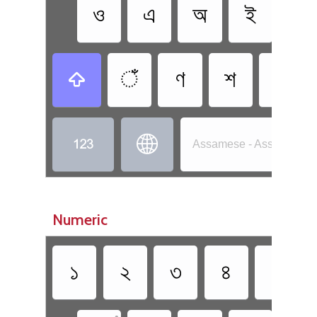
ও
এ
অ
ই
উ
ঁ
ণ
শ
ট



Assamese - Assamese -
Numeric
১
২
৩
৪
৫
•