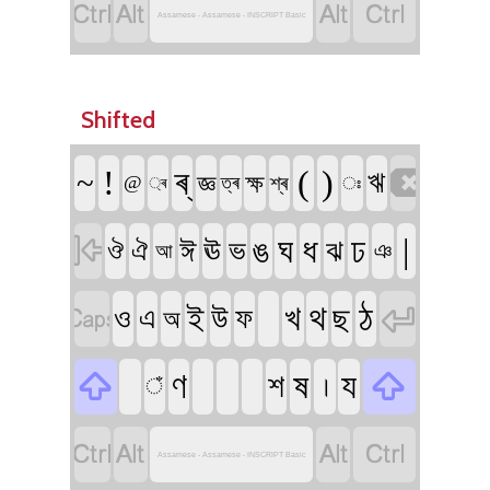




Assamese - Assamese - INSCRIPT Basic
Shifted

!
ৰ্
(
)
~
ঋ
জ্ঞ
ক্ষ
@
ত্ৰ
শ্ৰ
ঃ
্ৰ

ঙ
ঘ
ধ
ঢ
|
ঈ
ঊ
ভ
ঝ
ঔ
ঐ
ঞ
আ


খ
থ
ঠ
ই
ছ
ও
উ
এ
ফ
অ


ণ
ষ
য
শ
।
ঁ




Assamese - Assamese - INSCRIPT Basic