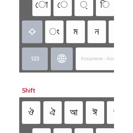
ো
ে
্
ি
ু
ং
ম
ন
ৱ



Assamese - Assamese -
Shift
ঔ
ঐ
আ
ঈ
ঊ