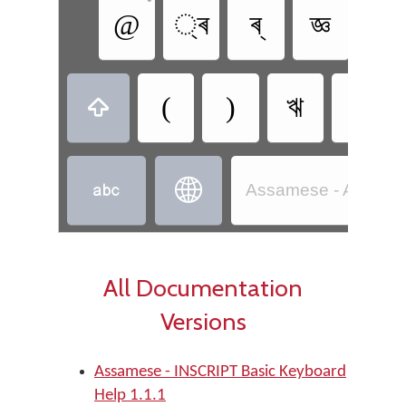
@
্ৰ
ৰ্
জ্ঞ
ত্ৰ
(
)
ঋ
ঞ



Assamese - Assame
All Documentation
Versions
Assamese - INSCRIPT Basic Keyboard
Help 1.1.1