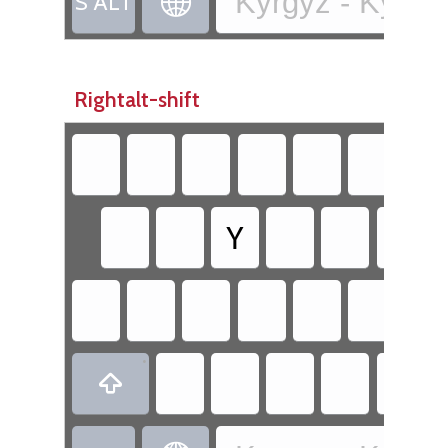
Kyrgyz - Kyrgyz

S ALT
Rightalt-shift
Ү
Ң
•
