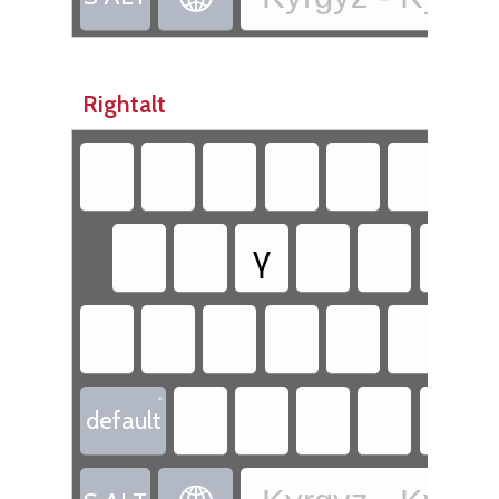
Rightalt
ү
ң
•
default