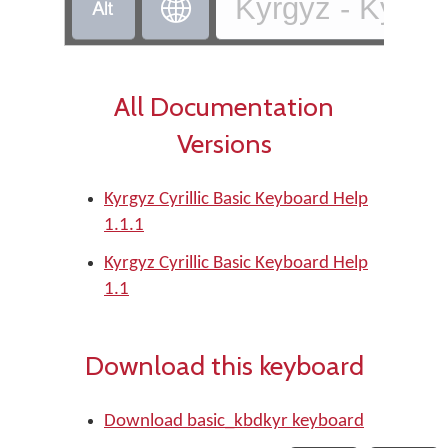
Kyrgyz - Kyrgyz


All Documentation
Versions
Kyrgyz Cyrillic Basic Keyboard Help
1.1.1
Kyrgyz Cyrillic Basic Keyboard Help
1.1
Download this keyboard
Download basic_kbdkyr keyboard