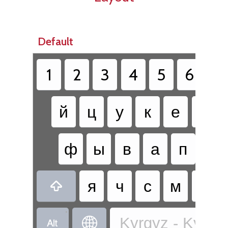
Default
1
2
3
4
5
6
7
й
ц
у
к
е
н
ф
ы
в
а
п
р
я
ч
с
м
и

•
Kyrgyz - Kyrgyz

