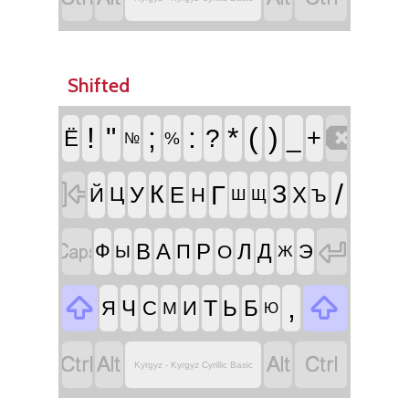
Shifted

!
"
;
:
*
(
)
?
_
+
Ё
%
№

/
Г
К
З
У
Е
Х
Й
Ц
Н
Ъ
Ш
Щ


В
А
Р
Л
Д
Ф
П
Э
О
Ы
Ж


,
Т
Ч
Ь
Б
Я
С
И
М
Ю




Kyrgyz - Kyrgyz Cyrillic Basic