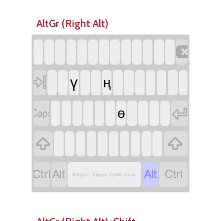
AltGr (Right Alt)


ү
ң


ө






Kyrgyz - Kyrgyz Cyrillic Basic