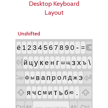
Desktop Keyboard
Layout
Unshifted

-
ё
1
2
3
4
5
6
7
8
9
0
=

к
г
з
\
у
х
й
ц
е
н
ъ
ш
щ


э
в
п
а
р
о
л
д
ж
ы
ф


т
.
с
я
ч
ь
и
б
м
ю




Kyrgyz - Kyrgyz Cyrillic Basic