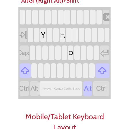
AltGr (Right Alt)+Shift


Ү
Ң


Ө






Kyrgyz - Kyrgyz Cyrillic Basic
Mobile/Tablet Keyboard
Layout