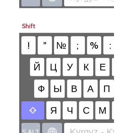
Shift
!
"
№
;
%
:
?
Й
Ц
У
К
Е
Н
Ф
Ы
В
А
П
Р
Я
Ч
С
М
И

•
Kyrgyz - Kyrgyz

S ALT