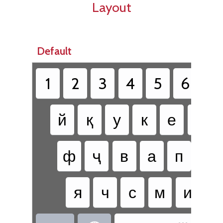
Layout
Default
1
2
3
4
5
6
7
й
қ
у
к
е
н
ф
ҷ
в
а
п
р
я
ч
с
м
и
т