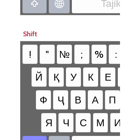
Tajik - T


Shift
!
"
№
;
%
:
?
Й
Қ
У
К
Е
Н
Ф
Ҷ
В
А
П
Р
Я
Ч
С
М
И
Т