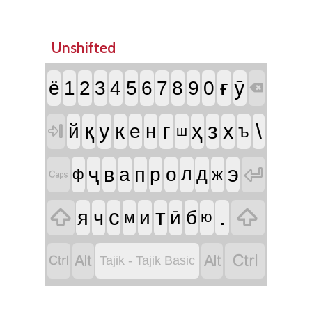
Unshifted
ғ
ӯ
ё
1
2
3
4
5
6
7
8
9
0

қ
к
г
з
\
у
ҳ
х
й
е
н
ъ

ш
э

ҷ
в
п
а
р
о
л
д
ж

ф


т
.
с
я
ч
и
ӣ
б
м
ю




Tajik - Tajik Basic