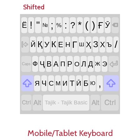
Shifted
!
"
;
:
*
(
)
Ғ
?
Ӯ
Ё
%

№
/
Г
Қ
К
З
У

Е
Ҳ
Х
Й
Н
Ъ
Ш

Ҷ
В
А
Р
Л
Д
Ф
П
Э

О
Ж


,
Т
Ч
Б
Я
С
И
Ӣ
М
Ю




Tajik - Tajik Basic
Mobile/Tablet Keyboard