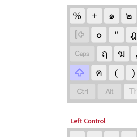
%
+
๑
๒

๐
"
ฎ

ฤ
ฆ

ฅ
(
)


Th
Left Control