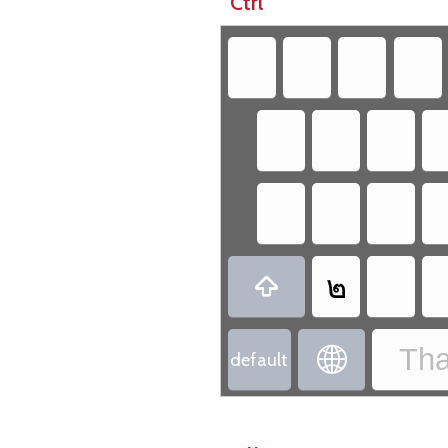
Ctrl
๒

Tha

default