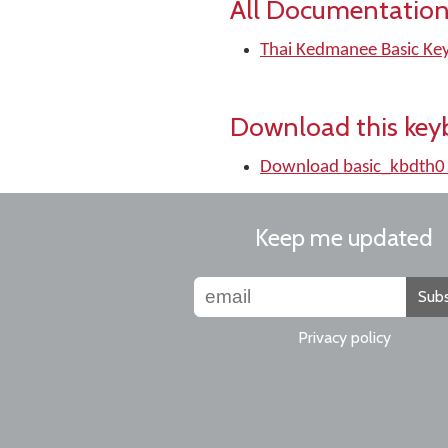
All Documentation
Thai Kedmanee Basic Ke
Download this key
Download basic_kbdth0
Keep me updated
Subs
Privacy policy