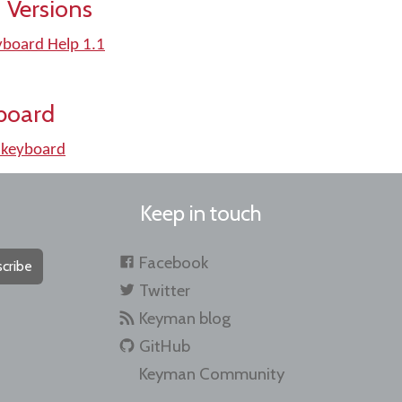
 Versions
yboard Help 1.1
board
 keyboard
Keep in touch
Facebook
cribe
Twitter
Keyman blog
GitHub
Keyman Community