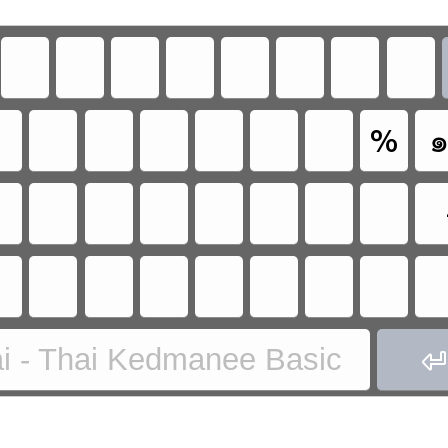
%
i - Thai Kedmanee Basic
