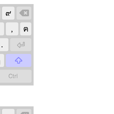

๙
ฐ
,
ฅ

.

ฦ
