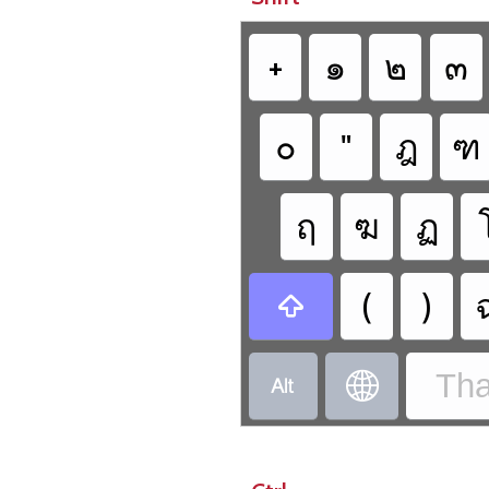
+
๑
๒
๓
๐
"
ฎ
ฑ
ฤ
ฆ
ฏ
(
)

Tha

