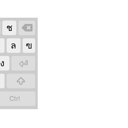

ช
บ
ล
ฃ

ง

ฝ
