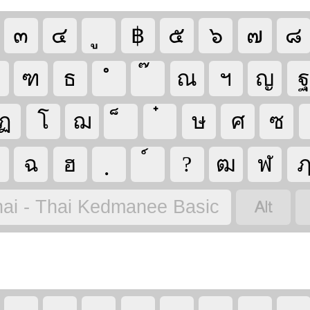
๓
๔
฿
๕
๖
๗
๘
ฑ
ธ
ณ
ฯ
ญ
ฏ
โ
ฌ
ษ
ศ
ซ
ฉ
ฮ
?
ฒ
ฬ

ai - Thai Kedmanee Basic