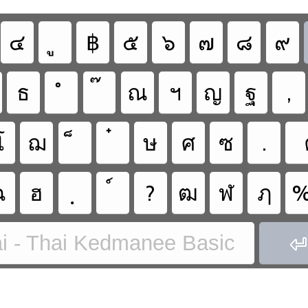
๔
฿
๕
๖
๗
๘
๙
ธ
ณ
ฯ
ญ
ฐ
,
โ
ฌ
ษ
ศ
ซ
.
ฉ
ฮ
?
ฒ
ฬ
ฦ
i - Thai Kedmanee Basic
