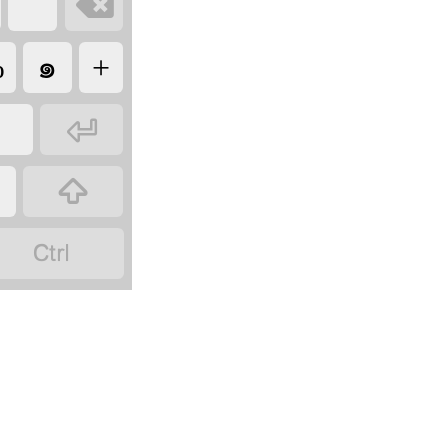

%
๑
+


