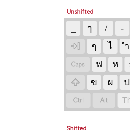
Unshifted
_
ๅ
/
-

ๆ
ไ
ำ

ฟ
ห

ฃ
ผ
ป


Th
Shifted