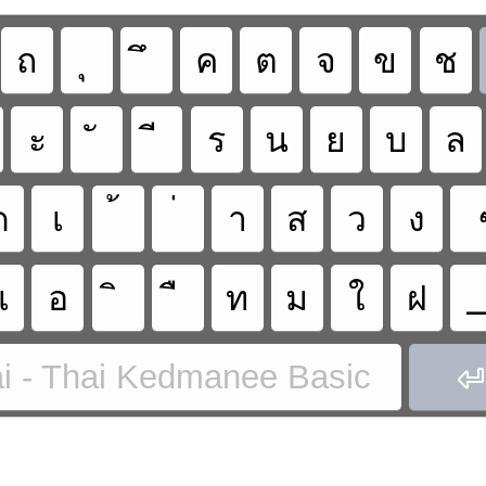
ถ
ค
ต
จ
ข
ช
ะ
ร
น
ย
บ
ล
ด
เ
า
ส
ว
ง
แ
อ
ท
ม
ใ
ฝ
i - Thai Kedmanee Basic
