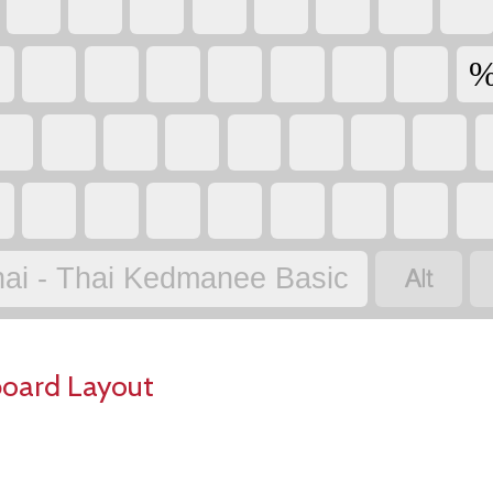

ai - Thai Kedmanee Basic
board Layout