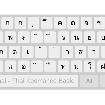
ภ
ถ
ค
ต
จ
ข
พ
ะ
ร
น
ย
ก
ด
เ
า
ส
ว
แ
อ
ท
ม
ใ

ai - Thai Kedmanee Basic