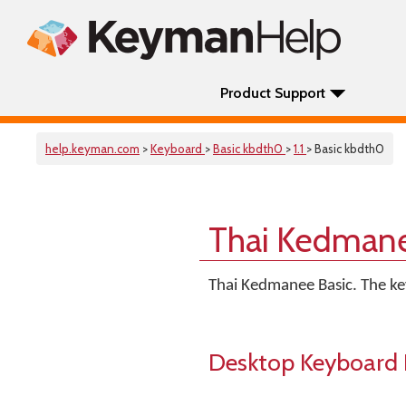
Product Support
help.keyman.com
>
Keyboard
>
Basic kbdth0
>
1.1
> Basic kbdth0
Thai Kedmane
Thai Kedmanee Basic. The ke
Desktop Keyboard 