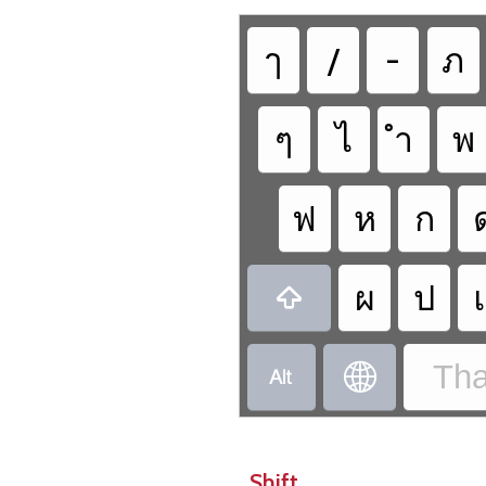
ๅ
/
-
ภ
ๆ
ไ
ำ
พ
ฟ
ห
ก
ผ
ป

Tha


Shift