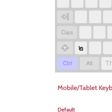



๒


Th
Mobile/Tablet Key
Default