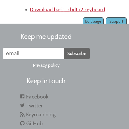
Download basic_kbdth2 keyboard
Edit page
Support
Keep me updated
Subscribe
Privacy policy
Keep in touch
Facebook
Twitter
Keyman blog
GitHub