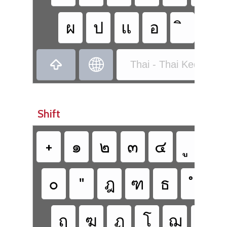
ผ
ป
แ
อ


Thai - Thai Kedmanee
Shift
+
๑
๒
๓
๔
฿
๐
"
ฎ
ฑ
ธ
ฤ
ฆ
ฏ
โ
ฌ