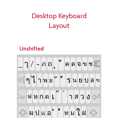
Desktop Keyboard
Layout
Unshifted

/
-
_
ๅ
ถ
จ
ภ
ค
ต
ข
ช

ไ
ๆ
ะ
ร
ำ
ย
บ
ล
พ
น
ฃ


เ
ง
ก
า
ว
ส
ห
ด
ฟ


ใ
ผ
อ
ฝ
ป
แ
ท
ม