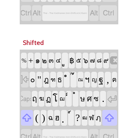




Thai - Thai Kedmanee (non-ShiftLock) Basic
Shifted

+
๑
฿
๖
๒
๓
๔
๕
๗
๙
๘
%

"
,
ฯ
ฐ
๐
ธ
ฎ
ฅ
ฑ
ณ
ญ


.
โ
ฤ
ศ
ฏ
ษ
ซ
ฆ
ฌ


(
)
?
ฮ
ฉ
ฬ
ฦ
ฒ




Thai - Thai Kedmanee (non-ShiftLock) Basic