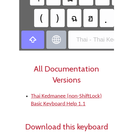
(
)
ฉ
ฮ


Thai - Thai Kedmanee
All Documentation
Versions
Thai Kedmanee (non-ShiftLock)
Basic Keyboard Help 1.1
Download this keyboard