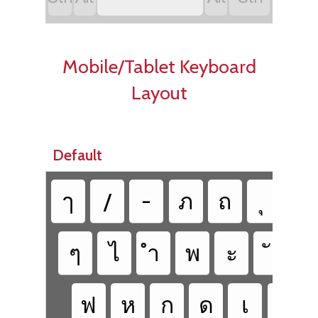
Mobile/Tablet Keyboard
Layout
Default
ๅ
/
-
ภ
ถ
ๆ
ไ
ำ
พ
ะ
ฟ
ห
ก
ด
เ