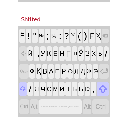
Shifted
!
"
;
:
*
(
)
Ғ
?
Ё
Ҳ
%

№
/
Г
К
З
У
Ў

Е
Х
Й
Ц
Н
Ъ
Ш

Қ
В
А
Р
Л
Д
Ф
П
Э

О
Ж

/
,
Т

Ч
Ь
Б
Я
С
И
М
Ю




Uzbek, Northern - Uzbek Cyrillic Basic