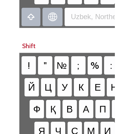


Uzbek, Northern - U
Shift
!
"
№
;
%
:
?
Й
Ц
У
К
Е
Н
Г
Ф
Қ
В
А
П
Р
Я
Ч
С
М
И
Т