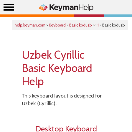
help.keyman.com
>
Keyboard
>
Basic kbduzb
>
1.1
> Basic kbduzb
Uzbek Cyrillic
Basic Keyboard
Help
This keyboard layout is designed for
Uzbek (Cyrillic).
Desktop Keyboard