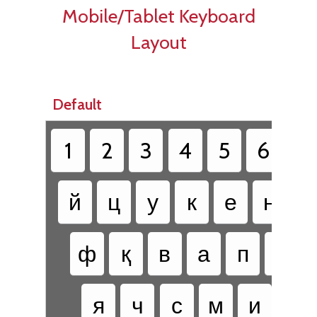
Mobile/Tablet Keyboard
Layout
Default
1
2
3
4
5
6
7
й
ц
у
к
е
н
г
ф
қ
в
а
п
р
я
ч
с
м
и
т