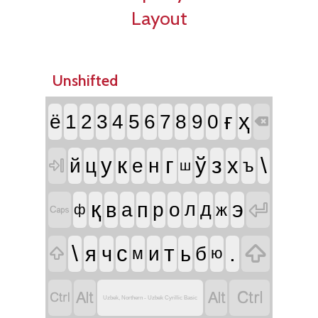
Layout
Unshifted
ғ
ҳ
ё
1
2
3
4
5
6
7
8
9
0

к
г
з
\
у
ў
х
й
ц
е
н
ъ

ш
қ
э

в
п
а
р
о
л
д
ж

ф

\
т
.
с
я
ч
ь
и
б

м
ю




Uzbek, Northern - Uzbek Cyrillic Basic