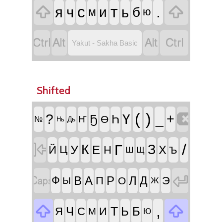


т
.
с
я
ч
ь
и
б
м
ю




Yakut - Sakha Basic
Shifted

(
)
?
Ү
_
+
Ҕ
Һ
Ө
Ҥ
№
Нь
Дь

/
Г
К
З
У
Е
Х
Й
Ц
Н
Ъ
Ш
Щ


В
А
Р
Л
Д
Ф
П
Э
О
Ы
Ж


,
Т
Ч
Ь
Б
Я
С
И
М
Ю