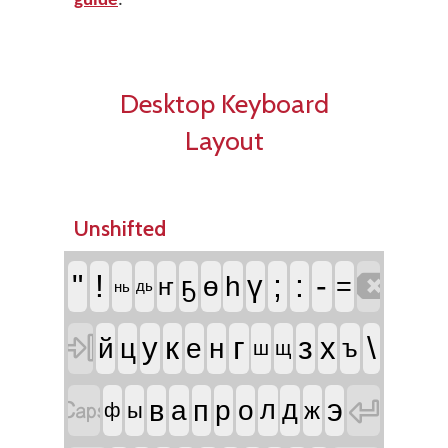
guide
.
Desktop Keyboard
Layout
Unshifted

"
!
;
:
-
ү
ҕ
ө
һ
=
ҥ
нь
дь

к
г
з
\
у
х
й
ц
е
н
ъ
ш
щ


э
в
п
а
р
о
л
д
ж
ы
ф