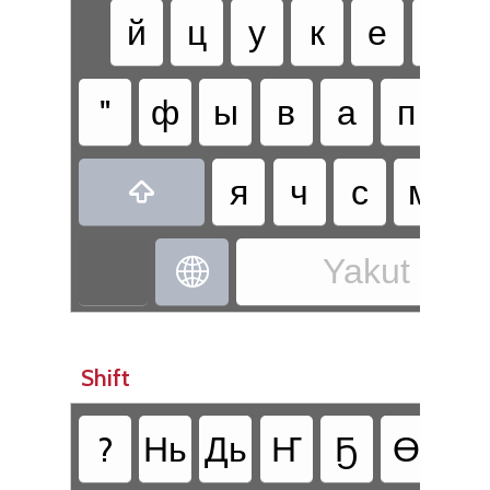
й
ц
у
к
е
н
"
ф
ы
в
а
п
р
я
ч
с
м
и

Yakut - Sa

Shift
?
Нь
Дь
Ҥ
Ҕ
Ө
Һ