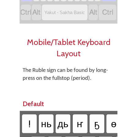




Yakut - Sakha Basic
Mobile/Tablet Keyboard
Layout
The Ruble sign can be found by long-
press on the fullstop (period).
Default
!
нь
дь
ҥ
ҕ
ө
һ