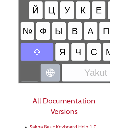
Й
Ц
У
К
Е
Н
№
Ф
Ы
В
А
П
Р
Я
Ч
С
М

Yakut - Sa

All Documentation
Versions
Sakha Basic Keyboard Help 1.0