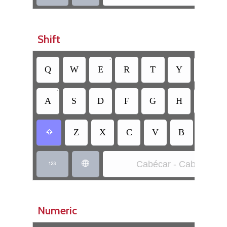
Shift
•
•
Q
W
E
R
T
Y
U
•
A
S
D
F
G
H
J
Z
X
C
V
B
N

Cabécar - Cabecar


Numeric