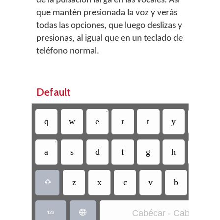
de la pulsación larga en las vocales. Así
que mantén presionada la voz y verás
todas las opciones, que luego deslizas y
presionas, al igual que en un teclado de
teléfono normal.
Default
•
•
q
w
e
r
t
y
u
•
a
s
d
f
g
h
j
z
x
c
v
b
n

Cabécar - Cabecar

