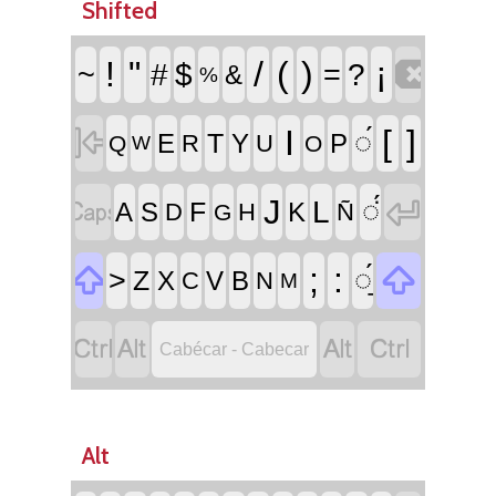
Shifted

!
"
/
(
)
¡
~
#
$
=
?
&
%

I
[
]
◌́
T
E
Y
P
R
U
Q
O
W


J
L
◌̈́
F
A
S
K
D
H
Ñ
G


;
:
>
◌̱́
Z
X
V
B
C
N
M




Cabécar - Cabecar
Alt