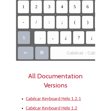
1
2
3
4
5
6
7
-
/
:
;
(
)
$
§
.
,
¿
?
¡
!
Cabécar - Cabecar


All Documentation
Versions
Cabécar Keyboard Help 1.2.1
Cabécar Keyboard Help 1.2