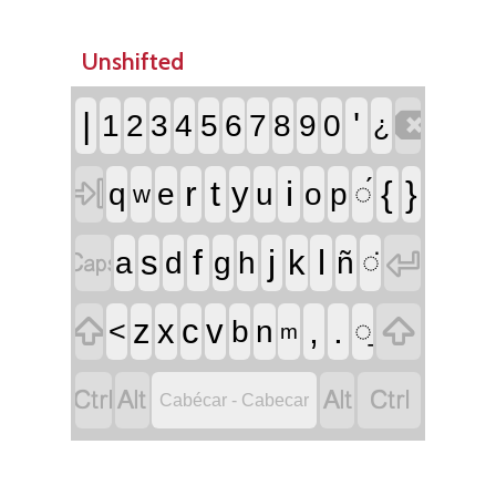
Unshifted

|
'
1
2
3
4
5
6
7
8
9
0
¿

r
t
i
{
}
y
q
e
u
o
p
◌́
w


f
j
l
s
k
a
d
g
h
ñ
◌̈


,
.
z
x
c
v
<
b
n
◌̱
m




Cabécar - Cabecar