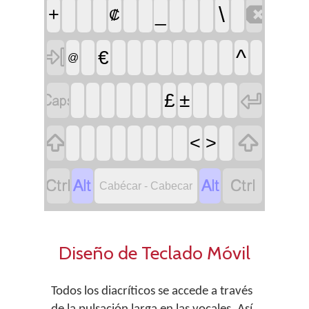

\
+
_
₡

^
€
@


£
±


<
>




Cabécar - Cabecar
Diseño de Teclado Móvil
Todos los diacríticos se accede a través