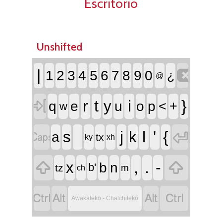
Escritorio
Unshifted

|
1
2
3
4
5
6
7
8
9
0
¿
@

r
t
i
}
y
q
e
u
o
p
<
+
w


j
l
'
{
s
k
a
tx
ky
xh


,
.
-
x
b
n
b'
tz
m
ch




Awakateko - Chalchiteko