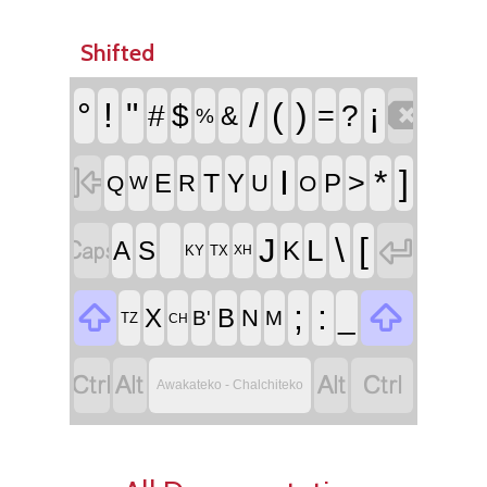
Shifted

°
!
"
/
(
)
¡
#
$
=
?
&
%

I
*
]
>
T
E
Y
P
R
U
Q
O
W


\
[
J
L
A
S
K
KY
TX
XH


;
:
_
X
B
N
B'
M
TZ
CH




Awakateko - Chalchiteko