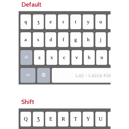
Default
q
ʒ
e
r
t
y
u
ı
o
a
s
d
f
g
h
j
k
l
z
x
c
v
b
n
m
ö

Laz - Lazca Klavye


Shift
Q
Ʒ
E
R
T
Y
U
I
O