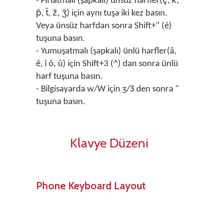
- Fırlatmalı (şapkalı) ünsüz harfler(ç̆, k̆,
p̆, t̆, z̆, ʒ̆) için aynı tuşa iki kez basın.
Veya ünsüz harfdan sonra Shift+" (é)
tuşuna basın.
- Yumuşatmalı (şapkalı) ünlü harfler(â,
ê, î ô, û) için Shift+3 (^) dan sonra ünlü
harf tuşuna basın.
- Bilgisayarda w/W için ʒ/Ʒ den sonra "
tuşuna basın.
Klavye Düzeni
Phone Keyboard Layout