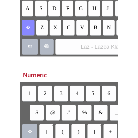
A
S
D
F
G
H
J
K
L
Z
X
C
V
B
N
M
Ö

Laz - Lazca Klavye


Numeric
1
2
3
4
5
6
7
$
@
#
%
&
_
=
•
•
[
(
)
]
+
-
