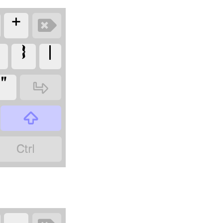
‏+
‏
‏|
‏}
‏"
‏
‏
‏