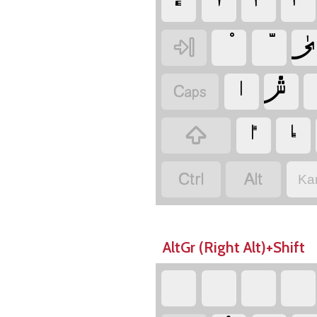
‏ء
‏ىٰ
‏
‏ش
‏ا
‏
‏إ
‏أ
‏
‏
‏
Ka
AltGr (Right Alt)+Shift
‏
‏
‏
‏