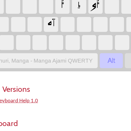
‏
‏
‏أُو
‏إِ
‏أُ
‏
‏
‏
‏
‏
‏
‏
‏آه
‏
‏
‏
‏
‏
‏
‏
‏
‏
‏
‏
‏
nuri, Manga - Manga Ajami QWERTY
 Versions
yboard Help 1.0
board