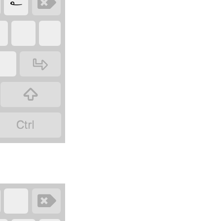
‏
‏
‏
‏
‏
‏
‏
‏
‏