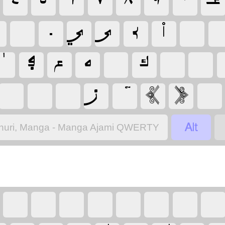
‏
‏
‏اْ
‏ے
‏ى
‏ي
‏ـ
‏
‏
‏
‏ك
‏
‏ه
‏ع
‏ڢ
‏
‏﴿
‏﴾
‏ن
‏
‏
‏
‏
nuri, Manga - Manga Ajami QWERTY
‏
‏
‏
‏
‏
‏
‏
‏