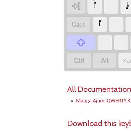
‏إٜ
‏
‏أْ
‏
‏
‏أَ
‏
‏
‏
‏
‏
‏
Ka
All Documentation
Manga Ajami QWERTY Ke
Download this key