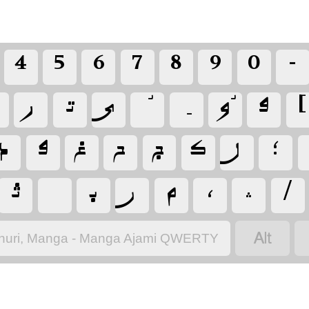
‏-
‏[
‏ࢻ
‏ُو
‏ی
‏ت
‏ر
‏؛
‏ل
‏ک
‏ج
‏ح
‏غ
‏ࢻ
‏د
‏/
‏؞
‏،
‏م
‏ࢽ
‏ب
‏
‏ث
‏
nuri, Manga - Manga Ajami QWERTY