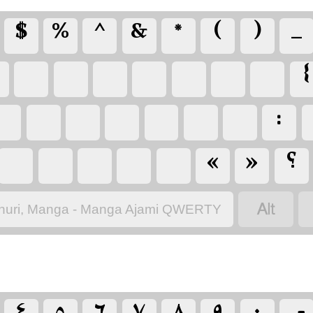
‏_
‏)
‏(
‏*
‏&
‏^
‏%
‏$
‏{
‏
‏
‏
‏
‏
‏
‏
‏:
‏
‏
‏
‏
‏
‏
‏
‏؟
‏»
‏«
‏
‏
‏
‏
‏
‏
nuri, Manga - Manga Ajami QWERTY