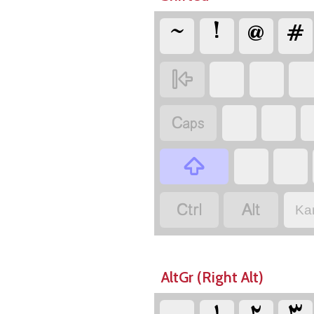
‏#
‏@
‏!
‏~
‏
‏
‏
‏
‏
‏
‏
‏
‏
‏
‏
‏
Ka
AltGr (Right Alt)