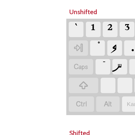
Unshifted
‏`
‏و
‏
‏س
‏
‏
‏
‏
‏
‏
Ka
Shifted