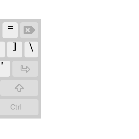
‏=
‏
‏\
‏]
‏'
‏
‏
‏