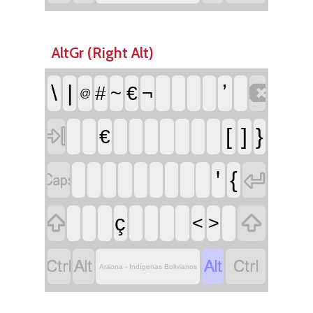
AltGr (Right Alt)

\
|
ʼ
#
~
€
¬
@

[
]
}
€


ꞌ
{


ç
<
>




Araona - Indígenas Bolivianos