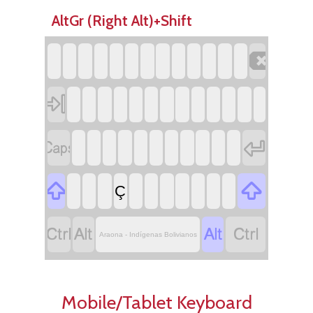
AltGr (Right Alt)+Shift






Ç




Araona - Indígenas Bolivianos
Mobile/Tablet Keyboard