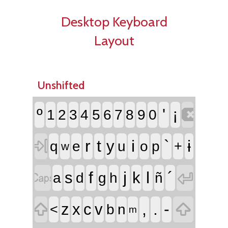
Desktop Keyboard
Layout
Unshifted

º
'
¡
1
2
3
4
5
6
7
8
9
0

r
t
i
`
ɨ
y
q
e
u
o
p
+
w


f
j
l
´
s
k
a
d
g
h
ñ


,
.
-
z
x
c
v
<
b
n
m