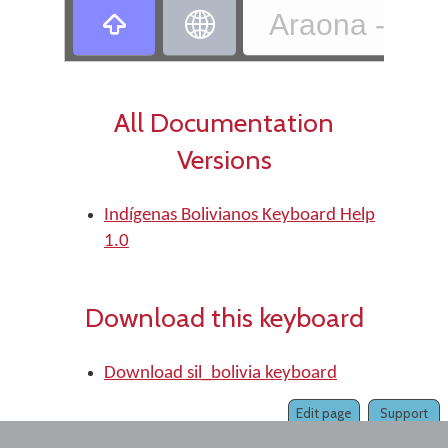
Araona - Ind


All Documentation
Versions
Indígenas Bolivianos Keyboard Help
1.0
Download this keyboard
Download sil_bolivia keyboard
Edit page
Support