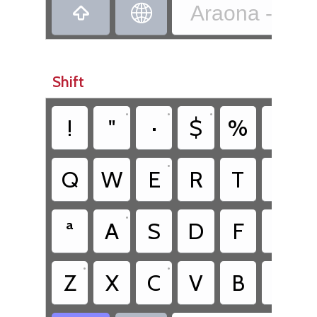
Araona - Ind


Shift
•
•
•
•
!
"
·
$
%
&
•
•
Q
W
E
R
T
Y
•
•
ª
A
S
D
F
G
•
•
Z
X
C
V
B
N