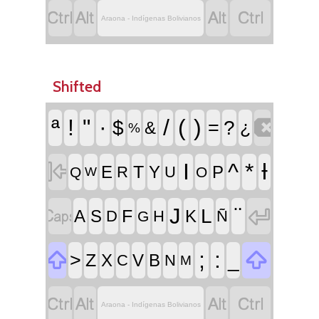




Araona - Indígenas Bolivianos
Shifted

ª
!
"
·
/
(
)
$
=
?
¿
&
%

I
^
*
Ɨ
T
E
Y
P
R
U
Q
O
W


¨
J
L
F
A
S
K
D
H
Ñ
G


;
:
>
_
Z
X
V
B
C
N
M




Araona - Indígenas Bolivianos