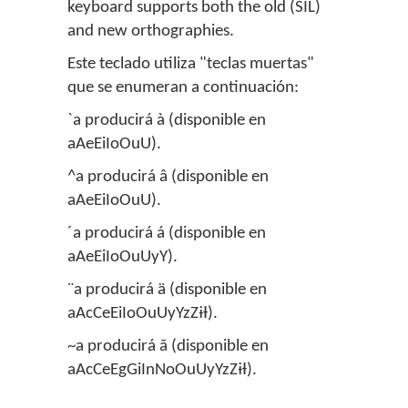
keyboard supports both the old (SIL)
and new orthographies.
Este teclado utiliza "teclas muertas"
que se enumeran a continuación:
`a producirá à (disponible en
aAeEiIoOuU).
^a producirá â (disponible en
aAeEiIoOuU).
´a producirá á (disponible en
aAeEiIoOuUyY).
¨a producirá ä (disponible en
aAcCeEiIoOuUyYzZɨƗ).
~a producirá ã (disponible en
aAcCeEgGiInNoOuUyYzZɨƗ).