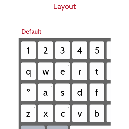
Layout
Default
1
2
3
4
5
6
•
•
q
w
e
r
t
y
•
•
º
a
s
d
f
g
•
•
z
x
c
v
b
n