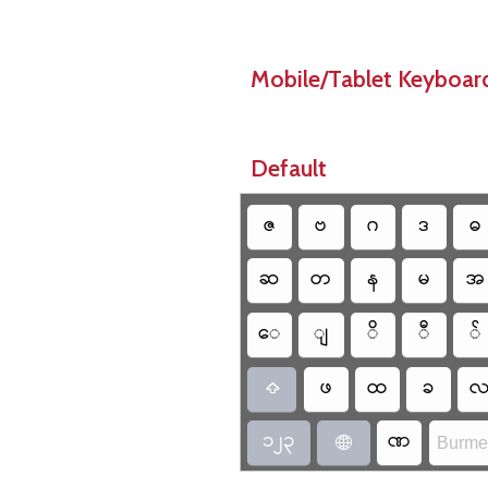
Mobile/Tablet Keyboar
Default
ဇ
ဗ
ဂ
ဒ
ဓ
ဆ
တ
န
မ
အ
ေ
ျ
ိ
ီ
်
ဖ
ထ
ခ

၁၂၃
ဏ
Burme
