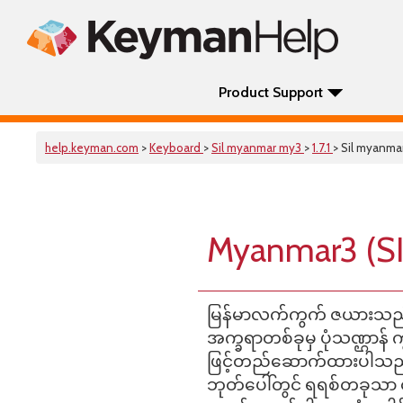
Product Support
help.keyman.com
>
Keyboard
>
Sil myanmar my3
>
1.7.1
> Sil myanma
Myanmar3 (SI
မြန်မာလက်ကွက် ဇယားသည် ဝ
အက္ခရာတစ်ခုမှ ပုံသဏ္ဌာန် 
ဖြင့်တည်ဆောက်ထားပါသည်။ ဆ
ဘုတ်ပေါ်တွင် ရရစ်တခုသာ တ