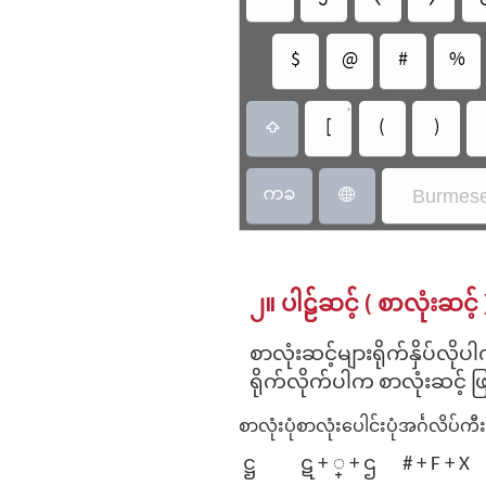
$
@
#
%
•
[
(
)

ကခ
Burmese

၂။ ပါဠ်ဆင့် ( စာလုံးဆင့် 
စာလုံးဆင့်များရိုက်နှိပ်လိုပ
ရိုက်လိုက်ပါက စာလုံးဆင့် ဖ
စာလုံးပုံ
စာလုံးပေါင်းပုံ
အင်္ဂလိပ်က
ဋ္ဌ
ဋ + ္‌ + ဌ
# + F‌ + X