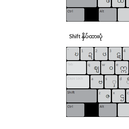
Shift နှိပ်ထားပုံ