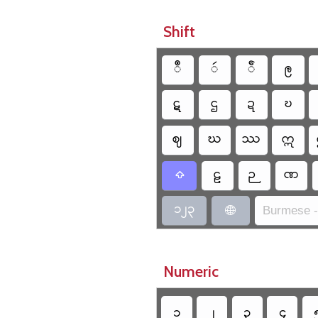
Shift
ဳ
ဴ
ဵ
ဨ
ဋ
ဌ
ဍ
ဎ
ဈ
ဃ
ဿ
ဣ
ဠ
ဉ
ဏ

၁၂၃
Burmese -

Numeric
၁
၂
၃
၄