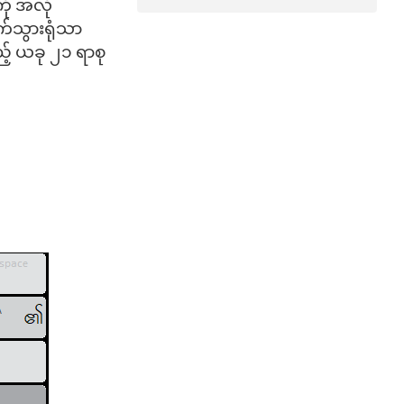
ကို အလို
က်သွားရုံသာ
့် ယခု ၂၁ ရာစု