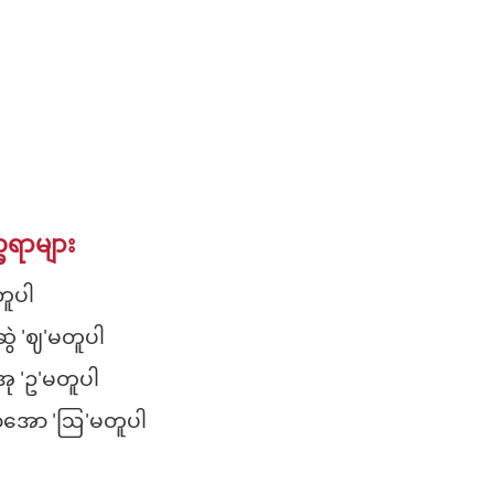
ခရာများ
မတူပါ
င်ဆွဲ 'ဈ'မတူပါ
အု 'ဥ'မတူပါ
ခရာအော 'ဩ'မတူပါ