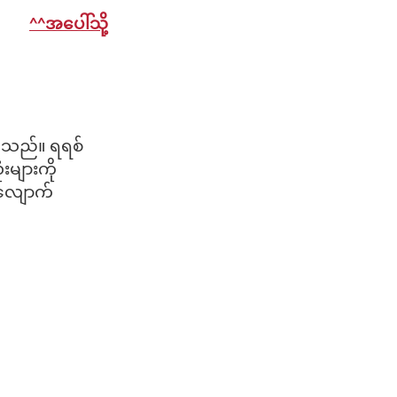
^^အပေါ်သို့
်ပါသည်။ ရရစ်
းများကို
ုလျောက်