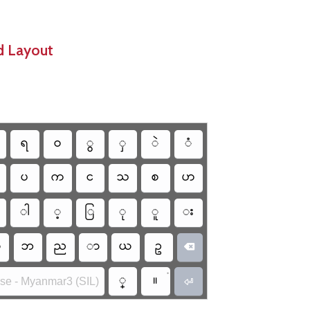
d Layout
ရ
ဝ
ွ
ှ
ဲ
ံ
ပ
က
င
သ
စ
ဟ
ါ
့
ြ
ု
ူ
း
လ
ဘ
ည
ာ
ယ
ဥ

•
္
။
se - Myanmar3 (SIL)
