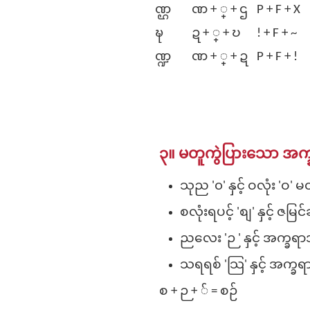
ဏ္ဌ
ဏ + ္‌ + ဌ
P + F‌ + X
ဍ္ဎ
ဍ + ္‌ + ဎ
! + F‌ + ~
ဏ္ဍ
ဏ + ္‌ + ဍ
P + F‌ + !
၃။ မတူကွဲပြားသော အက္
သုည '၀' နှင့် ဝလုံး 'ဝ' 
စလုံးရပင့် 'စျ' နှင့် ဇမြ
ညလေး 'ဉ ' နှင့် အက္ခရာ
သရရစ် 'သြ' နှင့် အက္
စ + ဉ + ် = စဉ်