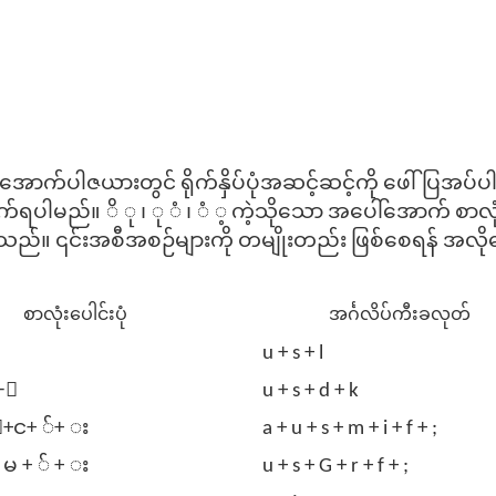
် အောက်ပါဇယားတွင် ရိုက်နှိပ်ပုံအဆင့်ဆင့်ကို ဖေါ်ပြအပ
ုက်ရပါမည်။ ိ ု ၊ ု ံ ၊ ံ ့ ကဲ့သိုသော အပေါ်အောက် စာလုံ
ပါသည်။ ၎င်းအစီအစဉ်များကို တမျိုးတည်း ဖြစ်စေရန် အလိ
စာလုံးပေါင်းပုံ
အင်္ဂလိပ်ကီးခလုတ်
u + s + l
+ု
u + s + d + k
င+ ်+ း
a + u + s + m + i + f + ;
 မ + ် + း
u + s + G + r + f + ;