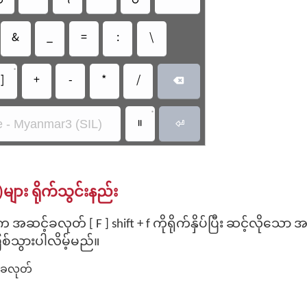
&
_
=
:
\
•
]
+
-
*
/

•
။
 - Myanmar3 (SIL)

)များ ရိုက်သွင်းနည်း
ါက အဆင့်ခလုတ် [ F ] shift + f ကိုရိုက်နှိပ်ပြီး ဆင့်လိုသေ
ြစ်သွားပါလိမ့်မည်။
ီးခလုတ်