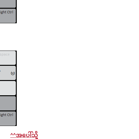
^^အပေါ်သို့