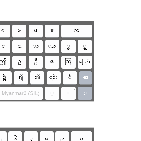
ၐ
ၑ
ၒ
ၓ
ဢ
ၔ
ၕ
ၖ
ၗ
ၘ
ၙ
ဤ
ဥ
ဦ
ဧ
ဩ
ဪ
၌
၍
၏
၎င်း
င်္

•
္
။
 Myanmar3 (SIL)

၅
၆
၇
၈
၉
၀