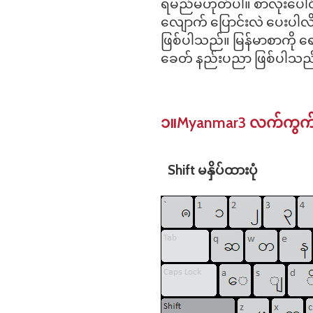
ရမည်မဟုတ်ပါ။ စာလုံးပေါင်း 
လျောက် ပြောင်းလဲ ပေးပါလိ
ဖြစ်ပါသည်။ မြန်မာစာကို ရေ
ခေတ် နည်းပညာ ဖြစ်ပါသည
၁။Myanmar3 လက်ကွက
Shift မနှိပ်ထားပုံ