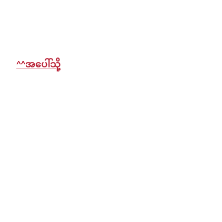
^^အပေါ်သို့