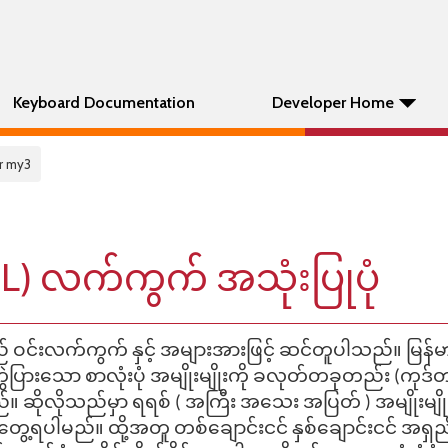
Keyboard Documentation
Developer Home
r my3
L) လက်ကွက် အသုံးပြုပုံ
င်းလက်ကွက် နှင့် အများအားဖြင့် ဆင်တူပါသည်။ မြန်
ကွဲပြားသော စာလုံးပုံ အမျိုးမျိုးကို ခလုတ်တခုတည်း (ကုဒ်
ိုလိုသည်မှာ ရရစ် ( အကြီး အသေး အပြတ် ) အမျိုးမျိုး 
ွေ့ရပါမည်။ ထို့အတူ တစ်ချောင်းငင် နှစ်ချောင်းငင် အရှည