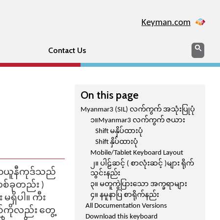
Keyman.com
Search
Sear
Contact Us
On this page
Myanmar3 (SIL) လက်ကွက် အသုံးပြုပုံ
၁။Myanmar3 လက်ကွက် ဇယား
Shift မနှိပ်ထားပုံ
Shift နှိပ်ထားပုံ
Mobile/Tablet Keyboard Layout
၂။ ပါဠ်ဆင့် ( စာလုံးဆင့် )များ ရိုက်
မာယူနီကုဒ်သည်
သွင်းနည်း
တစ်ခုတည်း )
၃။ မတူကွဲပြားသော အက္ခရာများ
၄။ နမူနာပြ စာရိုက်နည်း
မရှိပါ။ ကီး
All Documentation Versions
်ကိုလည်း တွေ့
Download this keyboard