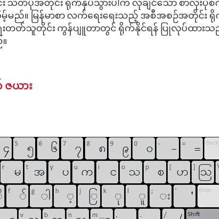
သတ်ပုံအတိုင်း ရိုက်နှိပ်သွားပါက လိုချင်သော စာလုံးပုံစံ
မ့်မည်။ မြန်မာစာ လက်ရေးရေးသည့် အစီအစဉ်အတိုင်း ရို
းတတ်သူတိုင်း ကွန်ပျူတာတွင် ရိုက်နိုင်ရန် ပြုလုပ်ထားသည
်။
် ဇယား