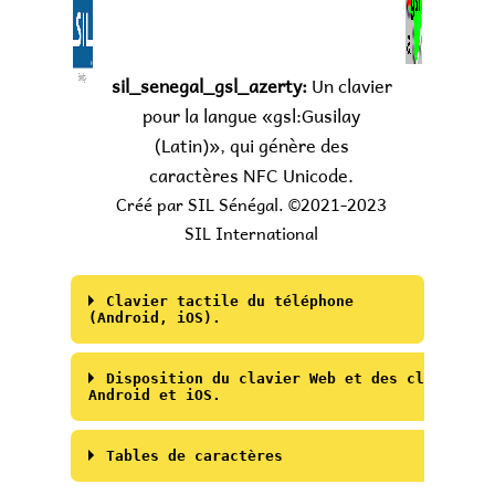
sil_senegal_gsl_azerty:
Un clavier
pour la langue «gsl:Gusilay
(Latin)», qui génère des
caractères NFC Unicode.
Créé par SIL Sénégal. ©2021-2023
SIL International
Clavier tactile du téléphone
(Android, iOS).
Couche par défaut "abc"
Disposition du clavier Web et des claviers 
Android et iOS.
• 'NBSP' ou '≈' est un espace insécable, 'NNBSP' 
Tables de caractères
• La touche rose n'est pas présente sur tous les c