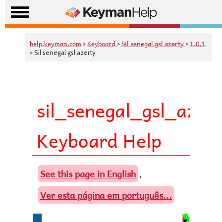
help.keyman.com
Keyboard
Sil senegal gsl azerty
1.0.1
>
>
>
> Sil senegal gsl azerty
sil_senegal_gsl_azer
Keyboard Help
See this page in English
,
Ver esta página em português...