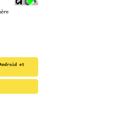
nère
Android et
Name