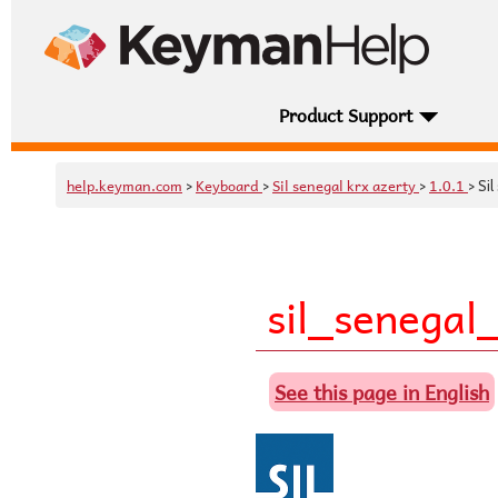
Product Support
help.keyman.com
Keyboard
Sil senegal krx azerty
1.0.1
>
>
>
> Si
sil_senegal
See this page in English