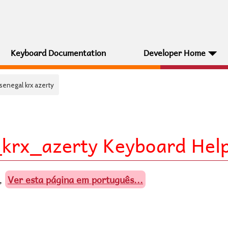
Keyboard Documentation
Developer Home
l senegal krx azerty
_krx_azerty Keyboard Hel
Ver esta página em português...
,