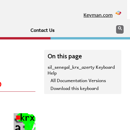
Keyman.com
Search
Sea
Contact Us
On this page
sil_senegal_krx_azerty Keyboard
Help
p
All Documentation Versions
Download this keyboard