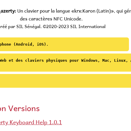
_azerty:
Un clavier pour la langue «krx:Karon (Latin)», qui gé
des caractères NFC Unicode.
réé par SIL Sénégal. ©2020-2023 SIL International
phone (Android, iOS).
"
Web et des claviers physiques pour Windows, Mac, Linux, 
ce insécable, 'NNBSP' est un espace étroit insécable.
présente sur tous les claviers.
Lettres minuscules
 MAJUSCULE' (flèche vers le haut avec barre) n'est
on Versions
Unicode Name
NFD
Unicode 
 touche solidus (deuxième rangée à partir du haut à
cendre jusqu'à la troisième ligne en fonction de la
MINUSCULE LETTRE
rty Keyboard Help 1.0.1
'.
LATINE A