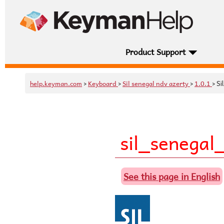
Product Support
help.keyman.com
Keyboard
Sil senegal ndv azerty
1.0.1
>
>
>
> Si
sil_senegal
See this page in English