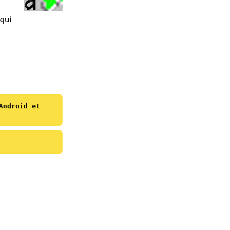
qui
Android et
Name