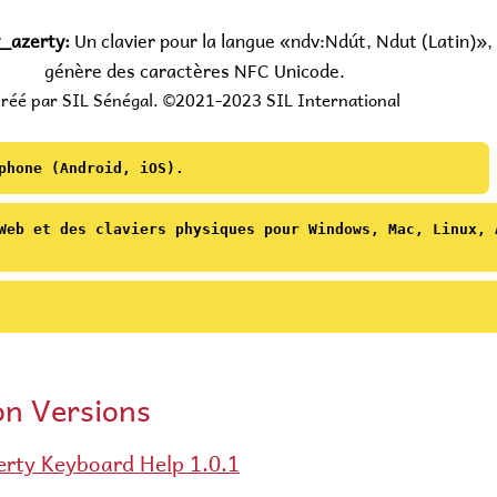
_azerty:
Un clavier pour la langue «ndv:Ndút, Ndut (Latin)», 
génère des caractères NFC Unicode.
réé par SIL Sénégal. ©2021-2023 SIL International
phone (Android, iOS).
"
Web et des claviers physiques pour Windows, Mac, Linux, 
ce insécable, 'NNBSP' est un espace étroit insécable.
présente sur tous les claviers.
Lettres minuscules
 MAJUSCULE' (flèche vers le haut avec barre) n'est
on Versions
Unicode Name
NFD
Unicode 
 touche solidus (deuxième rangée à partir du haut à
cendre jusqu'à la troisième ligne en fonction de la
MINUSCULE LETTRE
erty Keyboard Help 1.0.1
'.
LATINE A