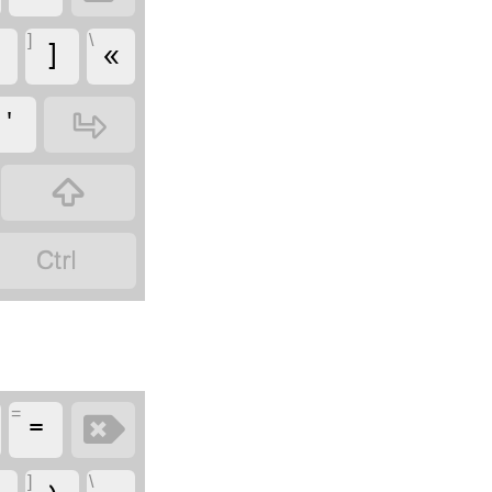
‏
‏
]
\
‏
‏
‏
‏
‏
=
‏
]
\