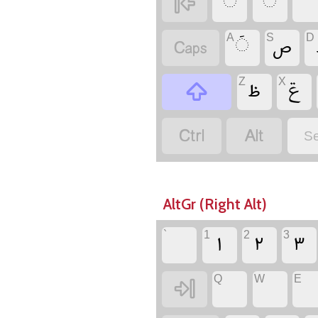
‏
‏
‏
‏
‏
‏
A
S
D
‏
‏ݝ
‏
Z
X
‏
‏
‏
Se
AltGr (Right Alt)
‏
‏
‏
‏
`
1
2
3
‏
‏
‏
Q
W
E
‏