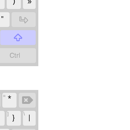
‏
‏
‏
‏
‏
‏
‏
=
‏
‏
‏
]
\