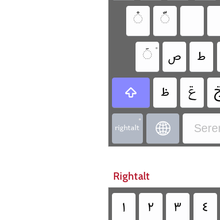
‏
‏
‏
•
‏
‏
‏
ࢢ
‏ݝ
‏
‏
•
‏rightalt
‏
Sere
Rightalt
‏
‏
‏
‏