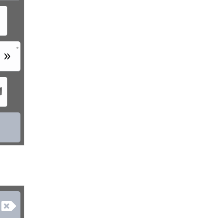
•
‏

‏