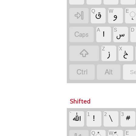
‏
‏
‏
Q
W
E
‏
‏
‏
A
S
D
‏
‏
‏
Z
X
‏
‏
‏
Se
Shifted
‏
‏
‏
‏
`
1
2
3
Q
W
E