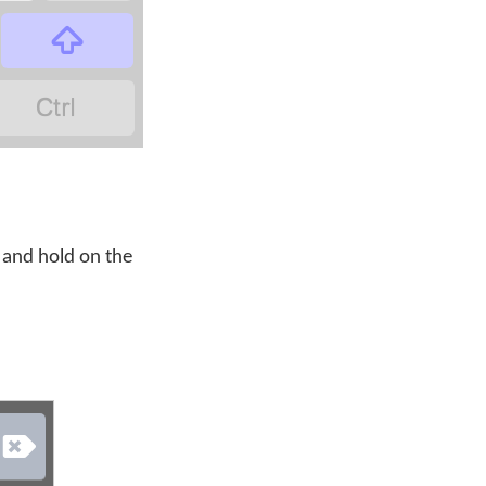
‏
‏
 and hold on the
‏