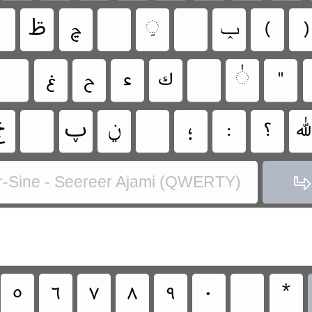
‏
‏
‏ݕ
‏
‏
‏
‏
‏ࢣ
‏
‏
‏
‏
‏
‏
‏
‏
‏
‏
‏
‏
‏
‏
‏ݧ
‏ࢠ
‏
‏
‏
r-Sine - Seereer Ajami (QWERTY)
‏
‏
‏
‏
‏
‏
‏
‏