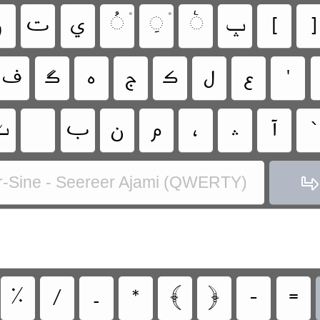
•
•
‏
‏
‏ݒ
‏
‏
‏
‏
‏

‏
‏
‏
‏
‏
‏
‏
‏
‏
‏
‏
‏
‏
‏
‏
‏
‏
‏
r-Sine - Seereer Ajami (QWERTY)
‏
‏
‏
‏
‏
‏
‏
‏