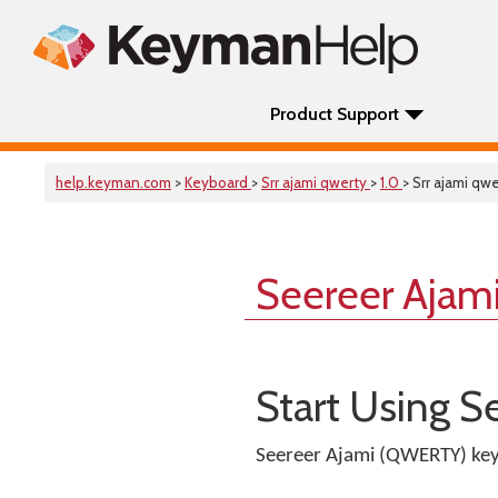
Product Support
help.keyman.com
>
Keyboard
>
Srr ajami qwerty
>
1.0
> Srr ajami qw
Seereer Ajam
Start Using 
Seereer Ajami (QWERTY) keyb