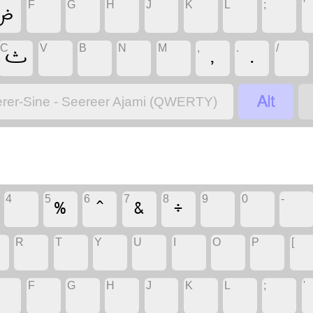
‏
‏
‏
‏
‏
‏
‏
‏
F
G
H
J
K
L
;
'
‏
‏
‏
‏
‏
‏
‏
‏
C
V
B
N
M
,
.
/
‏
rer-Sine - Seereer Ajami (QWERTY)
‏
‏
‏
‏
‏
‏
‏
‏
4
5
6
7
8
9
0
-
‏
‏
‏
‏
‏
‏
‏
‏
R
T
Y
U
I
O
P
[
‏
‏
‏
‏
‏
‏
‏
‏
F
G
H
J
K
L
;
'