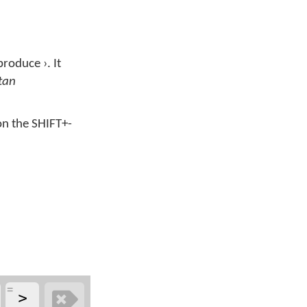
roduce ›. It
tan
 on the SHIFT+-
‏
=
‏