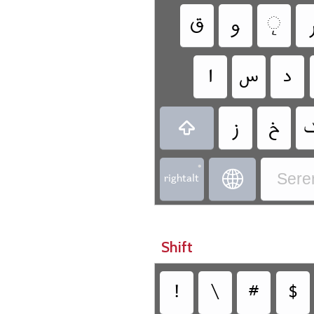
‏
‏
‏
‏
‏
‏
‏
ݖ
‏
‏
‏
•
‏rightalt
‏
Sere
Shift
‏
‏
‏
‏