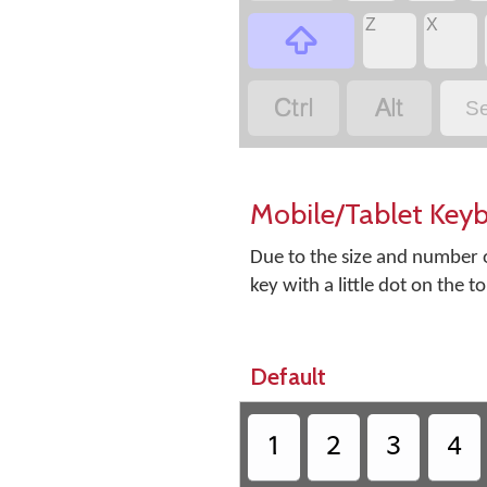
‏
‏
Z
X
‏
‏
‏
Se
Mobile/Tablet Key
Due to the size and number o
key with a little dot on the t
Default
‏
‏
‏
‏