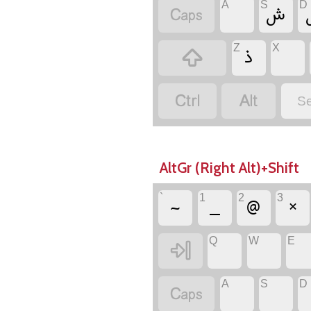
‏
‏
A
S
D
‏
‏
‏
Z
X
‏
‏
‏
Se
AltGr (Right Alt)+Shift
‏
‏
‏
‏
`
1
2
3
‏
‏
‏
Q
W
E
‏
‏
‏
A
S
D
‏