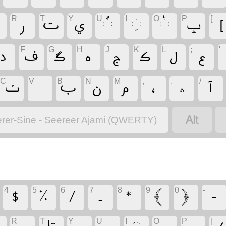
‏
‏ݒ
‏
‏
‏
‏
‏
‏
R
T
Y
U
I
O
P
[
‏
‏
‏
‏
‏
‏
‏
‏
F
G
H
J
K
L
;
'
‏
‏
‏
‏
‏
‏
‏
‏ݖ
C
V
B
N
M
,
.
/
‏
rer-Sine - Seereer Ajami (QWERTY)
‏
‏
‏
‏
‏
‏
‏
‏
4
5
6
7
8
9
0
-
R
T
Y
U
I
O
P
[