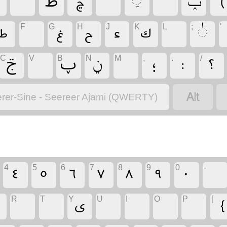
‏
‏ݕ
‏
‏
‏
‏
‏ࢣ
‏
‏
‏
‏
‏
‏
‏
‏
‏
F
G
H
J
K
L
;
'
‏
‏
‏
‏
‏ݧ
‏ࢠ
‏
‏ࢢ
C
V
B
N
M
,
.
/
‏
rer-Sine - Seereer Ajami (QWERTY)
‏
‏
‏
‏
‏
‏
‏
‏
4
5
6
7
8
9
0
-
‏
‏
‏
‏
‏
‏
‏
‏
R
T
Y
U
I
O
P
[