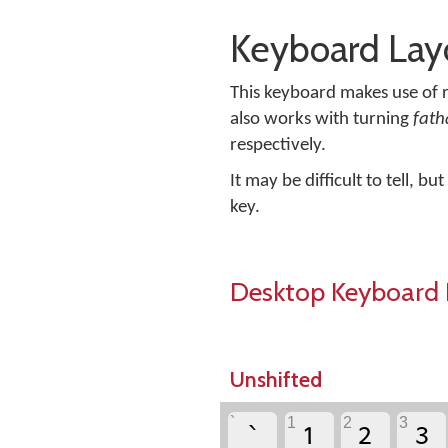
Keyboard Lay
This keyboard makes use of ro
also works with turning
fath
respectively.
It may be difficult to tell, 
key.
Desktop Keyboard 
Unshifted
‏
‏
‏
‏
`
1
2
3