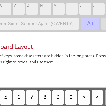
‏
‏
‏
‏
‏
‏
‏
‏
C
V
B
N
M
,
.
/
‏
rer-Sine - Seereer Ajami (QWERTY)
board Layout
f keys, some characters are hidden in the long press. Press
op right to reveal and use them.
‏
‏
‏
‏
‏
‏
‏
‏