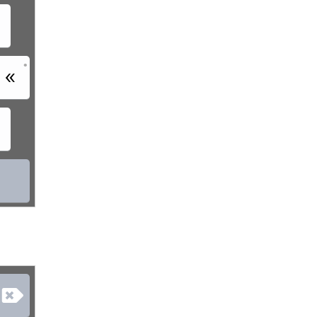
•
‏
‏