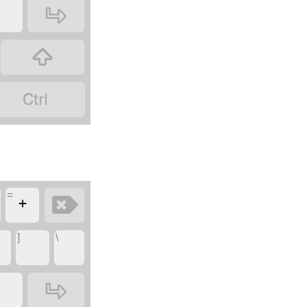
‏
‏
‏
‏
‏
=
‏
‏
‏
]
\
‏
‏