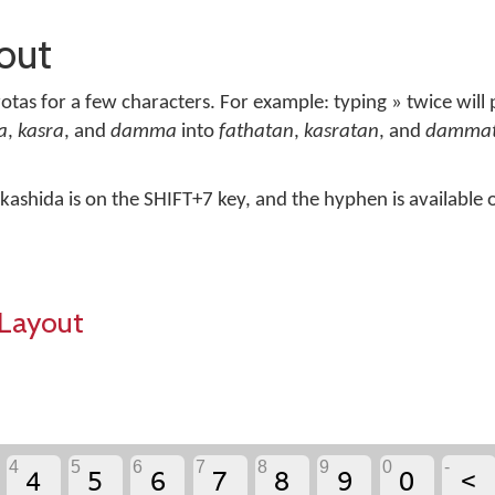
out
tas for a few characters. For example: typing » twice will p
a
,
kasra
, and
damma
into
fathatan
,
kasratan
, and
damma
but kashida is on the SHIFT+7 key, and the hyphen is available
Layout
‏
‏
‏
‏
‏
‏
‏
‏
4
5
6
7
8
9
0
-