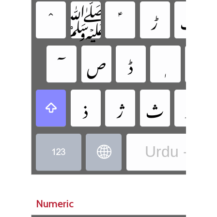
‏ٹ
‏ڑ
‏ﷺ
‏غ
‏ڈ
‏ص
‏ظ
‏ث
‏ژ
‏ذ
‏
Urdu - Ur
‏
‏
Numeric