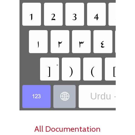
‏[
‏(
‏)
‏]
•
•
Urdu - Ur
‏
‏
All Documentation