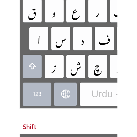
‏ت
‏ر
‏ع
‏و
‏ق
‏گ
‏ف
‏د
‏س
‏ا
‏ط
‏چ
‏ش
‏ز
‏
Urdu - Ur
‏
‏
Shift