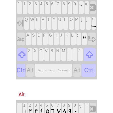
‏
‏
‏
‏
‏
‏
‏
‏
‏
‏
‏
‏
`
1
2
3
4
5
6
7
8
9
0
-
=
‏
‏
‏
‏
‏
‏
‏
‏
‏
‏
‏
‏
‏
‏؎
Q
W
E
R
T
Y
U
I
O
P
[
]
\
‏
‏“
‏
‏
‏
‏
‏
‏
‏
‏
‏
‏
A
S
D
F
G
H
J
K
L
;
'
‏
‏
‏
‏
‏
‏
‏
‏
‏
‏
‏
‏
Z
X
C
V
B
N
M
,
.
/
‏
‏
‏
‏
‏
‏
Urdu - Urdu Phonetic
Alt
‏
‏
`
1
2
3
4
5
6
7
8
9
0
-
=
‏