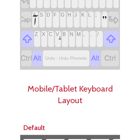
‏
‏”
‏
‏
‏
‏
‏
‏
‏
‏
‏
‏آ
A
S
D
F
G
H
J
K
L
;
'
‏
‏
‏
‏
‏
‏
‏
‏
‏
‏
‏
Z
X
C
V
B
N
M
,
.
/
‏
‏
‏
‏
‏
‏
Urdu - Urdu Phonetic
Mobile/Tablet Keyboard
Layout
Default