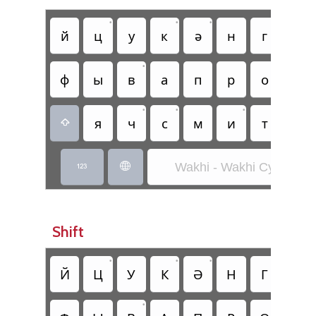
•
•
•
й
ц
у
к
ә
н
г
ш
•
ф
ы
в
а
п
р
о
л
•
•
•
•
я
ч
с
м
и
т
б

Wakhi - Wakhi Cyrillic


Shift
•
•
•
Й
Ц
У
К
Ə
Н
Г
Ш
•