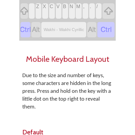
Z
X
C
V
B
N
M
,
.
/






Wakhi - Wakhi Cyrillic
Mobile Keyboard Layout
Due to the size and number of keys,
some characters are hidden in the long
press. Press and hold on the key with a
little dot on the top right to reveal
them.
Default