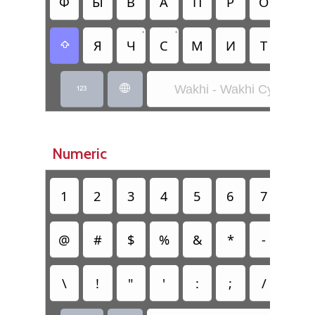
Ф
Ы
В
А
П
Р
О
Л
•
•
•
Я
Ч
С
М
И
Т
Б

Wakhi - Wakhi Cyrillic


Numeric
1
2
3
4
5
6
7
8
@
#
$
%
&
*
-
=
\
!
"
'
:
;
/
?