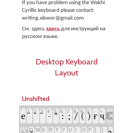
If you have problem using the Wakhi
Cyrillic keyboard please contact:
writing.xikwor@gmail.com
См. здесь
здесь
для инструкций на
русском языке.
Desktop Keyboard
Layout
Unshifted
`
1
2
3
4
5
6
7
8
9
0
-
=

е
-
"
:
;
/
(
)
ғ
ҷ
Q
W
E
R
T
Y
U
I
O
P
[
]
\