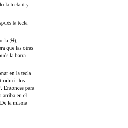
o la tecla ñ y
spués la tecla
r la (
Ʉ
),
ra que las otras
pués la barra
ionar en la tecla
ntroducir los
e*. Entonces para
 arriba en el
. De la misma