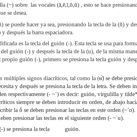
lla (~) sobre
las vocales (
ã,ẽ,ĩ,õ,ũ
) , esto se hace presionand
que se desea.
 (ñ) se puede hacer
ya sea, presionando la tecla de la (ñ) y de
) y después la barra espaciadora.
ficada es la tecla del guión (-). Esta tecla se usa para forma
del guión (-) y después la tecla de la (u), de la misma mane
 el propio guión (-), primero se presiona la tecla guión y des
n múltiples signos diacríticos, tal como la (
ʉ
̃́) se debe pres
cesita y después se presiona la tecla de la letra. Se deben i
rden respectivamente (- ~
´
) es decir: guión, virgulilla y tild
críticos siempre se deben introducir en orden, de abajo hacia
cribir la ṍ se deben presionar las teclas en este orden (~´o)
e deben presionar las teclas en el siguiente orden (- ~
´
u).
(-) se presiona la tecla
guión.