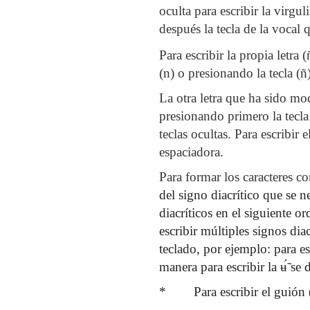
oculta para escribir la virguli
después la tecla de la vocal 
Para escribir la propia letra
(n) o presionando la tecla (ñ
La otra letra que ha sido modi
presionando primero la tecla 
teclas ocultas. Para escribir
espaciadora.
Para formar los caracteres co
del signo diacrítico que se ne
diacríticos en el siguiente o
escribir múltiples signos dia
teclado, por ejemplo: para es
manera para escribir la
ʉ
̃́ s
*
Para escribir el guión 