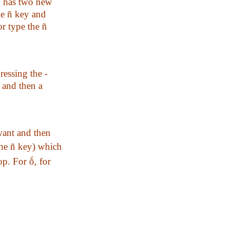
rd has two new
he ñ key and
or type the ñ
ressing the -
- and then a
 want and then
 the ñ key) which
p. For ṍ, for