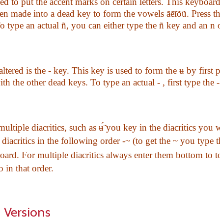
used to put the accent marks on certain letters. This keyboa
en made into a dead key to form the vowels
ãẽĩõũ
. Press t
o type an actual ñ, you can either type the ñ key and an n 
ltered is the - key. This key is used to form the
ʉ
by first p
ith the other dead keys.
To type an actual - , first type the 
ultiple diacritics, such as
ʉ
̃́ you key in the diacritics you
e diacritics in the following order -~ (to get the ~ you type
ard. For multiple diacritics always enter them bottom to to
 in that order.
 Versions