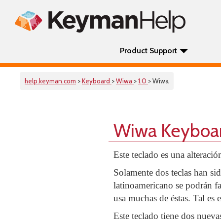
Product Support
help.keyman.com
>
Keyboard
>
Wiwa
>
1.0
> Wiwa
Wiwa Keyboa
Este teclado es una alteraci
Solamente dos teclas han sid
latinoamericano se podrán fam
usa muchas de éstas. Tal es el
Este teclado tiene dos nuevas 