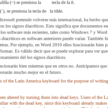
ulilla (~) se presiona la
tecla de la ñ.
(´), se presiona la tecla de
la tilde.
crosoft pretende volverse más internacional, ha hecho qu
on los signos diacríticos. Esto significa que documentos esc
n los software más recientes, tales como Windows 7 y Wor
diacriticos en software anteriores puede variar. También f
etras. Por ejemplo, en Word 2010 ellos funcionarán bien pa
oman. Es válido decir que se puede explorar para ver que 
onamiento del los signos diacríticos.
uncionarán bien mientras que en otros no. Anticipamos que 
ionarán mucho mejor en el futuro.
on of the
Latin America
keyboard for the purpose of writin
een altered by turning them into dead keys. Users of the
La
iliar with the dead key, since this keyboard already makes 